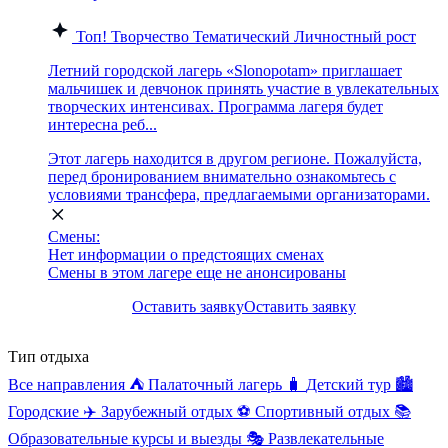
Топ!
Творчество
Тематический
Личностный рост
Летний городской лагерь «Slonopotam» приглашает
мальчишек и девчонок принять участие в увлекательных
творческих интенсивах. Программа лагеря будет
интересна реб...
Этот лагерь находится в другом регионе. Пожалуйста,
перед бронированием внимательно ознакомьтесь с
условиями трансфера, предлагаемыми организаторами.
Смены:
Нет информации о предстоящих сменах
Смены в этом лагере еще не анонсированы
Оставить заявку
Оставить заявку
Тип отдыха
Все направления
⛺
Палаточный лагерь
🧳
Детский тур
🏙️
Городские
✈️
Зарубежный отдых
⚽
Спортивный отдых
📚
Образовательные курсы и выезды
🎭
Развлекательные