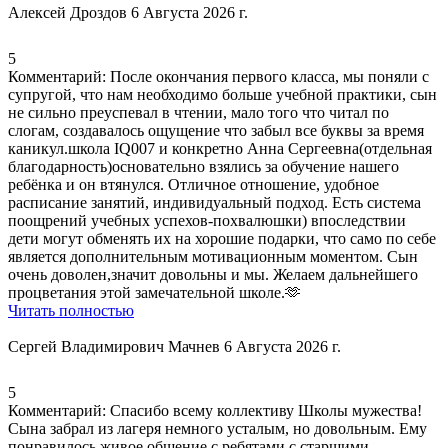
Алексей Дроздов
6 Августа 2026 г.
5
Комментарий:
После окончания первого класса, мы поняли с
супругой, что нам необходимо больше учебной практики, сын
не сильно преуспевал в чтении, мало того что читал по
слогам, создавалось ощущение что забыл все буквы за время
каникул.школа IQ007 и конкретно Анна Сергеевна(отдельная
благодарность)основательно взялись за обучение нашего
ребëнка и он втянулся.
Отличное отношение
,
удобное
расписание занятий
, индивидуальный подход. Есть система
поощрений учебных успехов-похвалюшки) впоследствии
дети могут обменять их на хорошие подарки, что само по себе
является дополнительным мотивационным моментом. Сын
очень доволен,значит довольны и мы. Желаем дальнейшего
процветания этой замечательной школе.🫶
Читать полностью
Сергей Владимирович Мачнев
6 Августа 2026 г.
5
Комментарий:
Спасибо всему коллективу Школы мужества!
Сына забрал из лагеря немного усталым, но довольным. Ему
понравилось живое общение с ребятами с старшими