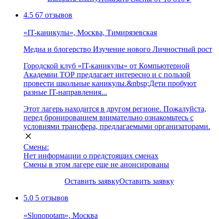
4.5
67 отзывов
«IT-каникулы», Москва, Тимирязевская
Медиа и блогерство
Изучение нового
Личностный рост
Городской клуб «IT-каникулы» от Компьютерной
Академии ТОР предлагает интересно и с пользой
провести школьные каникулы.&nbsp;Дети пробуют
разные IT-направления...
Этот лагерь находится в другом регионе. Пожалуйста,
перед бронированием внимательно ознакомьтесь с
условиями трансфера, предлагаемыми организаторами.
Смены:
Нет информации о предстоящих сменах
Смены в этом лагере еще не анонсированы
Оставить заявку
Оставить заявку
5.0
5 отзывов
«Slonopotam», Москва