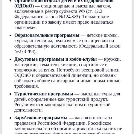
Организации отдыха детей и их оздоровления
(ОДОиО)
— стационарные и выездные лагеря,
включённые в реестр субъекта РФ (ст. 12.2
Федерального закона №124-ФЗ). Только такие
организации по закону имеют право называться
«лагерем».
Образовательные программы
— детские школы,
курсы, интенсивы, реализуемые по лицензии на
образовательную деятельность (Федеральный закон
№273-ФЗ).
Досуговые программы и хобби-клубы
— кружки,
мастерские, тематические дни, спортивные и
творческие занятия. Не требуют реестровой записи
ОДОиО и образовательной лицензии, но обязаны
соблюдать общие санитарные и иные нормативные
требования.
Туристические программы
— выездные туры для
детей, оформленные как туристский продукт.
Регулируются законодательством о туристской
деятельности.
Зарубежные программы
— лагеря и школы за
пределами Российской Федерации. Российское
законодательство об организациях отдыха на них не
распространяется; формат и юридический статус