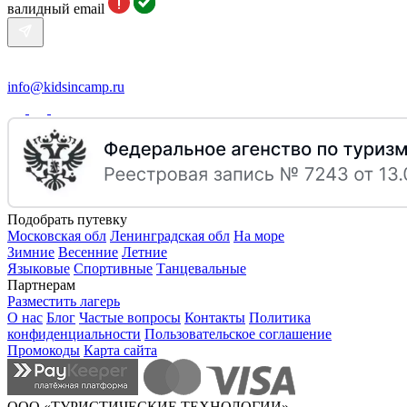
валидный email
info@kidsincamp.ru
Подобрать путевку
Московская обл
Ленинградская обл
На море
Зимние
Весенние
Летние
Языковые
Спортивные
Танцевальные
Партнерам
Разместить лагерь
О нас
Блог
Частые вопросы
Контакты
Политика
конфиденциальности
Пользовательское соглашение
Промокоды
Карта сайта
ООО «ТУРИСТИЧЕСКИЕ ТЕХНОЛОГИИ»