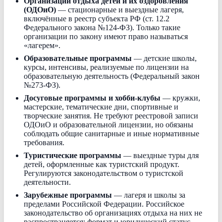
Организации отдыха детей и их оздоровления
(ОДОиО)
— стационарные и выездные лагеря,
включённые в реестр субъекта РФ (ст. 12.2
Федерального закона №124-ФЗ). Только такие
организации по закону имеют право называться
«лагерем».
Образовательные программы
— детские школы,
курсы, интенсивы, реализуемые по лицензии на
образовательную деятельность (Федеральный закон
№273-ФЗ).
Досуговые программы и хобби-клубы
— кружки,
мастерские, тематические дни, спортивные и
творческие занятия. Не требуют реестровой записи
ОДОиО и образовательной лицензии, но обязаны
соблюдать общие санитарные и иные нормативные
требования.
Туристические программы
— выездные туры для
детей, оформленные как туристский продукт.
Регулируются законодательством о туристской
деятельности.
Зарубежные программы
— лагеря и школы за
пределами Российской Федерации. Российское
законодательство об организациях отдыха на них не
распространяется; формат и юридический статус