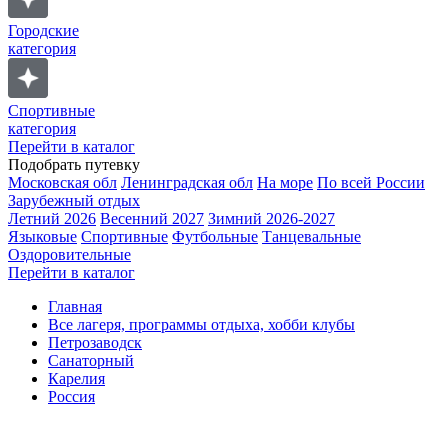
Городские
категория
Спортивные
категория
Перейти в каталог
Подобрать путевку
Московская обл
Ленинградская обл
На море
По всей России
Зарубежный отдых
Летний 2026
Весенний 2027
Зимний 2026-2027
Языковые
Спортивные
Футбольные
Танцевальные
Оздоровительные
Перейти в каталог
Главная
Все лагеря, программы отдыха, хобби клубы
Петрозаводск
Санаторный
Карелия
Россия