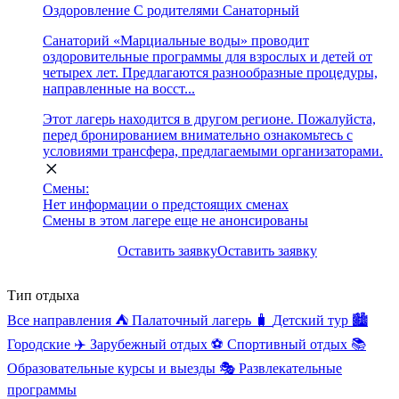
Оздоровление
С родителями
Санаторный
Санаторий «Марциальные воды» проводит
оздоровительные программы для взрослых и детей от
четырех лет. Предлагаются разнообразные процедуры,
направленные на восст...
Этот лагерь находится в другом регионе. Пожалуйста,
перед бронированием внимательно ознакомьтесь с
условиями трансфера, предлагаемыми организаторами.
Смены:
Нет информации о предстоящих сменах
Смены в этом лагере еще не анонсированы
Оставить заявку
Оставить заявку
Тип отдыха
Все направления
⛺
Палаточный лагерь
🧳
Детский тур
🏙️
Городские
✈️
Зарубежный отдых
⚽
Спортивный отдых
📚
Образовательные курсы и выезды
🎭
Развлекательные
программы