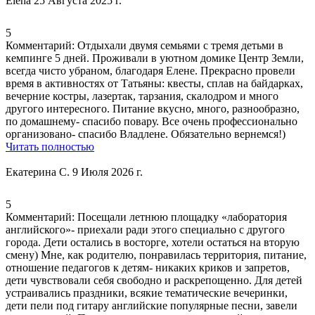
Elena
25 Августа 2025 г.
5
Комментарий:
Отдыхали двумя семьями с тремя детьми в
кемпинге 5 дней. Проживали в уютном домике Центр Земли,
всегда чисто убраном
, благодаря Елене. Прекрасно провели
время в активностях от Татьяны:
квесты
, сплав на байдарках,
вечерние костры, лазертак, тарзания, скалодром и много
другого интересного.
Питание вкусно
, много, разнообразно,
по домашнему- спасибо повару. Все очень профессионально
организовано- спасибо Владлене. Обязательно вернемся!)
Читать полностью
Екатерина С.
9 Июля 2026 г.
5
Комментарий:
Посещали летнюю площадку «лаборатория
английского»- приехали ради этого специально с другого
города. Дети остались в восторге, хотели остаться на вторую
смену) Мне, как родителю,
понравилась территория
,
питание
,
отношение педагогов к детям
- никаких криков и запретов,
дети чувствовали себя свободно и раскрепощенно. Для детей
устраивались праздники, всякие тематические вечеринки,
дети пели под гитару английские популярные песни, завели