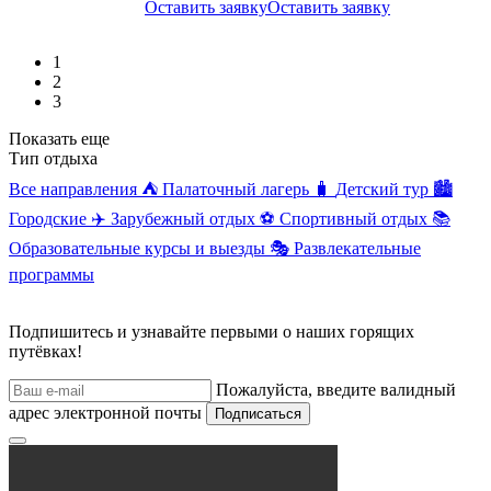
Оставить заявку
Оставить заявку
1
2
3
Показать еще
Тип отдыха
Все направления
⛺
Палаточный лагерь
🧳
Детский тур
🏙️
Городские
✈️
Зарубежный отдых
⚽
Спортивный отдых
📚
Образовательные курсы и выезды
🎭
Развлекательные
программы
Подпишитесь и узнавайте первыми о наших горящих
путёвках!
Пожалуйста, введите валидный
адрес электронной почты
Подписаться