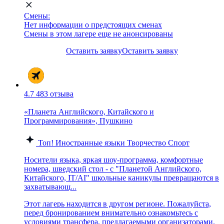
Смены:
Нет информации о предстоящих сменах
Смены в этом лагере еще не анонсированы
Оставить заявку
Оставить заявку
4.7
483 отзыва
«Планета Английского, Китайского и
Программирования», Пушкино
Топ!
Иностранные языки
Творчество
Спорт
Носители языка, яркая шоу-программа, комфортные
номера, шведский стол - с "Планетой Английского,
Китайского, IT/AI" школьные каникулы превращаются в
захватывающ...
Этот лагерь находится в другом регионе. Пожалуйста,
перед бронированием внимательно ознакомьтесь с
условиями трансфера, предлагаемыми организаторами.