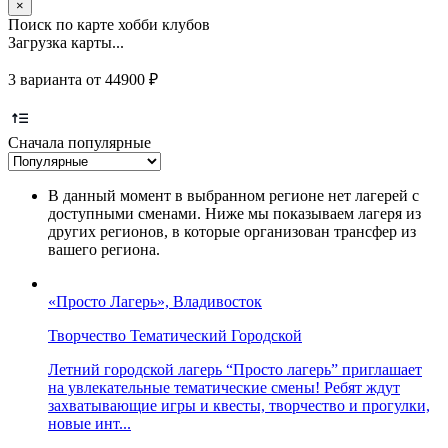
×
Поиск по карте хобби клубов
Загрузка карты...
3 варианта от 44900 ₽
Сначала популярные
В данный момент в выбранном регионе нет лагерей с
доступными сменами. Ниже мы показываем лагеря из
других регионов, в которые организован трансфер из
вашего региона.
«Просто Лагерь», Владивосток
Творчество
Тематический
Городской
Летний городской лагерь “Просто лагерь” приглашает
на увлекательные тематические смены! Ребят ждут
захватывающие игры и квесты, творчество и прогулки,
новые инт...