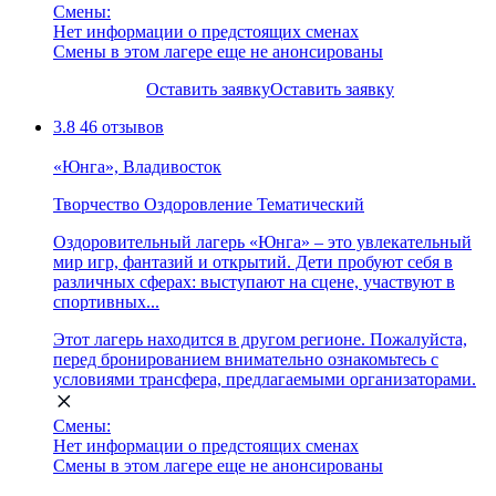
Смены:
Нет информации о предстоящих сменах
Смены в этом лагере еще не анонсированы
Оставить заявку
Оставить заявку
3.8
46 отзывов
«Юнга», Владивосток
Творчество
Оздоровление
Тематический
Оздоровительный лагерь «Юнга» – это увлекательный
мир игр, фантазий и открытий. Дети пробуют себя в
различных сферах: выступают на сцене, участвуют в
спортивных...
Этот лагерь находится в другом регионе. Пожалуйста,
перед бронированием внимательно ознакомьтесь с
условиями трансфера, предлагаемыми организаторами.
Смены:
Нет информации о предстоящих сменах
Смены в этом лагере еще не анонсированы