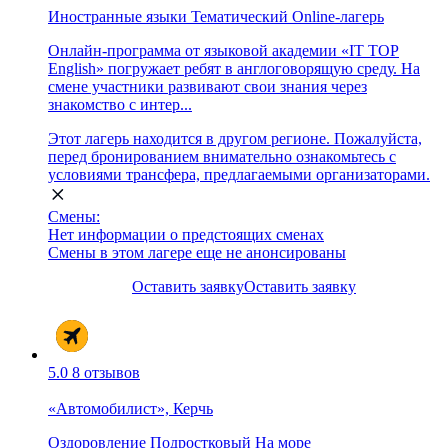
Иностранные языки
Тематический
Online-лагерь
Онлайн-программа от языковой академии «IT TOP
English» погружает ребят в англоговорящую среду. На
смене участники развивают свои знания через
знакомство с интер...
Этот лагерь находится в другом регионе. Пожалуйста,
перед бронированием внимательно ознакомьтесь с
условиями трансфера, предлагаемыми организаторами.
Смены:
Нет информации о предстоящих сменах
Смены в этом лагере еще не анонсированы
Оставить заявку
Оставить заявку
5.0
8 отзывов
«Автомобилист», Керчь
Оздоровление
Подростковый
На море