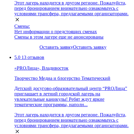
Этот лагерь находится в другом регионе. Пожалуйста,
перед бронированием внимательно ознакомьтесь с
условиями трансфера, предлагаемыми организаторами.
Смены:
Нет информации о предстоящих сменах
Смены в этом лагере еще не анонсированы
Оставить заявку
Оставить заявку
5.0
13 отзывов
«PROЛица», Владивосток
Творчество
Медиа и блогерство
Тематический
Детский досугово-образовательный центр “PROЛица”
приглашает в летний городской лагерь на
увлекательные каникулы! Ребят ждут яркие
тематические программы, наполн...
Этот лагерь находится в другом регионе. Пожалуйста,
перед бронированием внимательно ознакомьтесь с
условиями трансфера, предлагаемыми организаторами.