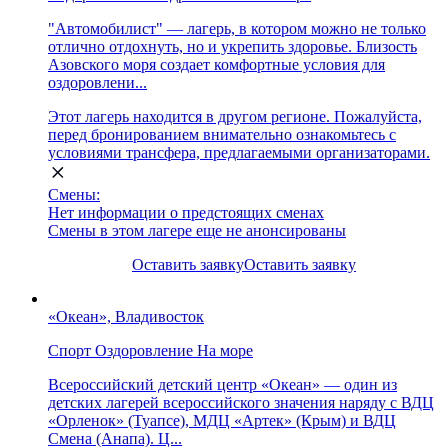
"Автомобилист" — лагерь, в котором можно не только
отлично отдохнуть, но и укрепить здоровье. Близость
Азовского моря создает комфортные условия для
оздоровлени...
Этот лагерь находится в другом регионе. Пожалуйста,
перед бронированием внимательно ознакомьтесь с
условиями трансфера, предлагаемыми организаторами.
Смены:
Нет информации о предстоящих сменах
Смены в этом лагере еще не анонсированы
Оставить заявку
Оставить заявку
«Океан», Владивосток
Спорт
Оздоровление
На море
Всероссийский детский центр «Океан» — один из
детских лагерей всероссийского значения наряду с ВДЦ
«Орленок» (Туапсе), МДЦ «Артек» (Крым) и ВДЦ
Смена (Анапа). Ц...