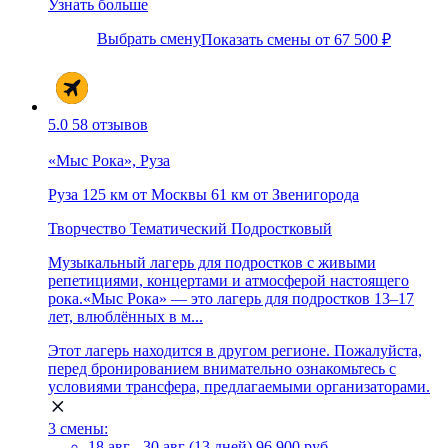
Узнать больше
Выбрать смену
Показать смены от 67 500 ₽
5.0
58 отзывов
«Мыс Рока», Руза
Руза
125 км от Москвы
61 км от Звенигорода
Творчество
Тематический
Подростковый
Музыкальный лагерь для подростков с живыми
репетициями, концертами и атмосферой настоящего
рока.«Мыс Рока» — это лагерь для подростков 13–17
лет, влюблённых в м...
Этот лагерь находится в другом регионе. Пожалуйста,
перед бронированием внимательно ознакомьтесь с
условиями трансфера, предлагаемыми организаторами.
3 смены:
18 авг - 30 авг (13 дней)
96 900 руб.