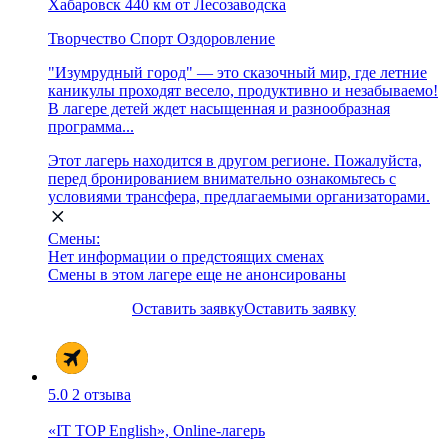
Хабаровск
440 км от Лесозаводска
Творчество
Спорт
Оздоровление
"Изумрудный город" — это сказочный мир, где летние
каникулы проходят весело, продуктивно и незабываемо!
В лагере детей ждет насыщенная и разнообразная
программа...
Этот лагерь находится в другом регионе. Пожалуйста,
перед бронированием внимательно ознакомьтесь с
условиями трансфера, предлагаемыми организаторами.
Смены:
Нет информации о предстоящих сменах
Смены в этом лагере еще не анонсированы
Оставить заявку
Оставить заявку
5.0
2 отзыва
«IT TOP English», Online-лагерь