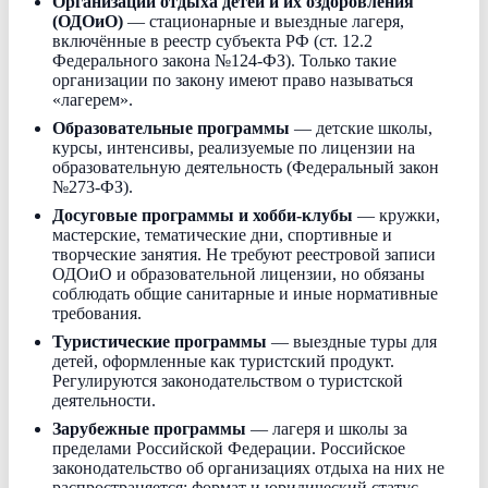
Организации отдыха детей и их оздоровления
(ОДОиО)
— стационарные и выездные лагеря,
включённые в реестр субъекта РФ (ст. 12.2
Федерального закона №124-ФЗ). Только такие
организации по закону имеют право называться
«лагерем».
Образовательные программы
— детские школы,
курсы, интенсивы, реализуемые по лицензии на
образовательную деятельность (Федеральный закон
№273-ФЗ).
Досуговые программы и хобби-клубы
— кружки,
мастерские, тематические дни, спортивные и
творческие занятия. Не требуют реестровой записи
ОДОиО и образовательной лицензии, но обязаны
соблюдать общие санитарные и иные нормативные
требования.
Туристические программы
— выездные туры для
детей, оформленные как туристский продукт.
Регулируются законодательством о туристской
деятельности.
Зарубежные программы
— лагеря и школы за
пределами Российской Федерации. Российское
законодательство об организациях отдыха на них не
распространяется; формат и юридический статус