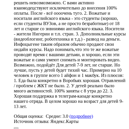
решить невозмозможно. С вами активно
взаимодецствуют исключительно до внесения 100%
оплаты. После - всё оооочень туго. 2. Вожатые и
носитали английского языка - это студенты (хорошо,
если студенты ВУЗов, а не просто безработные) от 18
лет и старше со знвниями английского языка. Носители
- жители Нигерии и т.п. стран. 3. Дополникльные курсы
(видеоблогинг, роботехника и т.д.) - развод на деньги.
Инфоцыгене таким образом обычно продают свои
ондайн курсы. Надо понимать,
что это те же вожатые
проводят время с вашими детьми
, и хорошо, если эти
вожатые и сами умеют снимать и монтировать видео.
Возможно, подойдёт Для детей 7-9 лет, не старше. Но
лучше, пусть у детей будет тихий час. Примерно на 10
человек в группе всего 1 айфон и 1 макбук. Из плюсов:
1. Еда была конкретно в Воробьях хорошая. Отравлений
/ проблем с ЖКТ не было. 2. У детей реально было
много активностей. 100% заняты с 8 утра до 22. 3.
Хорошая поддержка в телеграм-каоаде конкретно
нашего отряда. В целом хорошо на возраст для детей 9-
13 лет.
Общая оценка:
Средне:
3.0
(подробнее)
Источник отзыва:
Яндекс.Карты