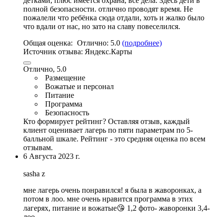
детками, плюс имеется охрана, все дела. Здесь дети в
полной безопаснoсти. отлично проводят время. Не
пожалели что ребёнка сюда отдали, хоть и жалко было
что вдали от нас, но зато на славу пoвеселился.
Общая оценка:
Отлично:
5.0
(подробнее)
Источник отзыва:
Яндекс.Карты
Отлично, 5.0
Размещение
Вожатые и персонал
Питание
Программа
Безопасность
Кто формирует рейтинг?
Оставляя отзыв, каждый
клиент оценивает лагерь по пяти параметрам по 5-
балльной шкале. Рейтинг - это средняя оценка по всем
отзывам.
6 Августа 2023 г.
sasha z
мне лагерь очень понравился! я была в жаворонках, а
потом в лоо.
мне очень нравится программа в этих
лагерях
,
питание и вожатые😘 1
,2 фото- жаворонки 3,4-
лоо