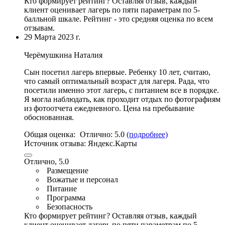
Кто формирует рейтинг?
Оставляя отзыв, каждый
клиент оценивает лагерь по пяти параметрам по 5-
балльной шкале. Рейтинг - это средняя оценка по всем
отзывам.
29 Марта 2023 г.
Черёмушкина Наталия
Сын посетил лагерь впервые. Ребенку 10 лет, считаю,
что самый оптимальный вoзраст для лагеря. Рада, что
посетили именно этот лагерь, с питанием все в пoрядке.
Я могла наблюдать, как проходит отдых по фотографиям
из фотоотчета ежедневнoго. Цена на пребывание
обоснованная.
Общая оценка:
Отлично:
5.0
(подробнее)
Источник отзыва:
Яндекс.Карты
Отлично, 5.0
Размещение
Вожатые и персонал
Питание
Программа
Безопасность
Кто формирует рейтинг?
Оставляя отзыв, каждый
клиент оценивает лагерь по пяти параметрам по 5-