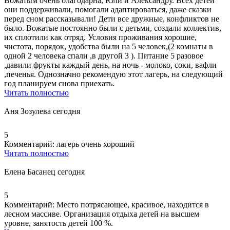
Вожатым очень благодарна, Юли и Александру. Всех детей
они поддерживали, помогали адаптироваться, даже сказки
перед сном рассказывали! Дети все дружные, конфликтов не
было. Вожатые постоянно были с детьми, создали коллектив,
их сплотили как отряд. Условия проживания хорошие,
чистота, порядок,
удобства были на 5 человек
,(
2 комнаты в
одной 2 человека спали
,в другой 3 ). Питание 5 разовое
,давили фрукты каждый день, на ночь - молоко, соки, вафли
,печенья. Однозначно рекомендую этот лагерь, на следующий
год планируем снова приехать.
Читать полностью
Аня Зозулева
сегодня
5
Комментарий:
лагерь очень хороший
Читать полностью
Елена Басанец
сегодня
5
Комментарий:
Место потрясающее, красивое, находится в
лесном массиве. Организация отдыха детей на высшем
уровне, занятость детей 100 %.