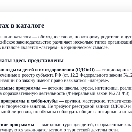
ах в каталоге
звании каталога — обиходное слово, по которому родители ищу
ссийское законодательство различает несколько типов организаци
 каталоге является «лагерем» в юридическом смысле.
аты здесь представлены
ии отдыха детей и их оздоровления (ОДОиО)
— стационарные 
ючённые в реестр субъекта РФ (ст. 12.2 Федерального закона №1
низации по закону имеют право называться «лагерем».
ельные программы
— детские школы, курсы, интенсивы, реали
а образовательную деятельность (Федеральный закон №273-ФЗ).
 программы и хобби-клубы
— кружки, мастерские, тематически
 и творческие занятия. Не требуют реестровой записи ОДОиО и
льной лицензии, но обязаны соблюдать общие санитарные и ин
.
ские программы
— выездные туры для детей, оформленные как
егулируются законодательством о туристской деятельности.