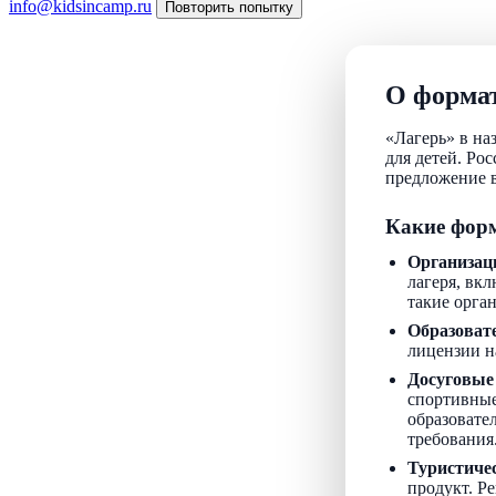
info@kidsincamp.ru
Повторить попытку
О формат
«Лагерь» в на
для детей. Ро
предложение в
Какие форм
Организац
лагеря, вкл
такие орга
Образоват
лицензии н
Досуговые
спортивные
образовате
требования
Туристиче
продукт. Р