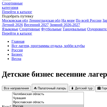
Спортивные
категория
Перейти в каталог
Подобрать путевку
Московская обл
Ленинградская обл
На море
По всей России
За
Летний 2026
Весенний 2027
Зимний 2026-2027
Языковые
Спортивные
Футбольные
Танцевальные
Оздоровите
Перейти в каталог
Главная
Все лагеря, программы отдыха, хобби клубы
Россия
Бизнес
Весна
Детские бизнес весенние лагер
Все направления
⛺ Палаточный лагерь
🧳 Детский тур
🏙️ Го
Куда?