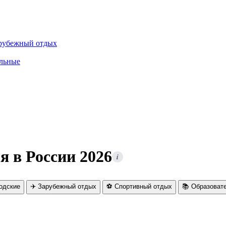
рубежный отдых
льные
я в России 2026
i
родские
✈️ Зарубежный отдых
⚽ Спортивный отдых
📚 Образоват