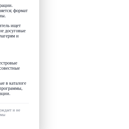
рации.
няется; формат
ны.
итель ищет
ие досуговые
лагерям и
естровые
осовестные
ые в каталоге
 программы,
ации.
рждает и не
ммы