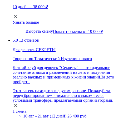
10 дней — 38 000 ₽
Узнать больше
Выбрать смену
Показать смены от 19 000 ₽
5.0
13 отзывов
Для девочек СЕКРЕТЫ
Творчество
Тематический
Изучение нового
Летний клуб для девочек "Секреты" — это идеальное
сочетание отдыха и развлечений на лето и получения
реально важных и применимых к жизни знаний.За лето
пройдет...
Этот лагерь находится в другом регионе. Пожалуйста,
перед бронированием внимательно ознакомьтесь с
условиями трансфера, предлагаемыми организаторами.
1 смена:
10 авг - 21 авг (12 дней)
26 400 руб.