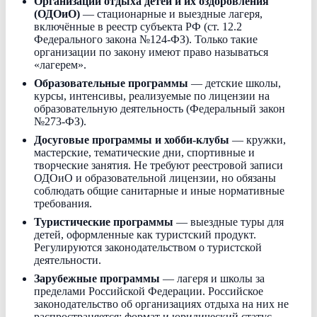
Организации отдыха детей и их оздоровления
(ОДОиО)
— стационарные и выездные лагеря,
включённые в реестр субъекта РФ (ст. 12.2
Федерального закона №124-ФЗ). Только такие
организации по закону имеют право называться
«лагерем».
Образовательные программы
— детские школы,
курсы, интенсивы, реализуемые по лицензии на
образовательную деятельность (Федеральный закон
№273-ФЗ).
Досуговые программы и хобби-клубы
— кружки,
мастерские, тематические дни, спортивные и
творческие занятия. Не требуют реестровой записи
ОДОиО и образовательной лицензии, но обязаны
соблюдать общие санитарные и иные нормативные
требования.
Туристические программы
— выездные туры для
детей, оформленные как туристский продукт.
Регулируются законодательством о туристской
деятельности.
Зарубежные программы
— лагеря и школы за
пределами Российской Федерации. Российское
законодательство об организациях отдыха на них не
распространяется; формат и юридический статус