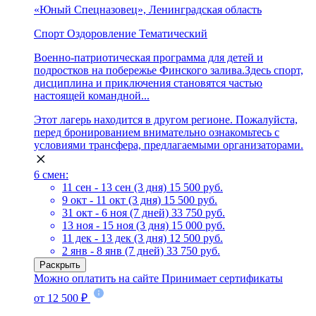
«Юный Спецназовец», Ленинградская область
Спорт
Оздоровление
Тематический
Военно-патриотическая программа для детей и
подростков на побережье Финского залива.Здесь спорт,
дисциплина и приключения становятся частью
настоящей командной...
Этот лагерь находится в другом регионе. Пожалуйста,
перед бронированием внимательно ознакомьтесь с
условиями трансфера, предлагаемыми организаторами.
6 смен:
11 сен - 13 сен (3 дня)
15 500 руб.
9 окт - 11 окт (3 дня)
15 500 руб.
31 окт - 6 ноя (7 дней)
33 750 руб.
13 ноя - 15 ноя (3 дня)
15 000 руб.
11 дек - 13 дек (3 дня)
12 500 руб.
2 янв - 8 янв (7 дней)
33 750 руб.
Раскрыть
Можно оплатить на сайте
Принимает сертификаты
от 12 500 ₽