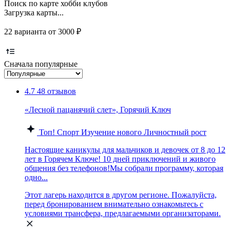
Поиск по карте хобби клубов
Загрузка карты...
22 варианта от 3000 ₽
Сначала популярные
4.7
48 отзывов
«Лесной пацанячий слет», Горячий Ключ
Топ!
Спорт
Изучение нового
Личностный рост
Настоящие каникулы для мальчиков и девочек от 8 до 12
лет в Горячем Ключе! 10 дней приключений и живого
общения без телефонов!Мы собрали программу, которая
одно...
Этот лагерь находится в другом регионе. Пожалуйста,
перед бронированием внимательно ознакомьтесь с
условиями трансфера, предлагаемыми организаторами.