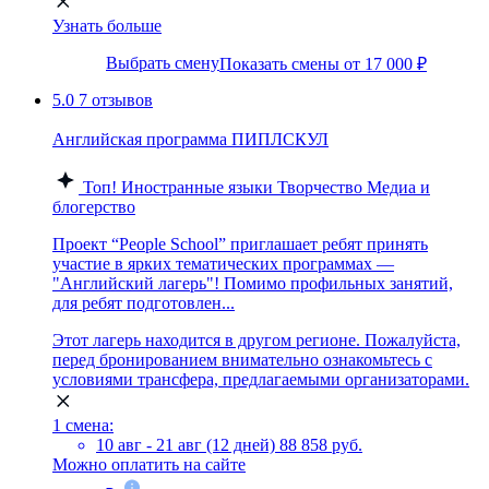
Узнать больше
Выбрать смену
Показать смены от 17 000 ₽
5.0
7 отзывов
Английская программа ПИПЛСКУЛ
Топ!
Иностранные языки
Творчество
Медиа и
блогерство
Проект “People School” приглашает ребят принять
участие в ярких тематических программах —
"Английский лагерь"! Помимо профильных занятий,
для ребят подготовлен...
Этот лагерь находится в другом регионе. Пожалуйста,
перед бронированием внимательно ознакомьтесь с
условиями трансфера, предлагаемыми организаторами.
1 смена:
10 авг - 21 авг (12 дней)
88 858 руб.
Можно оплатить на сайте