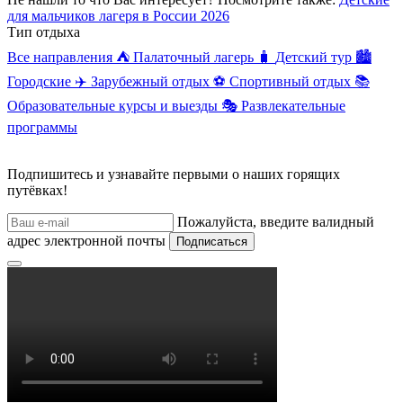
для мальчиков лагеря в России 2026
Тип отдыха
Все направления
⛺
Палаточный лагерь
🧳
Детский тур
🏙️
Городские
✈️
Зарубежный отдых
⚽
Спортивный отдых
📚
Образовательные курсы и выезды
🎭
Развлекательные
программы
Подпишитесь и узнавайте первыми о наших горящих
путёвках!
Пожалуйста, введите валидный
адрес электронной почты
Подписаться