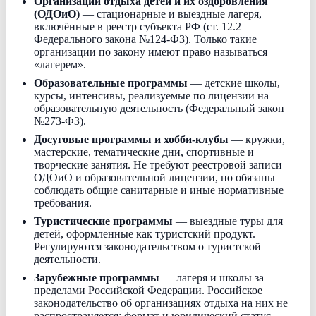
Организации отдыха детей и их оздоровления
(ОДОиО)
— стационарные и выездные лагеря,
включённые в реестр субъекта РФ (ст. 12.2
Федерального закона №124-ФЗ). Только такие
организации по закону имеют право называться
«лагерем».
Образовательные программы
— детские школы,
курсы, интенсивы, реализуемые по лицензии на
образовательную деятельность (Федеральный закон
№273-ФЗ).
Досуговые программы и хобби-клубы
— кружки,
мастерские, тематические дни, спортивные и
творческие занятия. Не требуют реестровой записи
ОДОиО и образовательной лицензии, но обязаны
соблюдать общие санитарные и иные нормативные
требования.
Туристические программы
— выездные туры для
детей, оформленные как туристский продукт.
Регулируются законодательством о туристской
деятельности.
Зарубежные программы
— лагеря и школы за
пределами Российской Федерации. Российское
законодательство об организациях отдыха на них не
распространяется; формат и юридический статус