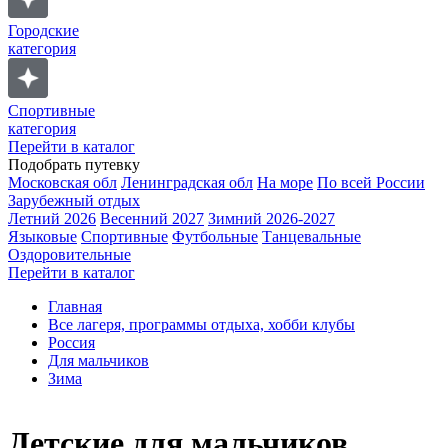
Городские
категория
Спортивные
категория
Перейти в каталог
Подобрать путевку
Московская обл
Ленинградская обл
На море
По всей России
Зарубежный отдых
Летний 2026
Весенний 2027
Зимний 2026-2027
Языковые
Спортивные
Футбольные
Танцевальные
Оздоровительные
Перейти в каталог
Главная
Все лагеря, программы отдыха, хобби клубы
Россия
Для мальчиков
Зима
Детские для мальчиков