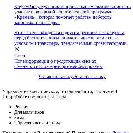
Клуб «Расту мужчиной» приглашает мальчишек принять
участие в авторской воспитательной программе
«Кремень», которая помогает ребятам побороть
зависимость от гадж...
Этот лагерь находится в другом регионе. Пожалуйста,
перед бронированием внимательно ознакомьтесь с
условиями трансфера, предлагаемыми организаторами.
Смены:
Нет информации о предстоящих сменах
Смены в этом лагере еще не анонсированы
Оставить заявку
Оставить заявку
Управляйте своим поиском, чтобы найти то, что нужно!
Попробуйте изменить фильтры
Россия
Для мальчиков
Зима
Сбросить все фильтры
Не нашли то что Вас интересует? Посмотрите также:
Детские