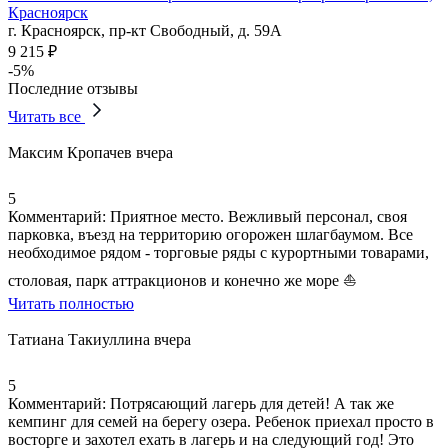
Красноярск
г. Красноярск, пр-кт Свободный, д. 59А
9 215 ₽
-5%
Последние отзывы
Читать все
Максим Кропачев
вчера
5
Комментарий:
Приятное место
.
Вежливый персонал
, своя
парковка, въезд на территорию огорожен шлагбаумом.
Все
необходимое рядом
- торговые ряды с курортными товарами,
столовая
,
парк аттракционов и конечно же море ⛵
Читать полностью
Татиана Такиуллина
вчера
5
Комментарий:
Потрясающий лагерь для детей! А так же
кемпинг для семей на берегу озера. Ребенок приехал просто в
восторге и захотел ехать в лагерь и на следующий год! Это