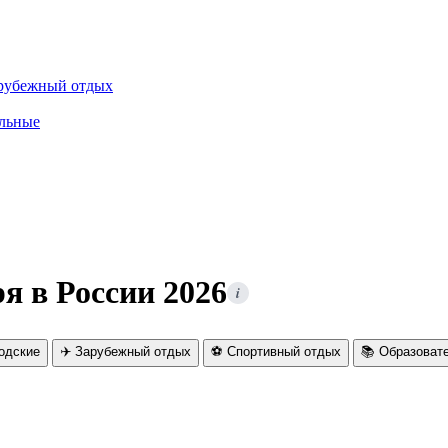
рубежный отдых
льные
я в России 2026
i
родские
✈️ Зарубежный отдых
⚽ Спортивный отдых
📚 Образоват