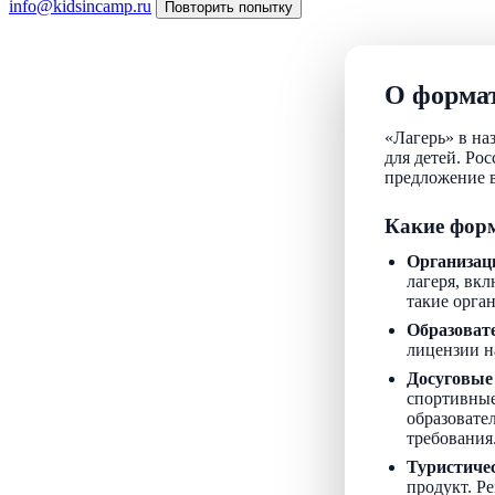
info@kidsincamp.ru
Повторить попытку
О формат
«Лагерь» в на
для детей. Ро
предложение в
Какие форм
Организац
лагеря, вкл
такие орга
Образоват
лицензии н
Досуговые
спортивные
образовате
требования
Туристиче
продукт. Р