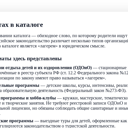
ах в каталоге
звании каталога — обиходное слово, по которому родители ищу
ссийское законодательство различает несколько типов организаци
 каталоге является «лагерем» в юридическом смысле.
аты здесь представлены
ии отдыха детей и их оздоровления (ОДОиО)
— стационарные 
ючённые в реестр субъекта РФ (ст. 12.2 Федерального закона №1
низации по закону имеют право называться «лагерем».
ельные программы
— детские школы, курсы, интенсивы, реали
а образовательную деятельность (Федеральный закон №273-ФЗ).
 программы и хобби-клубы
— кружки, мастерские, тематически
 и творческие занятия. Не требуют реестровой записи ОДОиО и
льной лицензии, но обязаны соблюдать общие санитарные и ин
.
ские программы
— выездные туры для детей, оформленные как
егулируются законодательством о туристской деятельности.