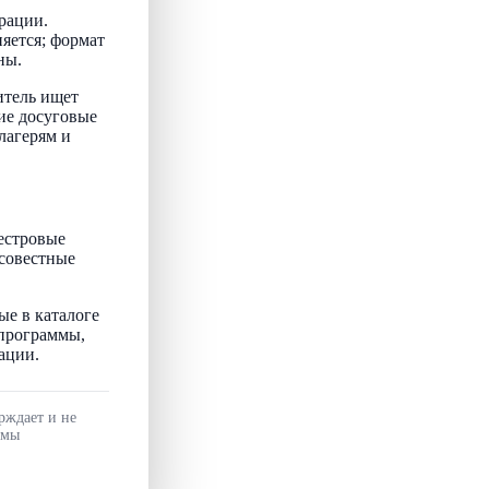
рации.
няется; формат
ны.
итель ищет
ие досуговые
лагерям и
естровые
осовестные
ые в каталоге
 программы,
ации.
рждает и не
ммы