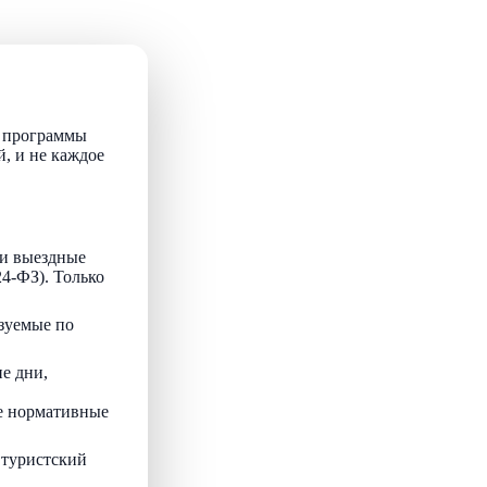
т программы
й, и не каждое
и выездные
24-ФЗ). Только
зуемые по
е дни,
ые нормативные
 туристский