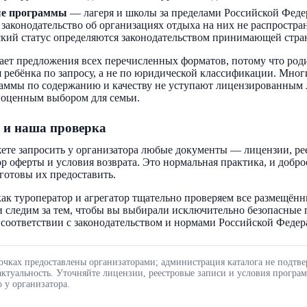
ые программы
— лагеря и школы за пределами Российской Феде
 законодательство об организациях отдыха на них не распростра
кий статус определяются законодательством принимающей стра
ает предложения всех перечисленных форматов, потому что род
 ребёнка по запросу, а не по юридической классификации. Мног
аммы по содержанию и качеству не уступают лицензированным 
ноценным выбором для семьи.
 и наша проверка
ете запросить у организатора любые документы — лицензии, ре
ор оферты и условия возврата. Это нормальная практика, и добр
готовы их предоставить.
ак туроператор и агрегатор тщательно проверяем все размещённ
 следим за тем, чтобы вы выбирали исключительно безопасные
соответствии с законодательством и нормами Российской Федер
очках предоставлены организаторами; администрация каталога не подтве
актуальность. Уточняйте лицензии, реестровые записи и условия програ
 у организатора.