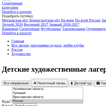
Спортивные
категория
Перейти в каталог
Подобрать путевку
Московская обл
Ленинградская обл
На море
По всей России
За
Летний 2026
Весенний 2027
Зимний 2026-2027
Языковые
Спортивные
Футбольные
Танцевальные
Оздоровите
Перейти в каталог
Главная
Все лагеря, программы отдыха, хобби клубы
Россия
Художество
Детские художественные лагер
Все направления
⛺ Палаточный лагерь
🧳 Детский тур
🏙️ Го
Куда?
Когда?