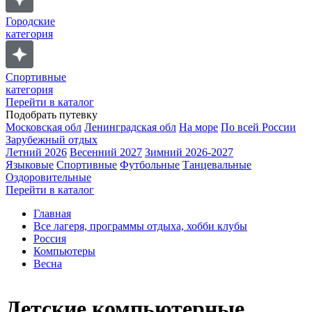
Городские
категория
Спортивные
категория
Перейти в каталог
Подобрать путевку
Московская обл
Ленинградская обл
На море
По всей России
Зарубежный отдых
Летний 2026
Весенний 2027
Зимний 2026-2027
Языковые
Спортивные
Футбольные
Танцевальные
Оздоровительные
Перейти в каталог
Главная
Все лагеря, программы отдыха, хобби клубы
Россия
Компьютеры
Весна
Детские компьютерные