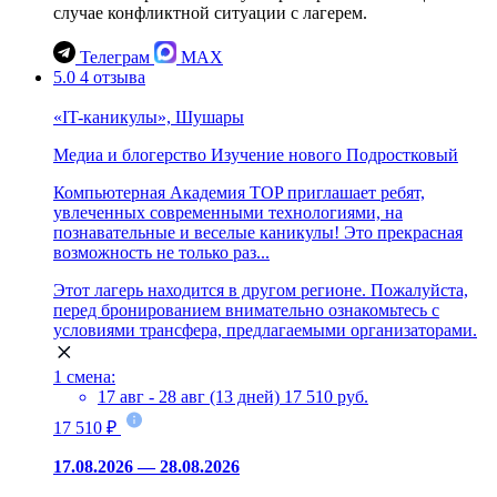
случае конфликтной ситуации с лагерем.
Телеграм
MAX
5.0
4 отзыва
«IT-каникулы», Шушары
Медиа и блогерство
Изучение нового
Подростковый
Компьютерная Академия TOP приглашает ребят,
увлеченных современными технологиями, на
познавательные и веселые каникулы! Это прекрасная
возможность не только раз...
Этот лагерь находится в другом регионе. Пожалуйста,
перед бронированием внимательно ознакомьтесь с
условиями трансфера, предлагаемыми организаторами.
1 смена:
17 авг - 28 авг (13 дней)
17 510 руб.
17 510 ₽
17.08.2026 — 28.08.2026