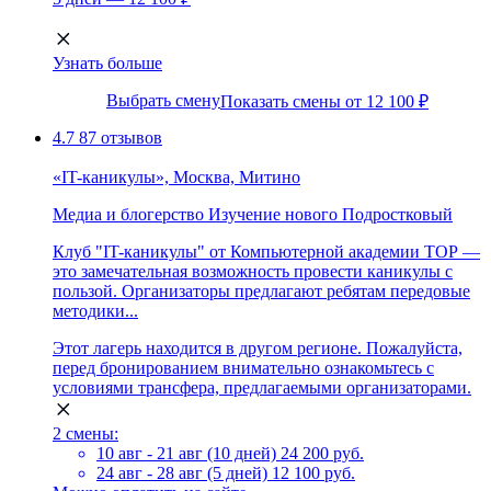
Узнать больше
Выбрать смену
Показать смены от 12 100 ₽
4.7
87 отзывов
«IT-каникулы», Москва, Митино
Медиа и блогерство
Изучение нового
Подростковый
Клуб "IT-каникулы" от Компьютерной академии ТОР —
это замечательная возможность провести каникулы с
пользой. Организаторы предлагают ребятам передовые
методики...
Этот лагерь находится в другом регионе. Пожалуйста,
перед бронированием внимательно ознакомьтесь с
условиями трансфера, предлагаемыми организаторами.
2 смены:
10 авг - 21 авг (10 дней)
24 200 руб.
24 авг - 28 авг (5 дней)
12 100 руб.