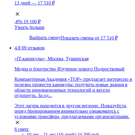
13 дней — 17 510 ₽
-8%
19 100 ₽
Узнать больше
Выбрать смену
Показать смены от 17 510 ₽
4.8
69 отзывов
«IT-каникулы», Москва, Тушинская
Медиа и блогерство
Изучение нового
Подростковый
Компьютерная Академия «ТОР» предлагает интересно и
полезно провести каникулы: получить новые знания в
области инновационных технологий и весело
отдохнуть. За од...
Этот лагерь находится в другом регионе. Пожалуйста,
перед бронированием внимательно ознакомьтесь с
условиями трансфера, предлагаемыми организаторами.
6 смен:
10 авг - 21 авг (10 дней)
24 200 руб.