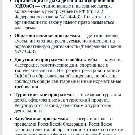
Организации отдыха детей и их оздоровления
(ОДОиО)
— стационарные и выездные лагеря,
включённые в реестр субъекта РФ (ст. 12.2
Федерального закона №124-ФЗ). Только такие
организации по закону имеют право называться
«лагерем».
Образовательные программы
— детские школы,
курсы, интенсивы, реализуемые по лицензии на
образовательную деятельность (Федеральный закон
№273-ФЗ).
Досуговые программы и хобби-клубы
— кружки,
мастерские, тематические дни, спортивные и
творческие занятия. Не требуют реестровой записи
ОДОиО и образовательной лицензии, но обязаны
соблюдать общие санитарные и иные нормативные
требования.
Туристические программы
— выездные туры для
детей, оформленные как туристский продукт.
Регулируются законодательством о туристской
деятельности.
Зарубежные программы
— лагеря и школы за
пределами Российской Федерации. Российское
законодательство об организациях отдыха на них не
распространяется; формат и юридический статус