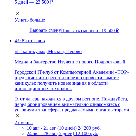
5 дней — 23 500 ₽
Узнать больше
Выбрать смену
Показать смены от 19 500 ₽
4.9
85 отзывов
«IT-каникулы», Москва, Перово
Медиа и блогерство
Изучение нового
Подростковый
Городской IT-клуб от Компьютерной Академии «ТОР»
предлагает интересно и полезно провести зимние
каникулы: получить новые знания в области
инновационных технолог...
Этот лагерь находится в другом регионе. Пожалуйста,
перед бронированием внимательно ознакомьтесь с
условиями трансфера, предлагаемыми организаторами.
2 смены:
10 авг - 21 авг (10 дней)
24 200 руб.
24 авг - 28 авг (5 дней)
12 100 руб.