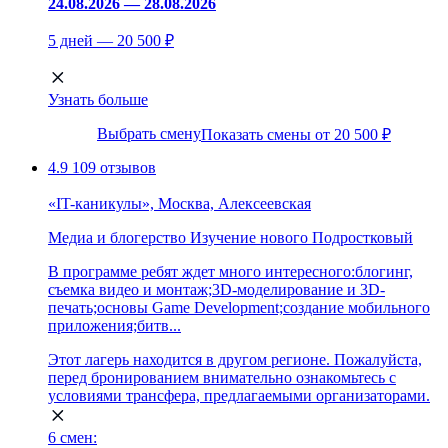
24.08.2026 — 28.08.2026
5 дней — 20 500 ₽
Узнать больше
Выбрать смену
Показать смены от 20 500 ₽
4.9
109 отзывов
«IT-каникулы», Москва, Алексеевская
Медиа и блогерство
Изучение нового
Подростковый
В программе ребят ждет много интересного:блогинг,
съемка видео и монтаж;3D-моделирование и 3D-
печать;основы Game Development;создание мобильного
приложения;битв...
Этот лагерь находится в другом регионе. Пожалуйста,
перед бронированием внимательно ознакомьтесь с
условиями трансфера, предлагаемыми организаторами.
6 смен: