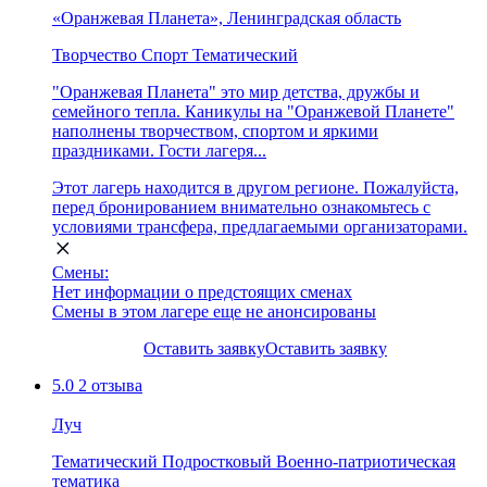
«Оранжевая Планета», Ленинградская область
Творчество
Спорт
Тематический
"Оранжевая Планета" это мир детства, дружбы и
семейного тепла. Каникулы на "Оранжевой Планете"
наполнены творчеством, спортом и яркими
праздниками. Гости лагеря...
Этот лагерь находится в другом регионе. Пожалуйста,
перед бронированием внимательно ознакомьтесь с
условиями трансфера, предлагаемыми организаторами.
Смены:
Нет информации о предстоящих сменах
Смены в этом лагере еще не анонсированы
Оставить заявку
Оставить заявку
5.0
2 отзыва
Луч
Тематический
Подростковый
Военно-патриотическая
тематика