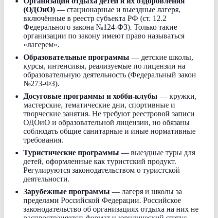
Организации отдыха детей и их оздоровления
(ОДОиО)
— стационарные и выездные лагеря,
включённые в реестр субъекта РФ (ст. 12.2
Федерального закона №124-ФЗ). Только такие
организации по закону имеют право называться
«лагерем».
Образовательные программы
— детские школы,
курсы, интенсивы, реализуемые по лицензии на
образовательную деятельность (Федеральный закон
№273-ФЗ).
Досуговые программы и хобби-клубы
— кружки,
мастерские, тематические дни, спортивные и
творческие занятия. Не требуют реестровой записи
ОДОиО и образовательной лицензии, но обязаны
соблюдать общие санитарные и иные нормативные
требования.
Туристические программы
— выездные туры для
детей, оформленные как туристский продукт.
Регулируются законодательством о туристской
деятельности.
Зарубежные программы
— лагеря и школы за
пределами Российской Федерации. Российское
законодательство об организациях отдыха на них не
распространяется; формат и юридический статус