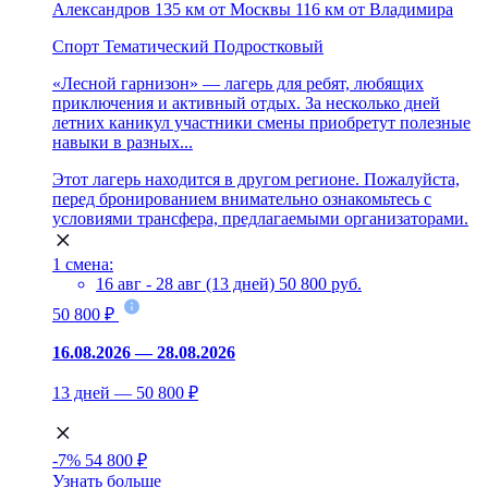
Александров
135 км от Москвы
116 км от Владимира
Спорт
Тематический
Подростковый
«Лесной гарнизон» — лагерь для ребят, любящих
приключения и активный отдых. За несколько дней
летних каникул участники смены приобретут полезные
навыки в разных...
Этот лагерь находится в другом регионе. Пожалуйста,
перед бронированием внимательно ознакомьтесь с
условиями трансфера, предлагаемыми организаторами.
1 смена:
16 авг - 28 авг (13 дней)
50 800 руб.
50 800 ₽
16.08.2026 — 28.08.2026
13 дней — 50 800 ₽
-7%
54 800 ₽
Узнать больше