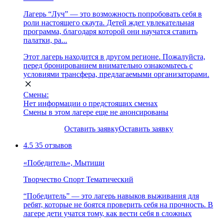
Лагерь “Луч” — это возможность попробовать себя в
роли настоящего скаута. Детей ждет увлекательная
программа, благодаря которой они научатся ставить
палатки, ра...
Этот лагерь находится в другом регионе. Пожалуйста,
перед бронированием внимательно ознакомьтесь с
условиями трансфера, предлагаемыми организаторами.
Смены:
Нет информации о предстоящих сменах
Смены в этом лагере еще не анонсированы
Оставить заявку
Оставить заявку
4.5
35 отзывов
«Победитель», Мытищи
Творчество
Спорт
Тематический
“Победитель” — это лагерь навыков выживания для
ребят, которые не боятся проверить себя на прочность. В
лагере дети учатся тому, как вести себя в сложных