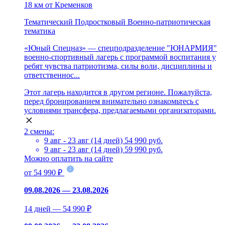
18 км от Кременков
Тематический
Подростковый
Военно-патриотическая
тематика
«Юный Спецназ» — спецподразделение "ЮНАРМИЯ"
военно-спортивный лагерь с программой воспитания у
ребят чувства патриотизма, силы воли, дисциплины и
ответственнос...
Этот лагерь находится в другом регионе. Пожалуйста,
перед бронированием внимательно ознакомьтесь с
условиями трансфера, предлагаемыми организаторами.
2 смены:
9 авг - 23 авг (14 дней)
54 990 руб.
9 авг - 23 авг (14 дней)
59 990 руб.
Можно оплатить на сайте
от 54 990 ₽
09.08.2026 — 23.08.2026
14 дней — 54 990 ₽