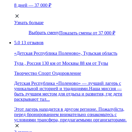
8 дней — 37 000 ₽
Узнать больше
Выбрать смену
Показать смены от 37 000 ₽
5.0
13 отзывов
«Детская Республика Поленово», Тульская область
Тула , Россия
130 км от Москвы
88 км от Тулы
Творчество
Спорт
Оздоровление
Детская Республика «Поленово» — лучший лагерь с
уникальной историей и традициями.Наша миссия —
быть лучшим местом для отдыха и развития, где дети
раскрывают тал...
Этот лагерь находится в другом регионе. Пожалуйста,
перед бронированием внимательно ознакомьтесь с
условиями трансфера, предлагаемыми организаторами.