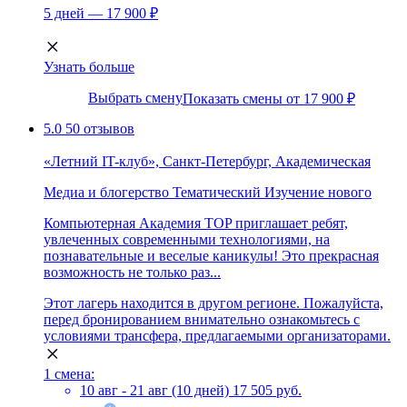
5 дней — 17 900 ₽
Узнать больше
Выбрать смену
Показать смены от 17 900 ₽
5.0
50 отзывов
«Летний IT-клуб», Санкт-Петербург, Академическая
Медиа и блогерство
Тематический
Изучение нового
Компьютерная Академия TOP приглашает ребят,
увлеченных современными технологиями, на
познавательные и веселые каникулы! Это прекрасная
возможность не только раз...
Этот лагерь находится в другом регионе. Пожалуйста,
перед бронированием внимательно ознакомьтесь с
условиями трансфера, предлагаемыми организаторами.
1 смена:
10 авг - 21 авг (10 дней)
17 505 руб.