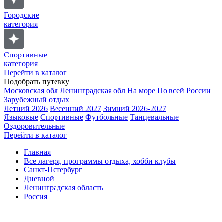
Городские
категория
Спортивные
категория
Перейти в каталог
Подобрать путевку
Московская обл
Ленинградская обл
На море
По всей России
Зарубежный отдых
Летний 2026
Весенний 2027
Зимний 2026-2027
Языковые
Спортивные
Футбольные
Танцевальные
Оздоровительные
Перейти в каталог
Главная
Все лагеря, программы отдыха, хобби клубы
Санкт-Петербург
Дневной
Ленинградская область
Россия