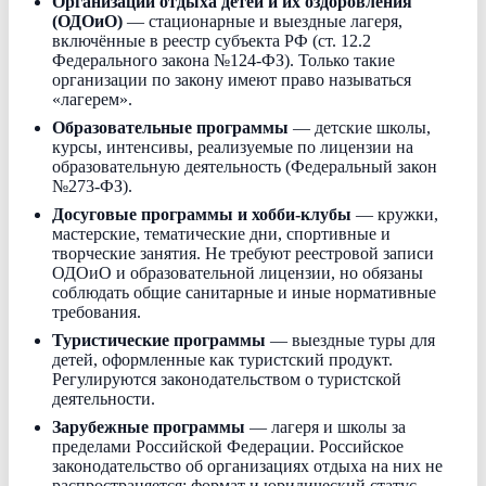
Организации отдыха детей и их оздоровления
(ОДОиО)
— стационарные и выездные лагеря,
включённые в реестр субъекта РФ (ст. 12.2
Федерального закона №124-ФЗ). Только такие
организации по закону имеют право называться
«лагерем».
Образовательные программы
— детские школы,
курсы, интенсивы, реализуемые по лицензии на
образовательную деятельность (Федеральный закон
№273-ФЗ).
Досуговые программы и хобби-клубы
— кружки,
мастерские, тематические дни, спортивные и
творческие занятия. Не требуют реестровой записи
ОДОиО и образовательной лицензии, но обязаны
соблюдать общие санитарные и иные нормативные
требования.
Туристические программы
— выездные туры для
детей, оформленные как туристский продукт.
Регулируются законодательством о туристской
деятельности.
Зарубежные программы
— лагеря и школы за
пределами Российской Федерации. Российское
законодательство об организациях отдыха на них не
распространяется; формат и юридический статус