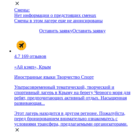
Смены:
Нет информации о предстоящих сменах
Смены в этом лагере еще не анонсированы
Оставить заявку
Оставить заявку
4.7
169 отзывов
«Ай кэмп», Крым
Иностранные языки
Творчество
Спорт
Ультрасовременный тематический, творческий и
спортивный лагерь в Крыму на берегу Черного моря для
ребят, предпочитающих активный отдых. Насыщенная
развивающая...
Этот лагерь находится в другом регионе. Пожалуйста,
перед бронированием внимательно ознакомьтесь с
условиями трансфера, предлагаемыми организаторами.