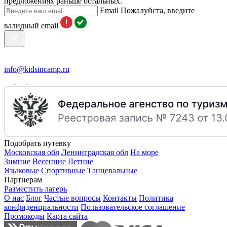
предложениях раньше остальных.
Email
Пожалуйста, введите
валидный email
info@kidsincamp.ru
Подобрать путевку
Московская обл
Ленинградская обл
На море
Зимние
Весенние
Летние
Языковые
Спортивные
Танцевальные
Партнерам
Разместить лагерь
О нас
Блог
Частые вопросы
Контакты
Политика
конфиденциальности
Пользовательское соглашение
Промокоды
Карта сайта