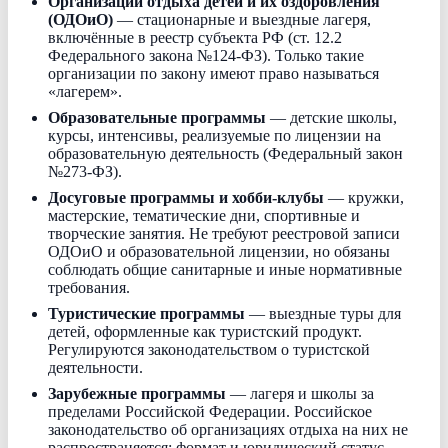
Организации отдыха детей и их оздоровления
(ОДОиО)
— стационарные и выездные лагеря,
включённые в реестр субъекта РФ (ст. 12.2
Федерального закона №124-ФЗ). Только такие
организации по закону имеют право называться
«лагерем».
Образовательные программы
— детские школы,
курсы, интенсивы, реализуемые по лицензии на
образовательную деятельность (Федеральный закон
№273-ФЗ).
Досуговые программы и хобби-клубы
— кружки,
мастерские, тематические дни, спортивные и
творческие занятия. Не требуют реестровой записи
ОДОиО и образовательной лицензии, но обязаны
соблюдать общие санитарные и иные нормативные
требования.
Туристические программы
— выездные туры для
детей, оформленные как туристский продукт.
Регулируются законодательством о туристской
деятельности.
Зарубежные программы
— лагеря и школы за
пределами Российской Федерации. Российское
законодательство об организациях отдыха на них не
распространяется; формат и юридический статус