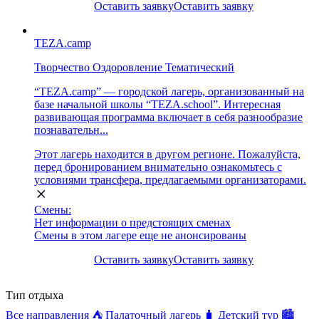
Оставить заявку
Оставить заявку
TEZA.camp
Творчество
Оздоровление
Тематический
“TEZA.camp” — городской лагерь, организованный на
базе начальной школы “TEZA.school”. Интересная
развивающая программа включает в себя разнообразие
познавательн...
Этот лагерь находится в другом регионе. Пожалуйста,
перед бронированием внимательно ознакомьтесь с
условиями трансфера, предлагаемыми организаторами.
Смены:
Нет информации о предстоящих сменах
Смены в этом лагере еще не анонсированы
Оставить заявку
Оставить заявку
Тип отдыха
Все направления
⛺
Палаточный лагерь
🧳
Детский тур
🏙️