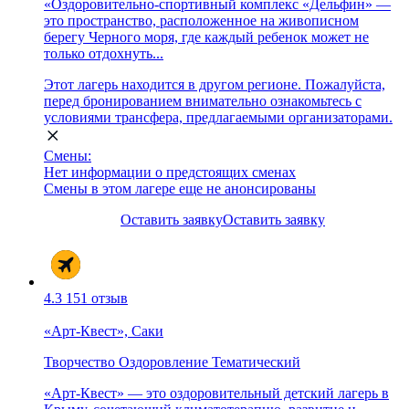
«Оздоровительно-спортивный комплекс «Дельфин» —
это пространство, расположенное на живописном
берегу Черного моря, где каждый ребенок может не
только отдохнуть...
Этот лагерь находится в другом регионе. Пожалуйста,
перед бронированием внимательно ознакомьтесь с
условиями трансфера, предлагаемыми организаторами.
Смены:
Нет информации о предстоящих сменах
Смены в этом лагере еще не анонсированы
Оставить заявку
Оставить заявку
4.3
151 отзыв
«Арт-Квест», Саки
Творчество
Оздоровление
Тематический
«Арт-Квест» — это оздоровительный детский лагерь в