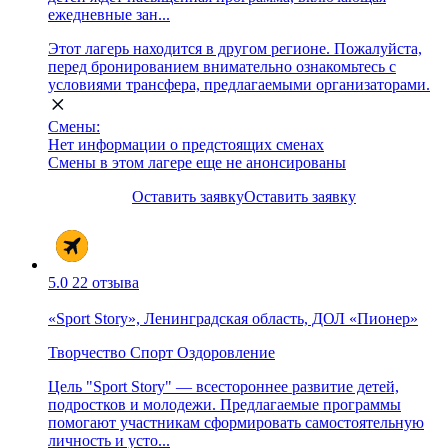
ежедневные зан...
Этот лагерь находится в другом регионе. Пожалуйста,
перед бронированием внимательно ознакомьтесь с
условиями трансфера, предлагаемыми организаторами.
Смены:
Нет информации о предстоящих сменах
Смены в этом лагере еще не анонсированы
Оставить заявку
Оставить заявку
5.0
22 отзыва
«Sport Story», Ленинградская область, ДОЛ «Пионер»
Творчество
Спорт
Оздоровление
Цель "Sport Story" — всестороннее развитие детей,
подростков и молодежи. Предлагаемые программы
помогают участникам сформировать самостоятельную
личность и усто...