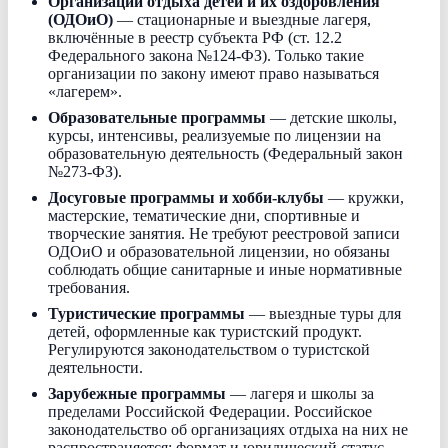
Организации отдыха детей и их оздоровления
(ОДОиО)
— стационарные и выездные лагеря,
включённые в реестр субъекта РФ (ст. 12.2
Федерального закона №124-ФЗ). Только такие
организации по закону имеют право называться
«лагерем».
Образовательные программы
— детские школы,
курсы, интенсивы, реализуемые по лицензии на
образовательную деятельность (Федеральный закон
№273-ФЗ).
Досуговые программы и хобби-клубы
— кружки,
мастерские, тематические дни, спортивные и
творческие занятия. Не требуют реестровой записи
ОДОиО и образовательной лицензии, но обязаны
соблюдать общие санитарные и иные нормативные
требования.
Туристические программы
— выездные туры для
детей, оформленные как туристский продукт.
Регулируются законодательством о туристской
деятельности.
Зарубежные программы
— лагеря и школы за
пределами Российской Федерации. Российское
законодательство об организациях отдыха на них не
распространяется; формат и юридический статус