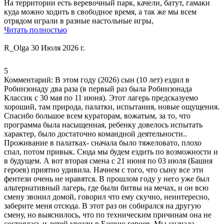
На территории есть веревочный парк
, качели, батут, гамаки
куда можно ходить в свободное время,
а так же мы всем
отрядом играли в разные настольные игры
,
Читать полностью
R_Olga
30 Июля 2026 г.
5
Комментарий:
В этом году (2026) сын (10 лет) ездил в
Робинзонаду два раза (в первый раз была Робинзонада
Классик с 30 мая по 11 июня). Этот лагерь предсказуемо
хороший,
там природа
, палатки, испытания, новые ощущения.
Спасибо большое всем кураторам,
вожатым
, за то,
что
программа была насыщенная
, ребенку довелось испытать
характер, было достаточно командной деятельности..
Проживание в палатках- сначала было тяжеловато, плохо
спал, потом привык. Сюда мы будем ездить по возможности и
в будущем. А вот вторая смена с 21 июня по 03 июля (Башня
героев) приятно удивила. Начнем с того, что сыну все эти
фентези очень не нравятся. В прошлом году у него уже был
альтернативный лагерь, где были битвы на мечах, и он всю
смену звонил домой, говорил что ему скучно, неинтересно,
заберите меня отсюда. В этот раз он собирался на другую
смену, но выяснилось, что по техническим причинам она не
состоялась и детей увезли в Башню героев. Мы сначала