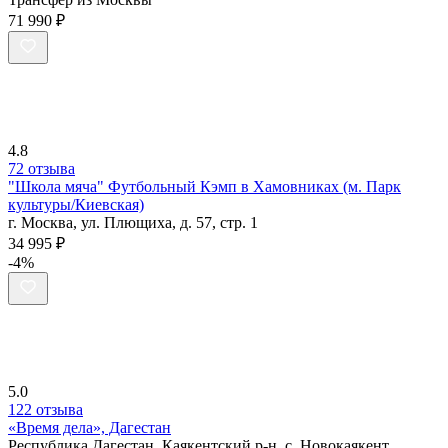
71 990 ₽
4.8
72 отзыва
"Школа мяча" Футбольный Кэмп в Хамовниках (м. Парк
культуры/Киевская)
г. Москва, ул. Плющиха, д. 57, стр. 1
34 995 ₽
-4%
5.0
122 отзыва
«Время дела», Дагестан
Республика Дагестан, Каякентский р-н, с. Новокаякент