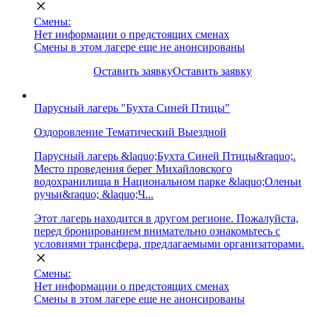
Смены:
Нет информации о предстоящих сменах
Смены в этом лагере еще не анонсированы
Оставить заявку
Оставить заявку
Парусный лагерь "Бухта Синей Птицы"
Оздоровление
Тематический
Выездной
Парусный лагерь &laquo;Бухта Синей Птицы&raquo;.
Место проведения берег Михайловского
водохранилища в Национальном парке &laquo;Оленьи
ручьи&raquo; &laquo;Ч...
Этот лагерь находится в другом регионе. Пожалуйста,
перед бронированием внимательно ознакомьтесь с
условиями трансфера, предлагаемыми организаторами.
Смены:
Нет информации о предстоящих сменах
Смены в этом лагере еще не анонсированы