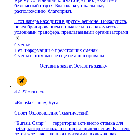
Крыму, сочетающий климатотерапию, развитие и
безопасный отдых. Благодаря уникальному
расположению, благоприят...
Этот лагерь находится в другом регионе. Пожалуйста,
перед бронированием внимательно ознакомьтесь с
условиями трансфера, предлагаемыми организаторами.
Смены:
Нет информации о предстоящих сменах
Смены в этом лагере еще не анонсированы
Оставить заявку
Оставить заявку
4.4
27 отзывов
«Eurasia Camp», Куса
Спорт
Оздоровление
Тематический
“Eurasia Camp” — территория активного отдыха для
ребят, которые обожают спорт и приключения. В лагере
детей ждет насыщенная программа, включающая