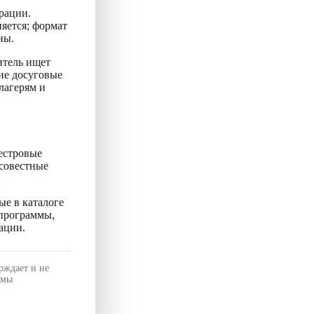
рации.
няется; формат
ны.
итель ищет
ие досуговые
лагерям и
естровые
осовестные
ые в каталоге
 программы,
ации.
рждает и не
ммы