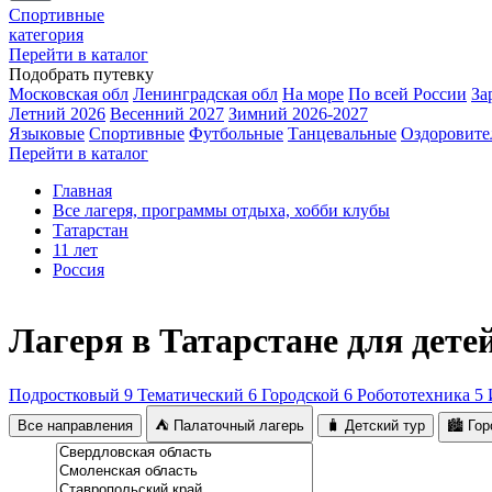
Спортивные
категория
Перейти в каталог
Подобрать путевку
Московская обл
Ленинградская обл
На море
По всей России
За
Летний 2026
Весенний 2027
Зимний 2026-2027
Языковые
Спортивные
Футбольные
Танцевальные
Оздоровите
Перейти в каталог
Главная
Все лагеря, программы отдыха, хобби клубы
Татарстан
11 лет
Россия
Лагеря в Татарстане для детей
Подростковый
9
Тематический
6
Городской
6
Робототехника
5
Все направления
⛺ Палаточный лагерь
🧳 Детский тур
🏙️ Го