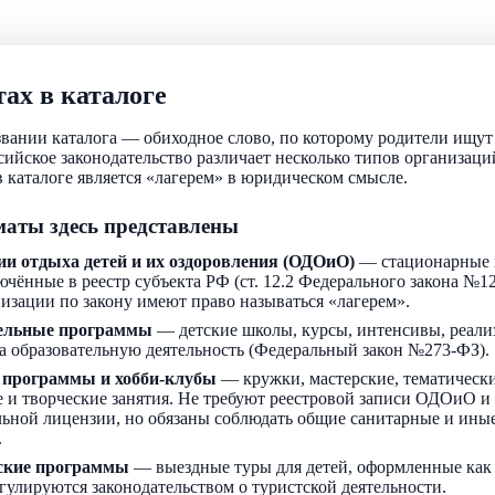
ах в каталоге
звании каталога — обиходное слово, по которому родители ищу
ссийское законодательство различает несколько типов организаци
 каталоге является «лагерем» в юридическом смысле.
аты здесь представлены
ии отдыха детей и их оздоровления (ОДОиО)
— стационарные 
ючённые в реестр субъекта РФ (ст. 12.2 Федерального закона №1
низации по закону имеют право называться «лагерем».
ельные программы
— детские школы, курсы, интенсивы, реали
а образовательную деятельность (Федеральный закон №273-ФЗ).
 программы и хобби-клубы
— кружки, мастерские, тематически
 и творческие занятия. Не требуют реестровой записи ОДОиО и
льной лицензии, но обязаны соблюдать общие санитарные и ин
.
ские программы
— выездные туры для детей, оформленные как
егулируются законодательством о туристской деятельности.