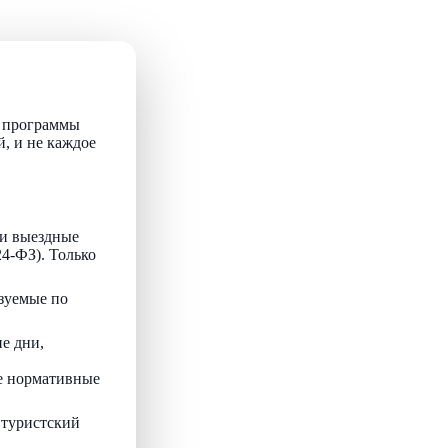
т программы
й, и не каждое
и выездные
24-ФЗ). Только
зуемые по
е дни,
ые нормативные
 туристский