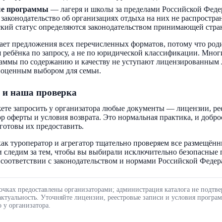
ые программы
— лагеря и школы за пределами Российской Феде
 законодательство об организациях отдыха на них не распростра
кий статус определяются законодательством принимающей стра
ает предложения всех перечисленных форматов, потому что род
 ребёнка по запросу, а не по юридической классификации. Мног
аммы по содержанию и качеству не уступают лицензированным 
ноценным выбором для семьи.
 и наша проверка
ете запросить у организатора любые документы — лицензии, ре
ор оферты и условия возврата. Это нормальная практика, и добр
готовы их предоставить.
ак туроператор и агрегатор тщательно проверяем все размещённ
 следим за тем, чтобы вы выбирали исключительно безопасные
соответствии с законодательством и нормами Российской Федер
очках предоставлены организаторами; администрация каталога не подтве
актуальность. Уточняйте лицензии, реестровые записи и условия програ
 у организатора.