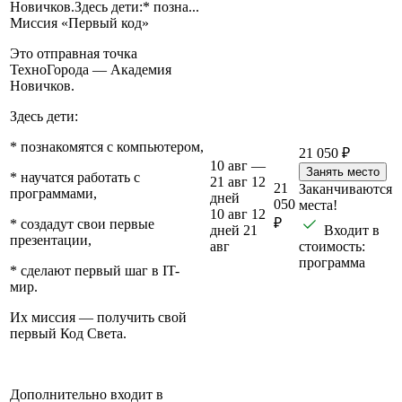
Новичков.Здесь дети:* позна...
Миссия «Первый код»
Это отправная точка
ТехноГорода — Академия
Новичков.
Здесь дети:
* познакомятся с компьютером,
21 050 ₽
10 авг —
Занять место
* научатся работать с
21 авг
12
21
Заканчиваются
программами,
дней
050
места!
10 авг
12
₽
* создадут свои первые
дней
21
Входит в
презентации,
авг
стоимость:
программа
* сделают первый шаг в IT-
мир.
Их миссия — получить свой
первый Код Света.
Дополнительно входит в