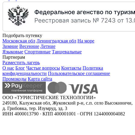
Подобрать путевку
Московская обл
Ленинградская обл
На море
Зимние
Весенние
Летние
Языковые
Спортивные
Танцевальные
Партнерам
Разместить лагерь
О нас
Блог
Частые вопросы
Контакты
Политика
конфиденциальности
Пользовательское соглашение
Промокоды
Карта сайта
ООО «ТУРИСТИЧЕСКИЕ ТЕХНОЛОГИИ»
249180, Калужская обл, Жуковский р-н, с.п. село Высокиничи,
д. Грибовка, тер. Изумруд, зд. 3
ИНН 4000013790 · КПП 400001001 · ОГРН 1244000004082