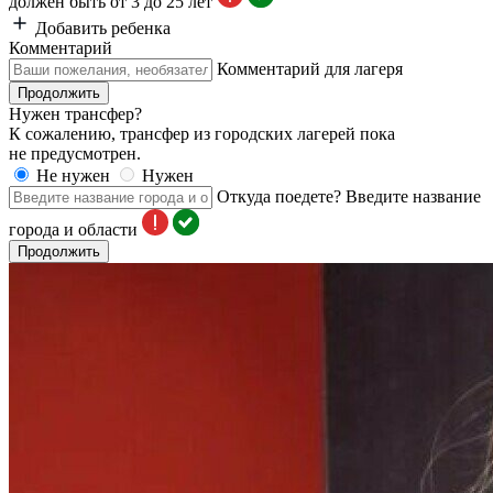
должен быть от 3 до 25 лет
Добавить ребенка
Комментарий
Комментарий для лагеря
Продолжить
Нужен трансфер?
К сожалению, трансфер из городских лагерей пока
не предусмотрен.
Не нужен
Нужен
Откуда поедете?
Введите название
города и области
Продолжить