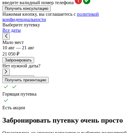
введите валидный номер телефона
Получить консультацию
Нажимая кнопку, вы соглашаетесь с
политикой
конфиденциальности
Выберите путевку
Все даты
Мало мест
10 авг — 21 авг
21 050 ₽
Забронировать
Нет
нужной
даты?
Забронировать
Получить презентацию
Горящая путевка
Есть акции
Забронировать путевку очень просто
Ознакомьтесь со списком вариантов и выберите подходящий