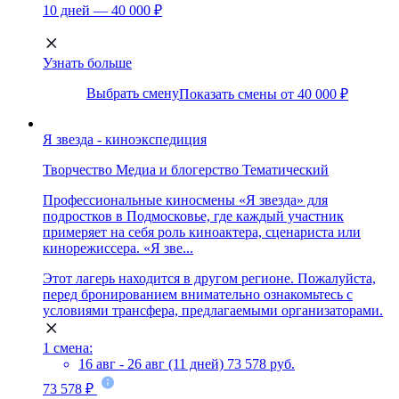
10 дней — 40 000 ₽
Узнать больше
Выбрать смену
Показать смены от 40 000 ₽
Я звезда - киноэкспедиция
Творчество
Медиа и блогерство
Тематический
Профессиональные киносмены «Я звезда» для
подростков в Подмосковье, где каждый участник
примеряет на себя роль киноактера, сценариста или
кинорежиссера. «Я зве...
Этот лагерь находится в другом регионе. Пожалуйста,
перед бронированием внимательно ознакомьтесь с
условиями трансфера, предлагаемыми организаторами.
1 смена:
16 авг - 26 авг (11 дней)
73 578 руб.
73 578 ₽