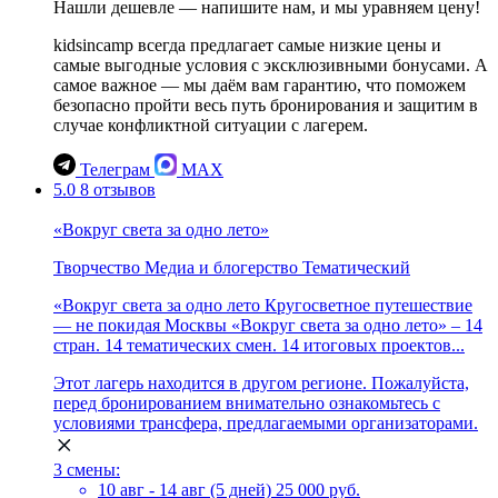
Нашли дешевле — напишите нам, и мы уравняем цену!
kidsincamp всегда предлагает самые низкие цены и
самые выгодные условия с эксклюзивными бонусами. А
самое важное — мы даём вам гарантию, что поможем
безопасно пройти весь путь бронирования и защитим в
случае конфликтной ситуации с лагерем.
Телеграм
MAX
5.0
8 отзывов
«Вокруг света за одно лето»
Творчество
Медиа и блогерство
Тематический
«Вокруг света за одно лето Кругосветное путешествие
— не покидая Москвы «Вокруг света за одно лето» – 14
стран. 14 тематических смен. 14 итоговых проектов...
Этот лагерь находится в другом регионе. Пожалуйста,
перед бронированием внимательно ознакомьтесь с
условиями трансфера, предлагаемыми организаторами.
3 смены:
10 авг - 14 авг (5 дней)
25 000 руб.