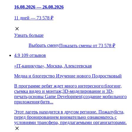
16.08.2026 — 26.08.2026
11 дней — 73 578 ₽
Узнать больше
Выбрать смену
Показать смены от 73 578 ₽
4.9
109 отзывов
«IT-каникулы», Москва, Алексеевская
Медиа и блогерство
Изучение нового
Подростковый
В программе ребят ждет много интересного:блогинг,
съемка видео и монтаж;3D-моделирование и 3D-
печать;основы Game Development;создание мобильного
приложения;битв...
Этот лагерь находится в другом регионе. Пожалуйста,
перед бронированием внимательно ознакомьтесь с
условиями трансфера, предлагаемыми организаторами.