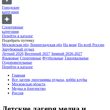
Городские
категория
Спортивные
категория
Перейти в каталог
Подобрать путевку
Московская обл
Ленинградская обл
На море
По всей России
Зарубежный отдых
Летний 2026
Весенний 2027
Зимний 2026-2027
Языковые
Спортивные
Футбольные
Танцевальные
Оздоровительные
Перейти в каталог
Главная
Все лагеря, программы отдыха, хобби клубы
Московская область
Медиа и блогерство
Россия
Детские лагеря медиа и