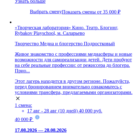
Узнать больше
Выбрать смену
Показать смены от 35 000 ₽
«Творческая лаборатория» Кино. Театр. Блогинг,
Rybakov Playschool, м. Саларьево
Творчество
Медиа и блогерство
Подростковый
Живое знакомство с профессиями медиасферы и новые
возможности для самореализации детей. Дети пробуют
на себе реальные профессии: от режиссера до блогера.
Прио...
Этот лагерь находится в другом регионе. Пожалуйста,
перед бронированием внимательно ознакомьтесь с
условиями трансфера, предлагаемыми организаторами.
1 смена:
17 авг - 28 авг (10 дней)
40 000 руб.
40 000 ₽
17.08.2026 — 28.08.2026