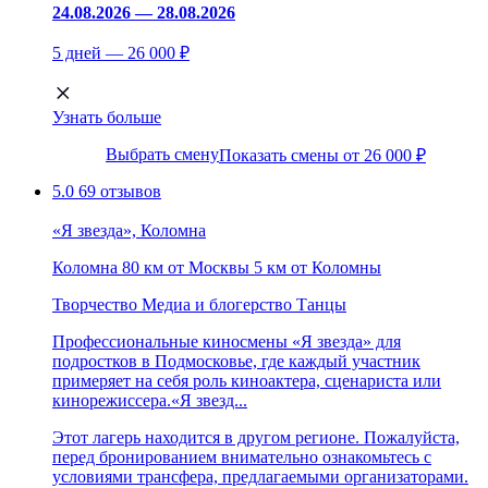
24.08.2026 — 28.08.2026
5 дней — 26 000 ₽
Узнать больше
Выбрать смену
Показать смены от 26 000 ₽
5.0
69 отзывов
«Я звезда», Коломна
Коломна
80 км от Москвы
5 км от Коломны
Творчество
Медиа и блогерство
Танцы
Профессиональные киносмены «Я звезда» для
подростков в Подмосковье, где каждый участник
примеряет на себя роль киноактера, сценариста или
кинорежиссера.«Я звезд...
Этот лагерь находится в другом регионе. Пожалуйста,
перед бронированием внимательно ознакомьтесь с
условиями трансфера, предлагаемыми организаторами.