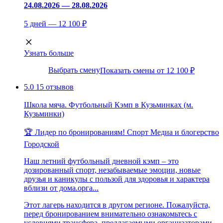
24.08.2026 — 28.08.2026
5 дней — 12 100 ₽
Узнать больше
Выбрать смену
Показать смены от 12 100 ₽
5.0
15 отзывов
Школа мяча. Футбольный Кэмп в Кузьминках (м.
Кузьминки)
🏆 Лидер по бронированиям!
Спорт
Медиа и блогерство
Городской
Наш летний футбольный дневной кэмп – это
дозированный спорт, незабываемые эмоции, новые
друзья и каникулы с пользой для здоровья и характера
вблизи от дома.орга...
Этот лагерь находится в другом регионе. Пожалуйста,
перед бронированием внимательно ознакомьтесь с
условиями трансфера, предлагаемыми организаторами.