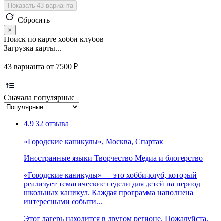
Показать 43 варианта
Сбросить
×
Поиск по карте хобби клубов
Загрузка карты...
43 варианта от 7500 ₽
Сначала популярные
4.9
32 отзыва
«Городские каникулы», Москва, Спартак
Иностранные языки
Творчество
Медиа и блогерство
«Городские каникулы» — это хобби-клуб, который
реализует тематические недели для детей на период
школьных каникул. Каждая программа наполнена
интересными событи...
Этот лагерь находится в другом регионе. Пожалуйста,