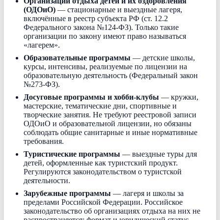
Организации отдыха детей и их оздоровления
(ОДОиО)
— стационарные и выездные лагеря,
включённые в реестр субъекта РФ (ст. 12.2
Федерального закона №124-ФЗ). Только такие
организации по закону имеют право называться
«лагерем».
Образовательные программы
— детские школы,
курсы, интенсивы, реализуемые по лицензии на
образовательную деятельность (Федеральный закон
№273-ФЗ).
Досуговые программы и хобби-клубы
— кружки,
мастерские, тематические дни, спортивные и
творческие занятия. Не требуют реестровой записи
ОДОиО и образовательной лицензии, но обязаны
соблюдать общие санитарные и иные нормативные
требования.
Туристические программы
— выездные туры для
детей, оформленные как туристский продукт.
Регулируются законодательством о туристской
деятельности.
Зарубежные программы
— лагеря и школы за
пределами Российской Федерации. Российское
законодательство об организациях отдыха на них не
распространяется; формат и юридический статус