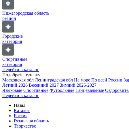
Нижегородская область
регион
Городские
категория
Спортивные
категория
Перейти в каталог
Подобрать путевку
Московская обл
Ленинградская обл
На море
По всей России
За
Летний 2026
Весенний 2027
Зимний 2026-2027
Языковые
Спортивные
Футбольные
Танцевальные
Оздоровите
Перейти в каталог
Назад
|
Каталог
Россия
Рязанская область
Творчество