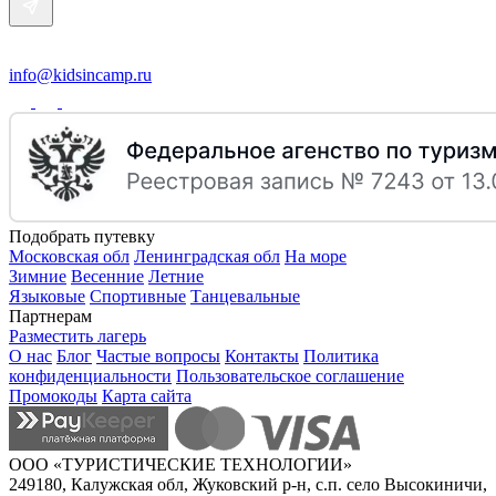
info@kidsincamp.ru
Подобрать путевку
Московская обл
Ленинградская обл
На море
Зимние
Весенние
Летние
Языковые
Спортивные
Танцевальные
Партнерам
Разместить лагерь
О нас
Блог
Частые вопросы
Контакты
Политика
конфиденциальности
Пользовательское соглашение
Промокоды
Карта сайта
ООО «ТУРИСТИЧЕСКИЕ ТЕХНОЛОГИИ»
249180, Калужская обл, Жуковский р-н, с.п. село Высокиничи,