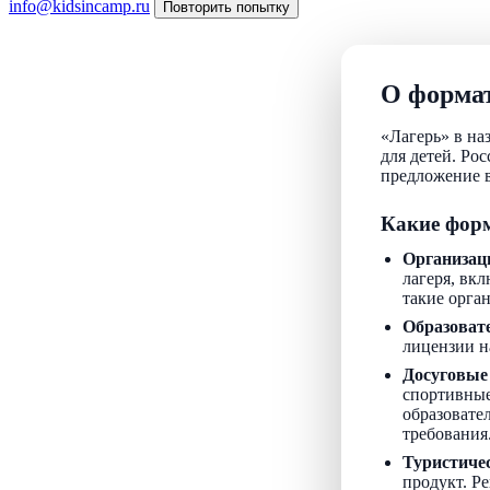
info@kidsincamp.ru
Повторить попытку
О формат
«Лагерь» в на
для детей. Ро
предложение в
Какие форм
Организац
лагеря, вкл
такие орга
Образоват
лицензии н
Досуговые
спортивные
образовате
требования
Туристиче
продукт. Р