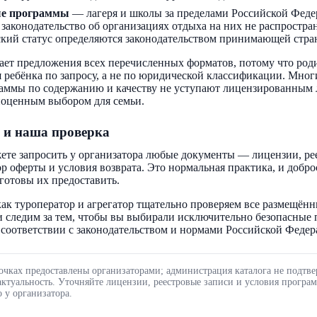
ые программы
— лагеря и школы за пределами Российской Феде
 законодательство об организациях отдыха на них не распростра
кий статус определяются законодательством принимающей стра
ает предложения всех перечисленных форматов, потому что род
 ребёнка по запросу, а не по юридической классификации. Мног
аммы по содержанию и качеству не уступают лицензированным 
ноценным выбором для семьи.
 и наша проверка
ете запросить у организатора любые документы — лицензии, ре
ор оферты и условия возврата. Это нормальная практика, и добр
готовы их предоставить.
ак туроператор и агрегатор тщательно проверяем все размещённ
 следим за тем, чтобы вы выбирали исключительно безопасные
соответствии с законодательством и нормами Российской Федер
очках предоставлены организаторами; администрация каталога не подтве
актуальность. Уточняйте лицензии, реестровые записи и условия програ
 у организатора.