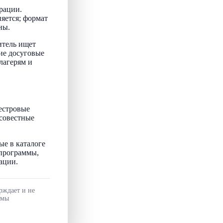
рации.
няется; формат
ны.
итель ищет
ие досуговые
лагерям и
естровые
осовестные
ые в каталоге
 программы,
ации.
рждает и не
ммы