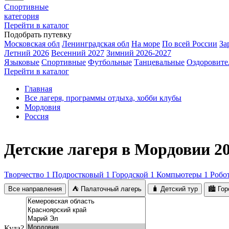
Спортивные
категория
Перейти в каталог
Подобрать путевку
Московская обл
Ленинградская обл
На море
По всей России
За
Летний 2026
Весенний 2027
Зимний 2026-2027
Языковые
Спортивные
Футбольные
Танцевальные
Оздоровите
Перейти в каталог
Главная
Все лагеря, программы отдыха, хобби клубы
Мордовия
Россия
Детские лагеря в Мордовии 2
Творчество
1
Подростковый
1
Городской
1
Компьютеры
1
Робо
Все направления
⛺ Палаточный лагерь
🧳 Детский тур
🏙️ Го
Куда?