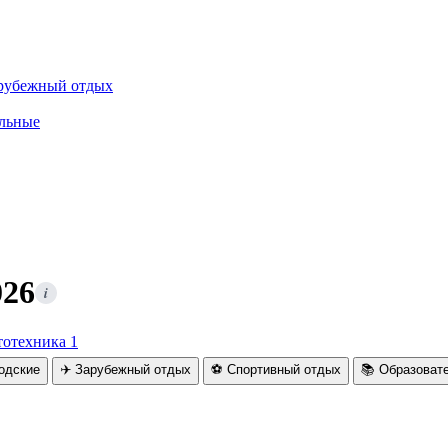
рубежный отдых
льные
026
i
тотехника
1
родские
✈️ Зарубежный отдых
⚽ Спортивный отдых
📚 Образоват