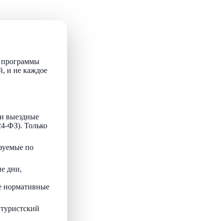
т программы
й, и не каждое
и выездные
24-ФЗ). Только
зуемые по
е дни,
ые нормативные
 туристский