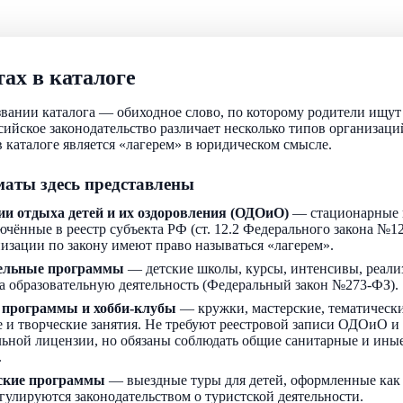
ах в каталоге
звании каталога — обиходное слово, по которому родители ищу
ссийское законодательство различает несколько типов организаци
 каталоге является «лагерем» в юридическом смысле.
аты здесь представлены
ии отдыха детей и их оздоровления (ОДОиО)
— стационарные 
ючённые в реестр субъекта РФ (ст. 12.2 Федерального закона №1
низации по закону имеют право называться «лагерем».
ельные программы
— детские школы, курсы, интенсивы, реали
а образовательную деятельность (Федеральный закон №273-ФЗ).
 программы и хобби-клубы
— кружки, мастерские, тематически
 и творческие занятия. Не требуют реестровой записи ОДОиО и
льной лицензии, но обязаны соблюдать общие санитарные и ин
.
ские программы
— выездные туры для детей, оформленные как
егулируются законодательством о туристской деятельности.