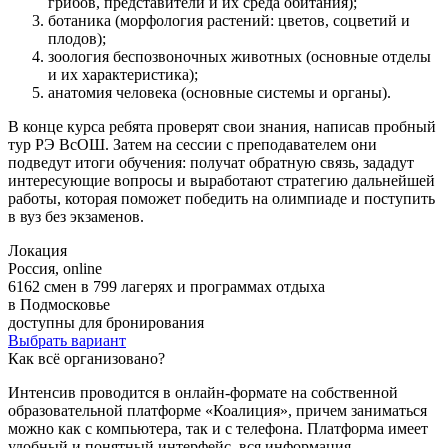
грибов, представители и их среда обитания);
ботаника (морфология растений: цветов, соцветий и
плодов);
зоология беспозвоночных животных (основные отделы
и их характеристика);
анатомия человека (основные системы и органы).
В конце курса ребята проверят свои знания, написав пробный
тур РЭ ВсОШ. Затем на сессии с преподавателем они
подведут итоги обучения: получат обратную связь, зададут
интересующие вопросы и выработают стратегию дальнейшей
работы, которая поможет победить на олимпиаде и поступить
в вуз без экзаменов.
Локация
Россия, online
6162 смен в 799 лагерях и программах отдыха
в Подмосковье
доступны для бронирования
Выбрать вариант
Как всё организовано?
Интенсив проводится в онлайн-формате на собственной
образовательной платформе «Коалиция», причем заниматься
можно как с компьютера, так и с телефона. Платформа имеет
удобный и понятный интерфейс, вся информация