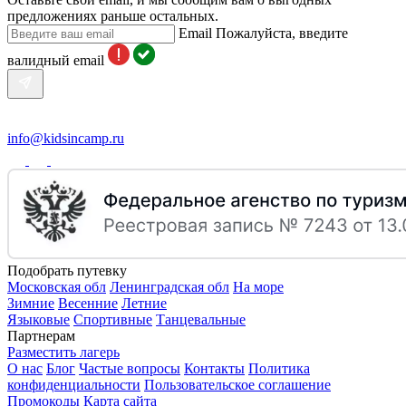
предложениях раньше остальных.
Email
Пожалуйста, введите
валидный email
info@kidsincamp.ru
Подобрать путевку
Московская обл
Ленинградская обл
На море
Зимние
Весенние
Летние
Языковые
Спортивные
Танцевальные
Партнерам
Разместить лагерь
О нас
Блог
Частые вопросы
Контакты
Политика
конфиденциальности
Пользовательское соглашение
Промокоды
Карта сайта