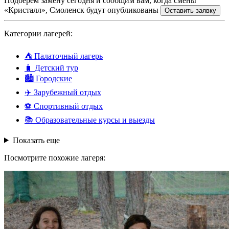
Подберем замену сегодня и сообщим вам, когда смены
«Кристалл», Смоленск будут опубликованы
Оставить заявку
Категории лагерей:
⛺
Палаточный лагерь
🧳
Детский тур
🏙️
Городские
✈️
Зарубежный отдых
⚽
Спортивный отдых
📚
Образовательные курсы и выезды
Показать еще
Посмотрите похожие лагеря: