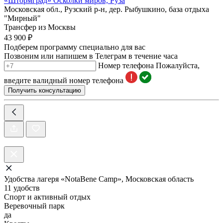
«Штормград» Осколки миров, Руза
Московская обл., Рузский р-н, дер. Рыбушкино, база отдыха
"Мирный"
Трансфер из Москвы
43 900 ₽
Подберем программу специально для вас
Позвоним или напишем в Телеграм в течение часа
Номер телефона
Пожалуйста,
введите валидный номер телефона
Получить консультацию
Удобства лагеря «NotaBene Camp», Московская область
11 удобств
Спорт и активный отдых
Веревочный парк
да