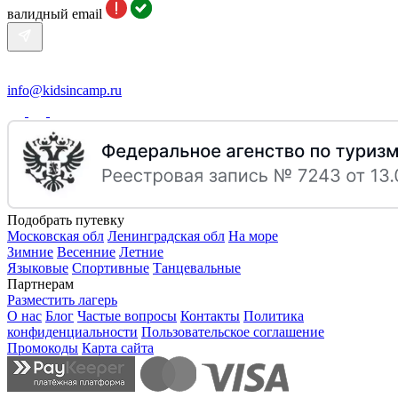
валидный email
info@kidsincamp.ru
Подобрать путевку
Московская обл
Ленинградская обл
На море
Зимние
Весенние
Летние
Языковые
Спортивные
Танцевальные
Партнерам
Разместить лагерь
О нас
Блог
Частые вопросы
Контакты
Политика
конфиденциальности
Пользовательское соглашение
Промокоды
Карта сайта