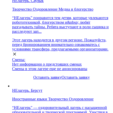
НЕлагерь. Саулык
Творчество
Оздоровление
Медиа и блогерство
“НЕлагерь” понравится тем детям, которые увлекаются
робототехникой, блогерством и&nbsp; любят
разгадывать тайны. Ребята выступают в роли сыщика и
расследуют зап...
Этот лагерь находится в другом регионе. Пожалуйста,
перед бронированием внимательно ознакомьтесь с
условиями трансфера, предлагаемыми организаторами.
Смены:
Нет информации о предстоящих сменах
Смены в этом лагере еще не анонсированы
Оставить заявку
Оставить заявку
НЕлагерь. Берсут
Иностранные языки
Творчество
Оздоровление
“НЕлагерь” — оздоровительный лагерь с насыщенной
образовательной и творческой программой. Участвуя в