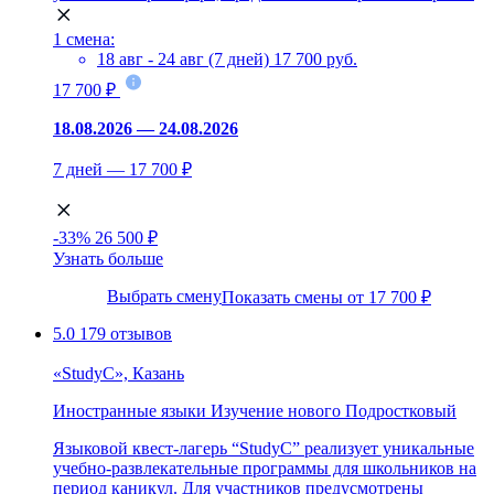
1 смена:
18 авг - 24 авг (7 дней)
17 700 руб.
17 700 ₽
18.08.2026 — 24.08.2026
7 дней — 17 700 ₽
-33%
26 500 ₽
Узнать больше
Выбрать смену
Показать смены от 17 700 ₽
5.0
179 отзывов
«StudyC», Казань
Иностранные языки
Изучение нового
Подростковый
Языковой квест-лагерь “StudyC” реализует уникальные
учебно-развлекательные программы для школьников на
период каникул. Для участников предусмотрены