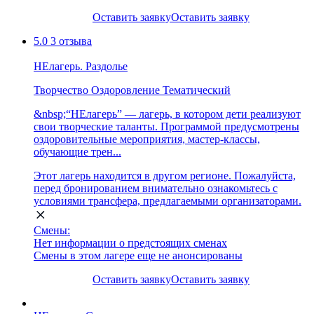
Оставить заявку
Оставить заявку
5.0
3 отзыва
НЕлагерь. Раздолье
Творчество
Оздоровление
Тематический
&nbsp;“НЕлагерь” — лагерь, в котором дети реализуют
свои творческие таланты. Программой предусмотрены
оздоровительные мероприятия, мастер-классы,
обучающие трен...
Этот лагерь находится в другом регионе. Пожалуйста,
перед бронированием внимательно ознакомьтесь с
условиями трансфера, предлагаемыми организаторами.
Смены:
Нет информации о предстоящих сменах
Смены в этом лагере еще не анонсированы
Оставить заявку
Оставить заявку