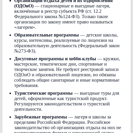
Организации отдыха детей и их оздоровления
(ОДОиО)
— стационарные и выездные лагеря,
включённые в реестр субъекта РФ (ст. 12.2
Федерального закона №124-ФЗ). Только такие
организации по закону имеют право называться
«лагерем».
Образовательные программы
— детские школы,
курсы, интенсивы, реализуемые по лицензии на
образовательную деятельность (Федеральный закон
№273-ФЗ).
Досуговые программы и хобби-клубы
— кружки,
мастерские, тематические дни, спортивные и
творческие занятия. Не требуют реестровой записи
ОДОиО и образовательной лицензии, но обязаны
соблюдать общие санитарные и иные нормативные
требования.
Туристические программы
— выездные туры для
детей, оформленные как туристский продукт.
Регулируются законодательством о туристской
деятельности.
Зарубежные программы
— лагеря и школы за
пределами Российской Федерации. Российское
законодательство об организациях отдыха на них не
распространяется; формат и юридический статус