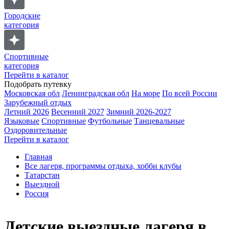
Городские
категория
Спортивные
категория
Перейти в каталог
Подобрать путевку
Московская обл
Ленинградская обл
На море
По всей России
Зарубежный отдых
Летний 2026
Весенний 2027
Зимний 2026-2027
Языковые
Спортивные
Футбольные
Танцевальные
Оздоровительные
Перейти в каталог
Главная
Все лагеря, программы отдыха, хобби клубы
Татарстан
Выездной
Россия
Детские выездные лагеря в