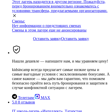
Этот лагерь находится в другом регионе. Пожалуйста,
перед бронированием внимательно ознакомьтесь с
условиями трансфера, предлагаемыми организаторами.
Смены:
Нет информации о предстоящих сменах
Смены в этом лагере еще не анонсированы
Оставить заявку
Оставить заявку
Нашли дешевле — напишите нам, и мы уравняем цену!
kidsincamp всегда предлагает самые низкие цены и
самые выгодные условия с эксклюзивными бонусами. А
самое важное — мы даём вам гарантию, что поможем
безопасно пройти весь путь бронирования и защитим в
случае конфликтной ситуации с лагерем.
Телеграм
MAX
5.0
8 отзывов
IT школа-лагерь «Интеллект», Татарстан