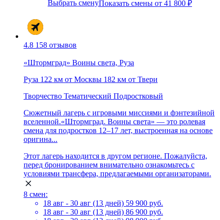
Выбрать смену
Показать смены от 41 800 ₽
4.8
158 отзывов
«Штормград» Воины света, Руза
Руза
122 км от Москвы
182 км от Твери
Творчество
Тематический
Подростковый
Сюжетный лагерь с игровыми миссиями и фэнтезийной
вселенной.«Штормград. Воины света» — это ролевая
смена для подростков 12–17 лет, выстроенная на основе
оригина...
Этот лагерь находится в другом регионе. Пожалуйста,
перед бронированием внимательно ознакомьтесь с
условиями трансфера, предлагаемыми организаторами.
8 смен:
18 авг - 30 авг (13 дней)
59 900 руб.
18 авг - 30 авг (13 дней)
86 900 руб.