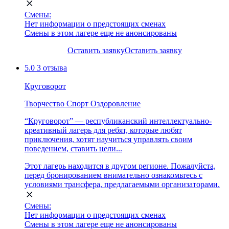
Смены:
Нет информации о предстоящих сменах
Смены в этом лагере еще не анонсированы
Оставить заявку
Оставить заявку
5.0
3 отзыва
Круговорот
Творчество
Спорт
Оздоровление
“Круговорот” — республиканский интеллектуально-
креативный лагерь для ребят, которые любят
приключения, хотят научиться управлять своим
поведением, ставить цели...
Этот лагерь находится в другом регионе. Пожалуйста,
перед бронированием внимательно ознакомьтесь с
условиями трансфера, предлагаемыми организаторами.
Смены:
Нет информации о предстоящих сменах
Смены в этом лагере еще не анонсированы