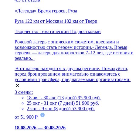
«Легенда» Время героев, Руза
Руза
122 км от Москвы
182 км от Твери
Творчество
Тематический
Подростковый
Ролевой лагерь с эпическим сюжетом, квестами и
возможностью стать героем истории.«Легенда. Время
героев» — лагерь для подростков 7–12 лет, где история и
реально...
Этот лагерь находится в другом регионе. Пожалуйста,
перед бронированием внимательно ознакомьтесь с
условиями трансфера, предлагаемыми организаторами.
3 смены:
18 авг - 30 авг (13 дней)
95 900 руб.
25 окт - 31 окт (7 дней)
51 900 руб.
2 янв - 9 янв (8 дней)
53 900 руб.
от 51 900 ₽
18.08.2026 — 30.08.2026