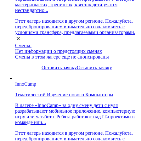
мастер-классах, тренингах, квестах дети учатся
нестандартно...
Этот лагерь находится в другом регионе. Пожалуйста,
перед бронированием внимательно ознакомьтесь с
условиями трансфера, предлагаемыми организаторами.
Смены:
Нет информации о предстоящих сменах
Смены в этом лагере еще не анонсированы
Оставить заявку
Оставить заявку
InnoCamp
Тематический
Изучение нового
Компьютеры
В лагере «InnoCamp» за одну смену дети с нуля
разрабатывают мобильное приложение, компьютерную
игру или чат-бота. Ребята работают над IT-проектами в
команде или...
Этот лагерь находится в другом регионе. Пожалуйста,
перед бронированием внимательно ознакомьтесь с