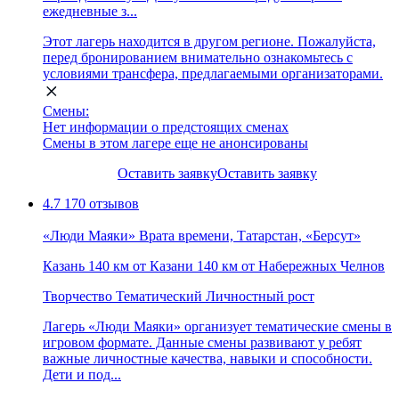
ежедневные з...
Этот лагерь находится в другом регионе. Пожалуйста,
перед бронированием внимательно ознакомьтесь с
условиями трансфера, предлагаемыми организаторами.
Смены:
Нет информации о предстоящих сменах
Смены в этом лагере еще не анонсированы
Оставить заявку
Оставить заявку
4.7
170 отзывов
«Люди Маяки» Врата времени, Татарстан, «Берсут»
Казань
140 км от Казани
140 км от Набережных Челнов
Творчество
Тематический
Личностный рост
Лагерь «Люди Маяки» организует тематические смены в
игровом формате. Данные смены развивают у ребят
важные личностные качества, навыки и способности.
Дети и под...