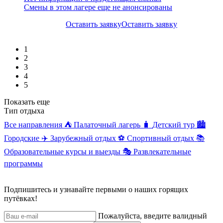
Смены в этом лагере еще не анонсированы
Оставить заявку
Оставить заявку
1
2
3
4
5
Показать еще
Тип отдыха
Все направления
⛺
Палаточный лагерь
🧳
Детский тур
🏙️
Городские
✈️
Зарубежный отдых
⚽
Спортивный отдых
📚
Образовательные курсы и выезды
🎭
Развлекательные
программы
Подпишитесь и узнавайте первыми о наших горящих
путёвках!
Пожалуйста, введите валидный