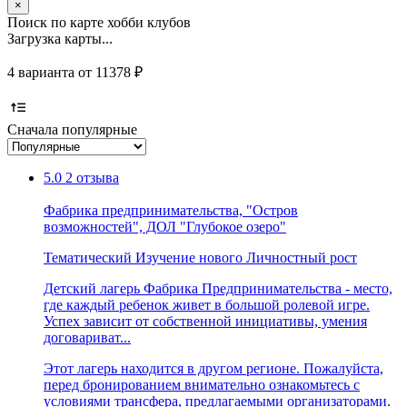
×
Поиск по карте хобби клубов
Загрузка карты...
4 варианта от 11378 ₽
Сначала популярные
5.0
2 отзыва
Фабрика предпринимательства, "Остров
возможностей", ДОЛ "Глубокое озеро"
Тематический
Изучение нового
Личностный рост
Детский лагерь Фабрика Предпринимательства - место,
где каждый ребенок живет в большой ролевой игре.
Успех зависит от собственной инициативы, умения
договариват...
Этот лагерь находится в другом регионе. Пожалуйста,
перед бронированием внимательно ознакомьтесь с
условиями трансфера, предлагаемыми организаторами.