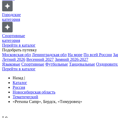
Городские
категория
Спортивные
категория
Перейти в каталог
Подобрать путевку
Московская обл
Ленинградская обл
На море
По всей России
За
Летний 2026
Весенний 2027
Зимний 2026-2027
Языковые
Спортивные
Футбольные
Танцевальные
Оздоровите
Перейти в каталог
Назад
|
Каталог
Россия
Новосибирская область
Тематический
«Persona Camp», Бердск, «Тимуровец»
5.0