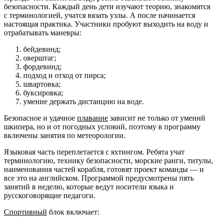
безопасности. Каждый день дети изучают теорию, знакомятся
с терминологией, учатся вязать узлы. А после начинается
настоящая практика. Участники пробуют выходить на воду и
отрабатывать маневры:
бейдевинд;
оверштаг;
фордевинд;
подход и отход от пирса;
швартовка;
буксировка;
умение держать дистанцию на воде.
Безопасное и удачное
плавание
зависит не только от умений
шкипера, но и от погодных условий, поэтому в программу
включены занятия по метеорологии.
Языковая часть переплетается с яхтингом. Ребята учат
терминологию, технику безопасности, морские ранги, титулы,
наименования частей корабля, готовят проект команды — и
все это на английском. Программой предусмотрены пять
занятий в неделю, которые ведут носители языка и
русскоговорящие педагоги.
Спортивный
блок включает: