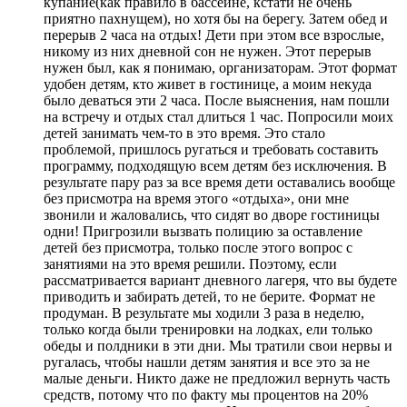
купание(как правило в бассейне, кстати не очень
приятно пахнущем), но хотя бы на берегу. Затем обед и
перерыв 2 часа на отдых! Дети при этом все взрослые,
никому из них дневной сон не нужен. Этот перерыв
нужен был, как я понимаю,
организаторам
. Этот формат
удобен детям, кто живет в гостинице, а моим некуда
было деваться эти 2 часа. После выяснения, нам пошли
на встречу и отдых стал длиться 1 час. Попросили моих
детей занимать чем-то в это время. Это стало
проблемой, пришлось ругаться и требовать составить
программу, подходящую всем детям без исключения. В
результате пару раз за все время дети оставались вообще
без присмотра на время этого «отдыха», они мне
звонили и жаловались, что сидят во дворе гостиницы
одни! Пригрозили вызвать полицию за оставление
детей без присмотра, только после этого вопрос с
занятиями на это время решили. Поэтому, если
рассматривается вариант дневного лагеря, что вы будете
приводить и забирать детей, то не берите. Формат не
продуман. В результате мы ходили 3 раза в неделю,
только когда были тренировки на лодках, ели только
обеды и полдники в эти дни. Мы тратили свои нервы и
ругалась, чтобы нашли детям занятия и все это за не
малые деньги. Никто даже не предложил вернуть часть
средств, потому что по факту мы процентов на 20%