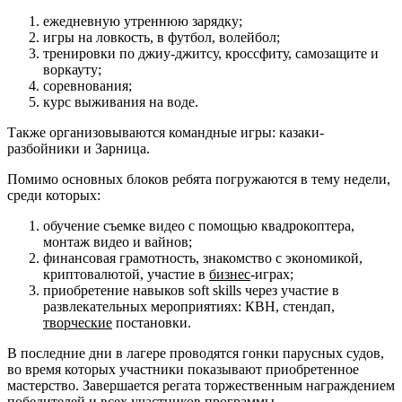
ежедневную утреннюю зарядку;
игры на ловкость, в футбол, волейбол;
тренировки по джиу-джитсу, кроссфиту, самозащите и
воркауту;
соревнования;
курс выживания на воде.
Также организовываются командные игры: казаки-
разбойники и Зарница.
Помимо основных блоков ребята погружаются в тему недели,
среди которых:
обучение съемке видео с помощью квадрокоптера,
монтаж видео и вайнов;
финансовая грамотность, знакомство с экономикой,
криптовалютой, участие в
бизнес
-играх;
приобретение навыков soft skills через участие в
развлекательных мероприятиях: КВН, стендап,
творческие
постановки.
В последние дни в лагере проводятся гонки парусных судов,
во время которых участники показывают приобретенное
мастерство. Завершается регата торжественным награждением
победителей и всех участников программы.