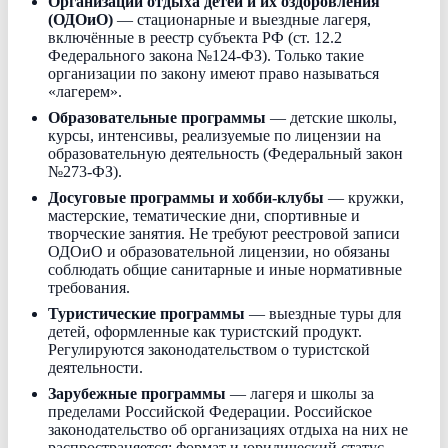
Организации отдыха детей и их оздоровления
(ОДОиО)
— стационарные и выездные лагеря,
включённые в реестр субъекта РФ (ст. 12.2
Федерального закона №124-ФЗ). Только такие
организации по закону имеют право называться
«лагерем».
Образовательные программы
— детские школы,
курсы, интенсивы, реализуемые по лицензии на
образовательную деятельность (Федеральный закон
№273-ФЗ).
Досуговые программы и хобби-клубы
— кружки,
мастерские, тематические дни, спортивные и
творческие занятия. Не требуют реестровой записи
ОДОиО и образовательной лицензии, но обязаны
соблюдать общие санитарные и иные нормативные
требования.
Туристические программы
— выездные туры для
детей, оформленные как туристский продукт.
Регулируются законодательством о туристской
деятельности.
Зарубежные программы
— лагеря и школы за
пределами Российской Федерации. Российское
законодательство об организациях отдыха на них не
распространяется; формат и юридический статус