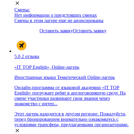
Смены:
Нет информации о предстоящих сменах
Смены в этом лагере еще не анонсированы
Оставить заявку
Оставить заявку
5.0
2 отзыва
«IT TOP English», Online-лагерь
Иностранные языки
Тематический
Online-лагерь
Онлайн-программа от языковой академии «IT TOP
English» погружает ребят в англоговорящую среду. На
смене участники развивают свои знания через
знакомство с интер...
Этот лагерь находится в другом регионе. Пожалуйста,
перед бронированием внимательно ознакомьтесь с
условиями трансфера, предлагаемыми организаторами.