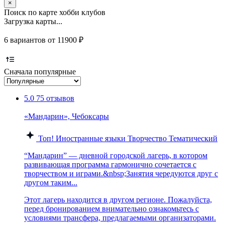
×
Поиск по карте хобби клубов
Загрузка карты...
6 вариантов от 11900 ₽
Сначала популярные
5.0
75 отзывов
«Мандарин», Чебоксары
Топ!
Иностранные языки
Творчество
Тематический
“Мандарин” — дневной городской лагерь, в котором
развивающая программа гармонично сочетается с
творчеством и играми.&nbsp;Занятия чередуются друг с
другом таким...
Этот лагерь находится в другом регионе. Пожалуйста,
перед бронированием внимательно ознакомьтесь с
условиями трансфера, предлагаемыми организаторами.