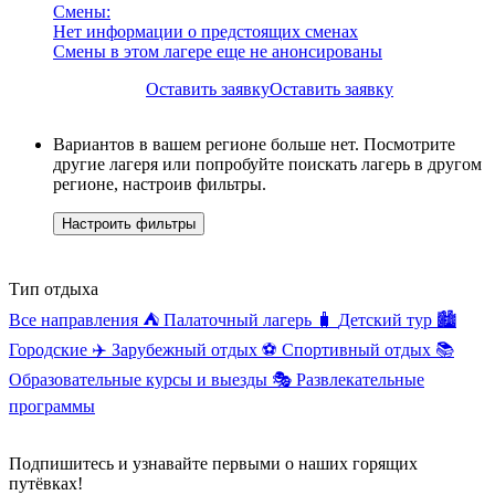
Смены:
Нет информации о предстоящих сменах
Смены в этом лагере еще не анонсированы
Оставить заявку
Оставить заявку
Вариантов в вашем регионе больше нет. Посмотрите
другие лагеря или попробуйте поискать лагерь в другом
регионе, настроив фильтры.
Настроить фильтры
Тип отдыха
Все направления
⛺
Палаточный лагерь
🧳
Детский тур
🏙️
Городские
✈️
Зарубежный отдых
⚽
Спортивный отдых
📚
Образовательные курсы и выезды
🎭
Развлекательные
программы
Подпишитесь и узнавайте первыми о наших горящих
путёвках!