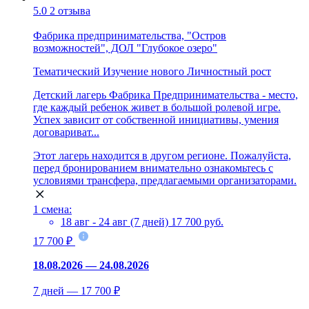
5.0
2 отзыва
Фабрика предпринимательства, "Остров
возможностей", ДОЛ "Глубокое озеро"
Тематический
Изучение нового
Личностный рост
Детский лагерь Фабрика Предпринимательства - место,
где каждый ребенок живет в большой ролевой игре.
Успех зависит от собственной инициативы, умения
договариват...
Этот лагерь находится в другом регионе. Пожалуйста,
перед бронированием внимательно ознакомьтесь с
условиями трансфера, предлагаемыми организаторами.
1 смена:
18 авг - 24 авг (7 дней)
17 700 руб.
17 700 ₽
18.08.2026 — 24.08.2026
7 дней — 17 700 ₽