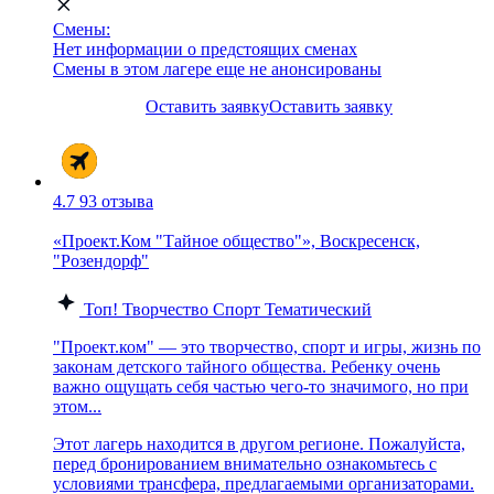
Смены:
Нет информации о предстоящих сменах
Смены в этом лагере еще не анонсированы
Оставить заявку
Оставить заявку
4.7
93 отзыва
«Проект.Ком "Тайное общество"», Воскресенск,
"Розендорф"
Топ!
Творчество
Спорт
Тематический
"Проект.ком" — это творчество, спорт и игры, жизнь по
законам детского тайного общества. Ребенку очень
важно ощущать себя частью чего-то значимого, но при
этом...
Этот лагерь находится в другом регионе. Пожалуйста,
перед бронированием внимательно ознакомьтесь с
условиями трансфера, предлагаемыми организаторами.