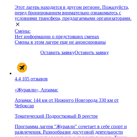
Этот лагерь находится в другом регионе. Пожалуйста,
перед бронированием внимательно ознакомьтесь с
условиями трансфера, предлагаемыми организаторами.
Смены:
Нет информации о предстоящих сменах
Смены в этом лагере еще не анонсированы
Оставить заявку
Оставить заявку
4.4
105 отзывов
«Журавли», Арзамас
Арзамас
144 км от Нижнего Новгорода
330 км от
Чебоксар
Тематический
Подростковый
В реестре
Программа лагеря "Журавли" сочетает в себе спорт и
развлечения. Разнообразие досуговой деятельности