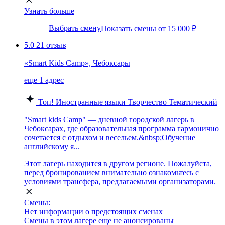
Узнать больше
Выбрать смену
Показать смены от 15 000 ₽
5.0
21 отзыв
«Smart Kids Camp», Чебоксары
еще 1 адрес
Топ!
Иностранные языки
Творчество
Тематический
"Smart kids Camp" — дневной городской лагерь в
Чебоксарах, где образовательная программа гармонично
сочетается с отдыхом и весельем.&nbsp;Обучение
английскому я...
Этот лагерь находится в другом регионе. Пожалуйста,
перед бронированием внимательно ознакомьтесь с
условиями трансфера, предлагаемыми организаторами.
Смены:
Нет информации о предстоящих сменах
Смены в этом лагере еще не анонсированы