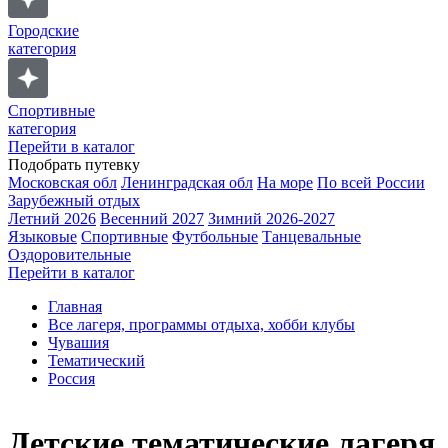
Городские
категория
Спортивные
категория
Перейти в каталог
Подобрать путевку
Московская обл
Ленинградская обл
На море
По всей России
Зарубежный отдых
Летний 2026
Весенний 2027
Зимний 2026-2027
Языковые
Спортивные
Футбольные
Танцевальные
Оздоровительные
Перейти в каталог
Главная
Все лагеря, программы отдыха, хобби клубы
Чувашия
Тематический
Россия
Детские тематические лагеря