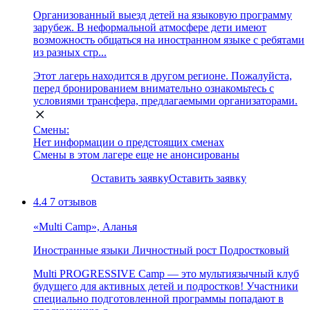
Организованный выезд детей на языковую программу
зарубеж. В неформальной атмосфере дети имеют
возможность общаться на иностранном языке с ребятами
из разных стр...
Этот лагерь находится в другом регионе. Пожалуйста,
перед бронированием внимательно ознакомьтесь с
условиями трансфера, предлагаемыми организаторами.
Смены:
Нет информации о предстоящих сменах
Смены в этом лагере еще не анонсированы
Оставить заявку
Оставить заявку
4.4
7 отзывов
«Multi Camp», Аланья
Иностранные языки
Личностный рост
Подростковый
Multi PROGRESSIVE Camp — это мультиязычный клуб
будущего для активных детей и подростков! Участники
специально подготовленной программы попадают в