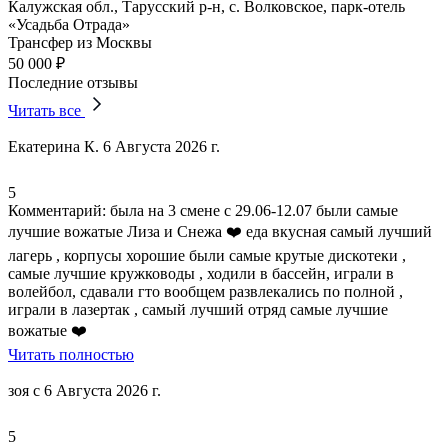
Калужская обл., Тарусский р-н, с. Волковское, парк-отель
«Усадьба Отрада»
Трансфер из Москвы
50 000 ₽
Последние отзывы
Читать все
Екатерина К.
6 Августа 2026 г.
5
Комментарий:
была на 3 смене с 29.06-12.
07 были самые
лучшие вожатые Лиза и Снежа ❤️ еда вкусная самый лучший
лагерь
, корпусы хорошие были самые крутые дискотеки ,
самые лучшие кружководы ,
ходили в бассейн
,
играли в
волейбол
, сдавали гто вообщем развлекались по полной ,
играли в лазертак , самый лучший отряд самые лучшие
вожатые ❤️
Читать полностью
зоя с
6 Августа 2026 г.
5