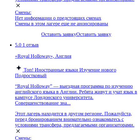
Смены:
Нет информации о предстоящих сменах
Смены в этом лагере еще не анонсированы
Оставить заявку
Оставить заявку
5.0
1 отзыв
«Royal Holloway», Англия
Топ!
Иностранные языки
Изучение нового
Подростковый
“Royal Holloway” — выездная программа по изучению
английского языка в Англии. Ребята живут и учат язык в
кампусе Лондонского университета.
Совершенствование зна...
Этот лагерь находится в другом регионе. Пожалуйста,
перед бронированием внимательно ознакомьтесь с
условиями трансфера, предлагаемыми организаторами.
Смены: