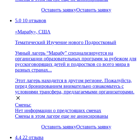
Оставить заявку
Оставить заявку
5.0
10 отзывов
«Марабу», США
Тематический
Изучение нового
Подростковый
Умный лагерь “Марабу” специализируется на
организации образовательных программ за рубежом для
русскоговорящих детей и подростков со всего мира в
разных странах...
Этот лагерь находится в другом регионе. Пожалуйста,
перед бронированием внимательно ознакомьтесь с
условиями трансфера, предлагаемыми организаторами.
Смены:
Нет информации о предстоящих сменах
Смены в этом лагере еще не анонсированы
Оставить заявку
Оставить заявку
4.4
22 отзыва