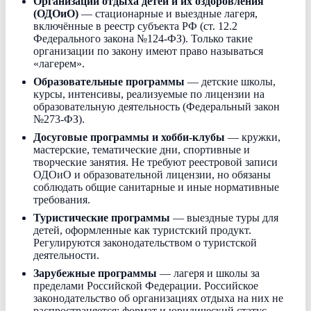
Организации отдыха детей и их оздоровления
(ОДОиО)
— стационарные и выездные лагеря,
включённые в реестр субъекта РФ (ст. 12.2
Федерального закона №124-ФЗ). Только такие
организации по закону имеют право называться
«лагерем».
Образовательные программы
— детские школы,
курсы, интенсивы, реализуемые по лицензии на
образовательную деятельность (Федеральный закон
№273-ФЗ).
Досуговые программы и хобби-клубы
— кружки,
мастерские, тематические дни, спортивные и
творческие занятия. Не требуют реестровой записи
ОДОиО и образовательной лицензии, но обязаны
соблюдать общие санитарные и иные нормативные
требования.
Туристические программы
— выездные туры для
детей, оформленные как туристский продукт.
Регулируются законодательством о туристской
деятельности.
Зарубежные программы
— лагеря и школы за
пределами Российской Федерации. Российское
законодательство об организациях отдыха на них не
распространяется; формат и юридический статус