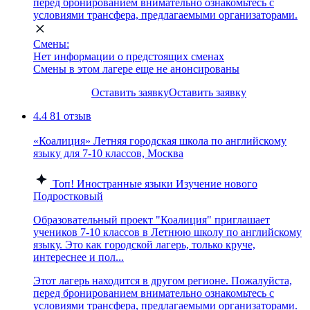
перед бронированием внимательно ознакомьтесь с
условиями трансфера, предлагаемыми организаторами.
Смены:
Нет информации о предстоящих сменах
Смены в этом лагере еще не анонсированы
Оставить заявку
Оставить заявку
4.4
81 отзыв
«Коалиция» Летняя городская школа по английскому
языку для 7-10 классов, Москва
Топ!
Иностранные языки
Изучение нового
Подростковый
Образовательный проект "Коалиция" приглашает
учеников 7-10 классов в Летнюю школу по английскому
языку. Это как городской лагерь, только круче,
интереснее и пол...
Этот лагерь находится в другом регионе. Пожалуйста,
перед бронированием внимательно ознакомьтесь с
условиями трансфера, предлагаемыми организаторами.