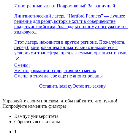
Иностранные языки
Подростковый
Заграничный
Лингвистический лагерь “Hartford Partners” — лучшее
решение для ребят, которые хотят в совершенстве
владеть английским, благодаря полному погружению в
языковую...
Этот лагерь находится в другом регионе. Пожалуйста,
перед бронированием внимательно ознакомьтесь с
условиями трансфера, предлагаемыми организаторами.
Смены:
Нет информации о предстоящих сменах
Смены в этом лагере еще не анонсированы
Оставить заявку
Оставить заявку
Управляйте своим поиском, чтобы найти то, что нужно!
Попробуйте изменить фильтры
Кампус университета
Сбросить все фильтры
1