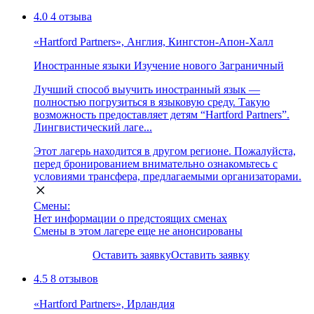
4.0
4 отзыва
«Hartford Partners», Англия, Кингстон-Апон-Халл
Иностранные языки
Изучение нового
Заграничный
Лучший способ выучить иностранный язык —
полностью погрузиться в языковую среду. Такую
возможность предоставляет детям “Hartford Partners”.
Лингвистический лаге...
Этот лагерь находится в другом регионе. Пожалуйста,
перед бронированием внимательно ознакомьтесь с
условиями трансфера, предлагаемыми организаторами.
Смены:
Нет информации о предстоящих сменах
Смены в этом лагере еще не анонсированы
Оставить заявку
Оставить заявку
4.5
8 отзывов
«Hartford Partners», Ирландия