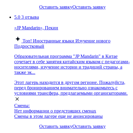
Оставить заявку
Оставить заявку
5.0
3 отзыва
«JP Mandarin», Пекин
Топ!
Иностранные языки
Изучение нового
Подростковый
Образовательная программа "JP Mandarin" в Китае
сочетает в себе занятия китайским языком с педагогами-
носителями, изучение истории и традиций страны, а
также эк...
Этот лагерь находится в другом регионе. Пожалуйста,
перед бронированием внимательно ознакомьтесь с
условиями трансфера, предлагаемыми организаторами.
Смены:
Нет информации о предстоящих сменах
Смены в этом лагере еще не анонсированы
Оставить заявку
Оставить заявку