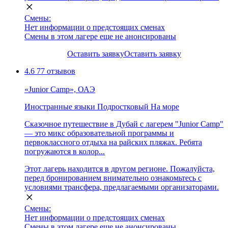
Смены:
Нет информации о предстоящих сменах
Смены в этом лагере еще не анонсированы
Оставить заявку
Оставить заявку
4.6
77 отзывов
«Junior Camp», ОАЭ
Иностранные языки
Подростковый
На море
Сказочное путешествие в Дубай с лагерем "Junior Camp"
— это микс образовательной программы и
первоклассного отдыха на райских пляжах. Ребята
погружаются в колор...
Этот лагерь находится в другом регионе. Пожалуйста,
перед бронированием внимательно ознакомьтесь с
условиями трансфера, предлагаемыми организаторами.
Смены:
Нет информации о предстоящих сменах
Смены в этом лагере еще не анонсированы