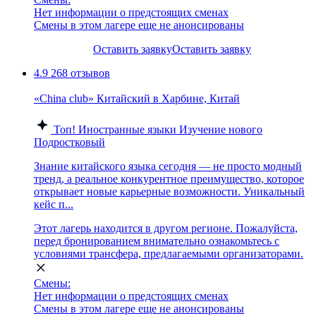
Нет информации о предстоящих сменах
Смены в этом лагере еще не анонсированы
Оставить заявку
Оставить заявку
4.9
268 отзывов
«China сlub» Китайский в Харбине, Китай
Топ!
Иностранные языки
Изучение нового
Подростковый
Знание китайского языка сегодня — не просто модный
тренд, а реальное конкурентное преимущество, которое
открывает новые карьерные возможности. Уникальный
кейс п...
Этот лагерь находится в другом регионе. Пожалуйста,
перед бронированием внимательно ознакомьтесь с
условиями трансфера, предлагаемыми организаторами.
Смены:
Нет информации о предстоящих сменах
Смены в этом лагере еще не анонсированы