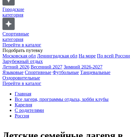
Городские
категория
Спортивные
категория
Перейти в каталог
Подобрать путевку
Московская обл
Ленинградская обл
На море
По всей России
Зарубежный отдых
Летний 2026
Весенний 2027
Зимний 2026-2027
Языковые
Спортивные
Футбольные
Танцевальные
Оздоровительные
Перейти в каталог
Главная
Все лагеря, программы отдыха, хобби клубы
Карелия
С родителями
Россия
Детские семейные лагеря в