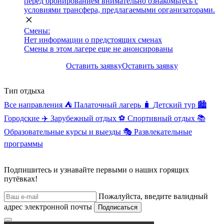
перед бронированием внимательно ознакомьтесь с
условиями трансфера, предлагаемыми организаторами.
Смены:
Нет информации о предстоящих сменах
Смены в этом лагере еще не анонсированы
Оставить заявку
Оставить заявку
Тип отдыха
Все направления
⛺
Палаточный лагерь
🧳
Детский тур
🏙️
Городские
✈️
Зарубежный отдых
⚽
Спортивный отдых
📚
Образовательные курсы и выезды
🎭
Развлекательные
программы
Подпишитесь и узнавайте первыми о наших горящих
путёвках!
Пожалуйста, введите валидный
адрес электронной почты
Подписаться