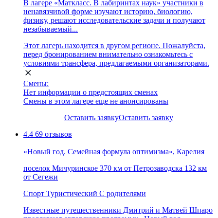
В лагере «Маткласс. В лабиринтах наук» участники в
ненавязчивой форме изучают историю, биологию,
физику, решают исследовательские задачи и получают
незабываемый...
Этот лагерь находится в другом регионе. Пожалуйста,
перед бронированием внимательно ознакомьтесь с
условиями трансфера, предлагаемыми организаторами.
Смены:
Нет информации о предстоящих сменах
Смены в этом лагере еще не анонсированы
Оставить заявку
Оставить заявку
4.4
69 отзывов
«Новый год. Семейная формула оптимизма», Карелия
поселок Мичуринское
370 км от Петрозаводска
132 км
от Сегежи
Спорт
Туристический
С родителями
Известные путешественники Дмитрий и Матвей Шпаро