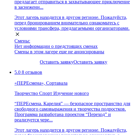
предлагает отправиться в захватывающее приключение
в заснеженн...
Этот лагерь находится в другом регионе. Пожалуйста,
перед бронированием внимательно ознакомьтесь с
условиями трансфера, предлагаемыми организаторами.
Смены:
Нет информации о предстоящих сменах
Смены в этом лагере еще не анонсированы
Оставить заявку
Оставить заявку
5.0
8 отзывов
«ПЕРЕсмена», Сортавала
Творчество
Спорт
Изучение нового
“ПЕРЕсмена. Карелия” — безопасное пространство для
свободного самовыражения и творчества подростков.
Программа разработана проектом “Переход” и
реализуется чере...
Этот лагерь находится в другом регионе. Пожалуйста,