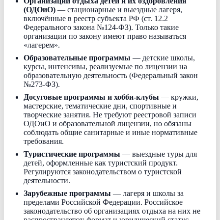
Организации отдыха детей и их оздоровления
(ОДОиО)
— стационарные и выездные лагеря,
включённые в реестр субъекта РФ (ст. 12.2
Федерального закона №124-ФЗ). Только такие
организации по закону имеют право называться
«лагерем».
Образовательные программы
— детские школы,
курсы, интенсивы, реализуемые по лицензии на
образовательную деятельность (Федеральный закон
№273-ФЗ).
Досуговые программы и хобби-клубы
— кружки,
мастерские, тематические дни, спортивные и
творческие занятия. Не требуют реестровой записи
ОДОиО и образовательной лицензии, но обязаны
соблюдать общие санитарные и иные нормативные
требования.
Туристические программы
— выездные туры для
детей, оформленные как туристский продукт.
Регулируются законодательством о туристской
деятельности.
Зарубежные программы
— лагеря и школы за
пределами Российской Федерации. Российское
законодательство об организациях отдыха на них не
распространяется; формат и юридический статус