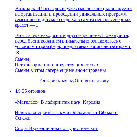
Этнопарк «Географика» уже семь лет специализируется
на организации и проведении уникальных программ
семейного и детского отдыха в самом центре северных
красот —...
Этот лагерь находится в другом регионе. Пожалуйста,
перед бронированием внимательно ознакомьтесь с
условиями трансфера, предлагаемыми организаторами.
Смены:
Нет информации о предстоящих сменах
Смены в этом лагере еще не анонсированы
Оставить заявку
Оставить заявку
4.9
35 отзывов
«Маткласс» В лабиринтах наук, Карелия
Новосоловецкий
115 км от Беломорска
160 км от
Сегежи
Спорт
Изучение нового
Туристический