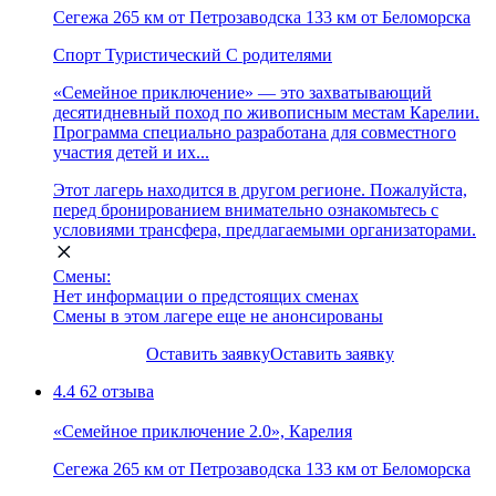
Сегежа
265 км от Петрозаводска
133 км от Беломорска
Спорт
Туристический
С родителями
«Семейное приключение» — это захватывающий
десятидневный поход по живописным местам Карелии.
Программа специально разработана для совместного
участия детей и их...
Этот лагерь находится в другом регионе. Пожалуйста,
перед бронированием внимательно ознакомьтесь с
условиями трансфера, предлагаемыми организаторами.
Смены:
Нет информации о предстоящих сменах
Смены в этом лагере еще не анонсированы
Оставить заявку
Оставить заявку
4.4
62 отзыва
«Семейное приключение 2.0», Карелия
Сегежа
265 км от Петрозаводска
133 км от Беломорска