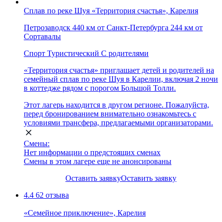
Сплав по реке Шуя «Территория счастья», Карелия
Петрозаводск
440 км от Санкт-Петербурга
244 км от
Сортавалы
Спорт
Туристический
С родителями
«Территория счастья» приглашает детей и родителей на
семейный сплав по реке Шуя в Карелии, включая 2 ночи
в коттедже рядом с порогом Большой Толли.
Этот лагерь находится в другом регионе. Пожалуйста,
перед бронированием внимательно ознакомьтесь с
условиями трансфера, предлагаемыми организаторами.
Смены:
Нет информации о предстоящих сменах
Смены в этом лагере еще не анонсированы
Оставить заявку
Оставить заявку
4.4
62 отзыва
«Семейное приключение», Карелия