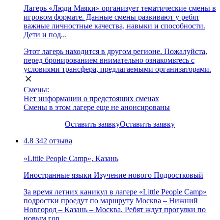
Лагерь «Люди Маяки» организует тематические смены в
игровом формате. Данные смены развивают у ребят
важные личностные качества, навыки и способности.
Дети и под...
Этот лагерь находится в другом регионе. Пожалуйста,
перед бронированием внимательно ознакомьтесь с
условиями трансфера, предлагаемыми организаторами.
Смены:
Нет информации о предстоящих сменах
Смены в этом лагере еще не анонсированы
Оставить заявку
Оставить заявку
4.8
342 отзыва
«Little People Camp», Казань
Иностранные языки
Изучение нового
Подростковый
За время летних каникул в лагере «Little People Camp»
подростки проедут по маршруту Москва – Нижний
Новгород – Казань – Москва. Ребят ждут прогулки по
новым гор...