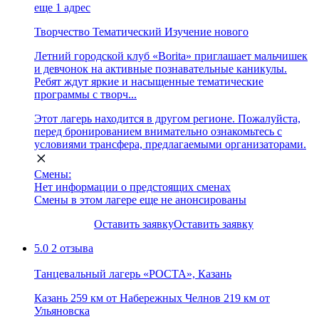
еще 1 адрес
Творчество
Тематический
Изучение нового
Летний городской клуб «Borita» приглашает мальчишек
и девчонок на активные познавательные каникулы.
Ребят ждут яркие и насыщенные тематические
программы с творч...
Этот лагерь находится в другом регионе. Пожалуйста,
перед бронированием внимательно ознакомьтесь с
условиями трансфера, предлагаемыми организаторами.
Смены:
Нет информации о предстоящих сменах
Смены в этом лагере еще не анонсированы
Оставить заявку
Оставить заявку
5.0
2 отзыва
Танцевальный лагерь «РОСТА», Казань
Казань
259 км от Набережных Челнов
219 км от
Ульяновска