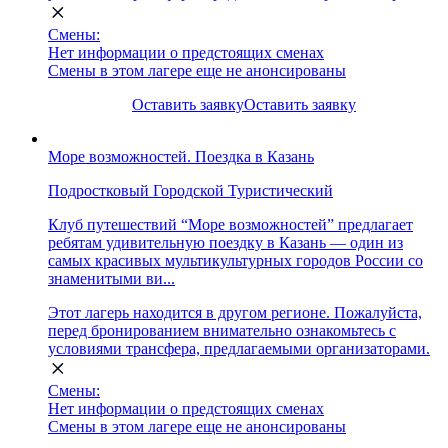
Смены:
Нет информации о предстоящих сменах
Смены в этом лагере еще не анонсированы
Оставить заявку
Оставить заявку
Море возможностей. Поездка в Казань
Подростковый
Городской
Туристический
Клуб путешествий “Море возможностей” предлагает
ребятам удивительную поездку в Казань — один из
самых красивых мультикультурных городов России со
знаменитыми ви...
Этот лагерь находится в другом регионе. Пожалуйста,
перед бронированием внимательно ознакомьтесь с
условиями трансфера, предлагаемыми организаторами.
Смены:
Нет информации о предстоящих сменах
Смены в этом лагере еще не анонсированы