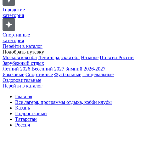
Городские
категория
Спортивные
категория
Перейти в каталог
Подобрать путевку
Московская обл
Ленинградская обл
На море
По всей России
Зарубежный отдых
Летний 2026
Весенний 2027
Зимний 2026-2027
Языковые
Спортивные
Футбольные
Танцевальные
Оздоровительные
Перейти в каталог
Главная
Все лагеря, программы отдыха, хобби клубы
Казань
Подростковый
Татарстан
Россия