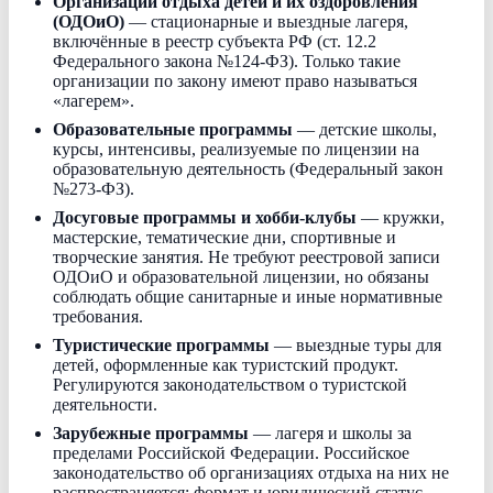
Организации отдыха детей и их оздоровления
(ОДОиО)
— стационарные и выездные лагеря,
включённые в реестр субъекта РФ (ст. 12.2
Федерального закона №124-ФЗ). Только такие
организации по закону имеют право называться
«лагерем».
Образовательные программы
— детские школы,
курсы, интенсивы, реализуемые по лицензии на
образовательную деятельность (Федеральный закон
№273-ФЗ).
Досуговые программы и хобби-клубы
— кружки,
мастерские, тематические дни, спортивные и
творческие занятия. Не требуют реестровой записи
ОДОиО и образовательной лицензии, но обязаны
соблюдать общие санитарные и иные нормативные
требования.
Туристические программы
— выездные туры для
детей, оформленные как туристский продукт.
Регулируются законодательством о туристской
деятельности.
Зарубежные программы
— лагеря и школы за
пределами Российской Федерации. Российское
законодательство об организациях отдыха на них не
распространяется; формат и юридический статус