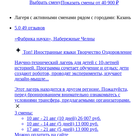
Выбрать смену
Показать смены от 40 900 ₽
Лагеря с активными сменами рядом с городами: Казань
5.0
49 отзывов
«Фабрика науки», Набережные Челны
Топ!
Иностранные языки
Творчество
Оздоровление
Научно-технический лагерь для детей с 10-летней
историей. Программа сочетает обучение и отдых: дети
создают роботов, проводят эксперименты, изучают
дизайн-мышле...
Этот лагерь находится в другом регионе. Пожалуйста,
перед бронированием внимательно ознакомьтесь с
условиями трансфера, предлагаемыми организаторами.
3 смены:
10 авг - 21 авг (10 дней)
26 007 руб.
10 авг - 14 авг (5 дней)
13 000 руб.
17 авг - 21 авг (5 дней)
13 000 руб.
Можно оплатить на сайте