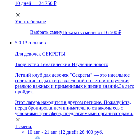
10 дней — 24 750 ₽
Узнать больше
Выбрать смену
Показать смены от 16 500 ₽
5.0
13 отзывов
Для девочек СЕКРЕТЫ
Творчество
Тематический
Изучение нового
Летний клуб для девочек "Секреты" — это идеальное
сочетание отдыха и развлечений на лето и получения
реально важных и применимых к жизни знаний.За лето
пройдет...
Этот лагерь находится в другом регионе. Пожалуйста,
перед бронированием внимательно ознакомьтесь с
условиями трансфера, предлагаемыми организаторами.
1 смена:
10 авг - 21 авг (12 дней)
26 400 руб.