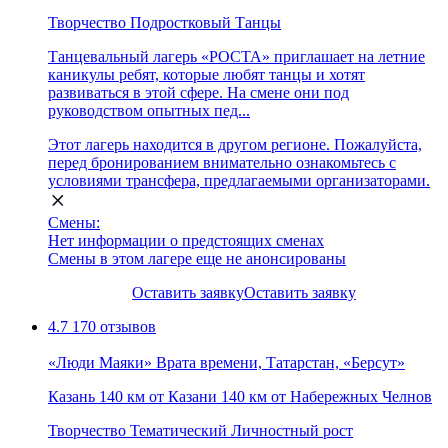
Творчество
Подростковый
Танцы
Танцевальный лагерь «РОСТА» приглашает на летние
каникулы ребят, которые любят танцы и хотят
развиваться в этой сфере. На смене они под
руководством опытных пед...
Этот лагерь находится в другом регионе. Пожалуйста,
перед бронированием внимательно ознакомьтесь с
условиями трансфера, предлагаемыми организаторами.
Смены:
Нет информации о предстоящих сменах
Смены в этом лагере еще не анонсированы
Оставить заявку
Оставить заявку
4.7
170 отзывов
«Люди Маяки» Врата времени, Татарстан, «Берсут»
Казань
140 км от Казани
140 км от Набережных Челнов
Творчество
Тематический
Личностный рост