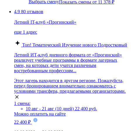
Выбрать смену
Показать смены от 11 378 ₽
4.9
80 отзывов
Летний IT-клуб «Прогинский»
еще 1 адрес
Топ!
Тематический
Изучение нового
Подростковый
Летний ИТ-клуб дневного формата от «Прогинский»
реализует учебные программы в формате лагерных
смен, на которых дети учатся различным
востребованным профессиям...
Этот лагерь находится в другом регионе. Пожалуйста,
перед бронированием внимательно ознакомьтесь с
условиями трансфера, предлагаемыми организаторами.
1 смена:
10 авг - 21 авг (10 дней)
22 400 руб.
Можно оплатить на сайте
22 400 ₽