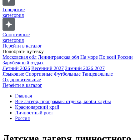
Городские
категория
Спортивные
категория
Перейти в каталог
Подобрать путевку
Московская обл
Ленинградская обл
На море
По всей России
Зарубежный отдых
Летний 2026
Весенний 2027
Зимний 2026-2027
Языковые
Спортивные
Футбольные
Танцевальные
Оздоровительные
Перейти в каталог
Главная
Все лагеря, программы отдыха, хобби клубы
Краснодарский край
Личностный рост
Россия
Детские лагеря личностного