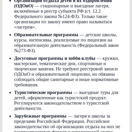
Организации отдыха детей и их оздоровления
(ОДОиО)
— стационарные и выездные лагеря,
включённые в реестр субъекта РФ (ст. 12.2
Федерального закона №124-ФЗ). Только такие
организации по закону имеют право называться
«лагерем».
Образовательные программы
— детские школы,
курсы, интенсивы, реализуемые по лицензии на
образовательную деятельность (Федеральный закон
№273-ФЗ).
Досуговые программы и хобби-клубы
— кружки,
мастерские, тематические дни, спортивные и
творческие занятия. Не требуют реестровой записи
ОДОиО и образовательной лицензии, но обязаны
соблюдать общие санитарные и иные нормативные
требования.
Туристические программы
— выездные туры для
детей, оформленные как туристский продукт.
Регулируются законодательством о туристской
деятельности.
Зарубежные программы
— лагеря и школы за
пределами Российской Федерации. Российское
законодательство об организациях отдыха на них не
распространяется; формат и юридический статус