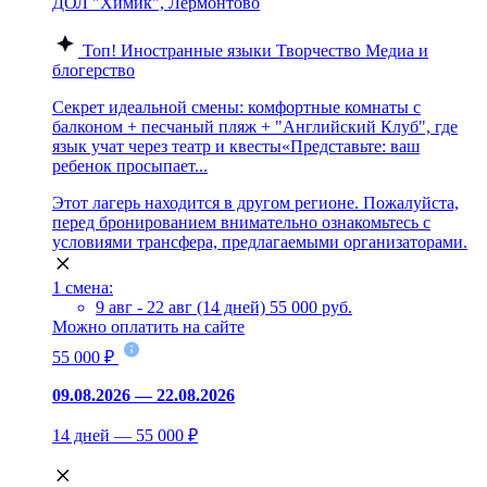
ДОЛ "Химик", Лермонтово
Топ!
Иностранные языки
Творчество
Медиа и
блогерство
Секрет идеальной смены: комфортные комнаты с
балконом + песчаный пляж + "Английский Клуб", где
язык учат через театр и квесты«Представьте: ваш
ребенок просыпает...
Этот лагерь находится в другом регионе. Пожалуйста,
перед бронированием внимательно ознакомьтесь с
условиями трансфера, предлагаемыми организаторами.
1 смена:
9 авг - 22 авг (14 дней)
55 000 руб.
Можно оплатить на сайте
55 000 ₽
09.08.2026 — 22.08.2026
14 дней — 55 000 ₽