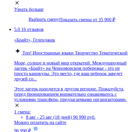
Узнать больше
Выбрать смену
Показать смены от 35 900 ₽
5.0
16 отзывов
«Брайт», Геленджик
Топ!
Иностранные языки
Творчество
Тематический
Море, солнце и новый мир открытий. Международный
лагерь «Брайт» на Черноморском побережье - это не
просто каникулы. Это место, где ваш ребенок заведет
друзей со...
Этот лагерь находится в другом регионе. Пожалуйста,
перед бронированием внимательно ознакомьтесь с
условиями трансфера, предлагаемыми организаторами.
1 смена:
8 авг - 25 авг (18 дней)
96 990 руб.
Можно оплатить на сайте
96 990 ₽