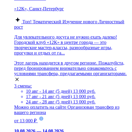
«12К», Санкт-Петербург
Топ!
Тематический
Изучение нового
Личностный
рост
Для увлекательного досуга не нужно ехать далеко!
Городской клуб «12К» в центре города — это
творческие мастер-классы, разнообразные игры,
прогулки и отдых от га...
Этот лагерь находится в другом регионе. Пожалуйста,
перед бронированием внимательно ознакомьтесь с
условиями трансфера, предлагаемыми организаторами.
3 смены:
10 авг - 14 авг (5 дней)
13 000 руб.
17 авг - 21 авг (5 дней)
13 000 руб.
24 авг - 28 авг (5 дней)
13 000 руб.
Можно оплатить на сайте
Организован трансфер из
вашего региона
от 13 000 ₽
10.08.2026 — 14.08.2026