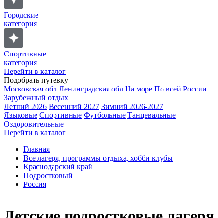
Городские
категория
Спортивные
категория
Перейти в каталог
Подобрать путевку
Московская обл
Ленинградская обл
На море
По всей России
Зарубежный отдых
Летний 2026
Весенний 2027
Зимний 2026-2027
Языковые
Спортивные
Футбольные
Танцевальные
Оздоровительные
Перейти в каталог
Главная
Все лагеря, программы отдыха, хобби клубы
Краснодарский край
Подростковый
Россия
Детские подростковые лагеря