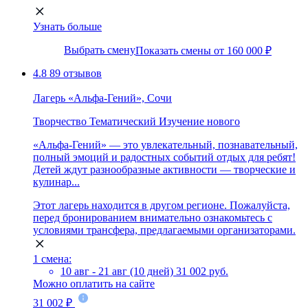
Узнать больше
Выбрать смену
Показать смены от 160 000 ₽
4.8
89 отзывов
Лагерь «Альфа-Гений», Сочи
Творчество
Тематический
Изучение нового
«Альфа-Гений» — это увлекательный, познавательный,
полный эмоций и радостных событий отдых для ребят!
Детей ждут разнообразные активности — творческие и
кулинар...
Этот лагерь находится в другом регионе. Пожалуйста,
перед бронированием внимательно ознакомьтесь с
условиями трансфера, предлагаемыми организаторами.
1 смена:
10 авг - 21 авг (10 дней)
31 002 руб.
Можно оплатить на сайте
31 002 ₽