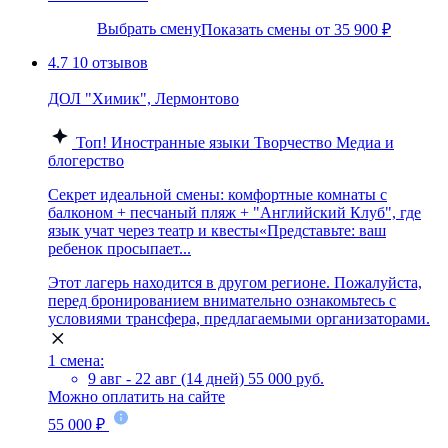
Выбрать смену
Показать смены от 35 900 ₽
4.7
10 отзывов
ДОЛ "Химик", Лермонтово
Топ!
Иностранные языки
Творчество
Медиа и
блогерство
Секрет идеальной смены: комфортные комнаты с
балконом + песчаный пляж + "Английский Клуб", где
язык учат через театр и квесты«Представьте: ваш
ребенок просыпает...
Этот лагерь находится в другом регионе. Пожалуйста,
перед бронированием внимательно ознакомьтесь с
условиями трансфера, предлагаемыми организаторами.
1 смена:
9 авг - 22 авг (14 дней)
55 000 руб.
Можно оплатить на сайте
55 000 ₽