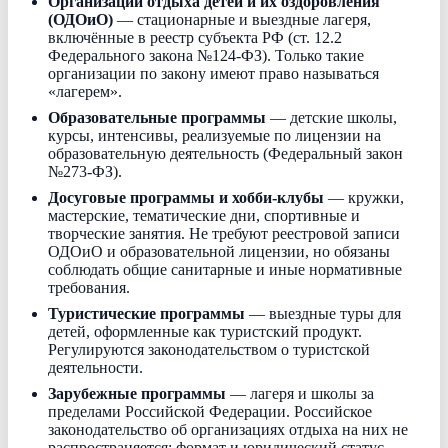
Организации отдыха детей и их оздоровления
(ОДОиО)
— стационарные и выездные лагеря,
включённые в реестр субъекта РФ (ст. 12.2
Федерального закона №124-ФЗ). Только такие
организации по закону имеют право называться
«лагерем».
Образовательные программы
— детские школы,
курсы, интенсивы, реализуемые по лицензии на
образовательную деятельность (Федеральный закон
№273-ФЗ).
Досуговые программы и хобби-клубы
— кружки,
мастерские, тематические дни, спортивные и
творческие занятия. Не требуют реестровой записи
ОДОиО и образовательной лицензии, но обязаны
соблюдать общие санитарные и иные нормативные
требования.
Туристические программы
— выездные туры для
детей, оформленные как туристский продукт.
Регулируются законодательством о туристской
деятельности.
Зарубежные программы
— лагеря и школы за
пределами Российской Федерации. Российское
законодательство об организациях отдыха на них не
распространяется; формат и юридический статус