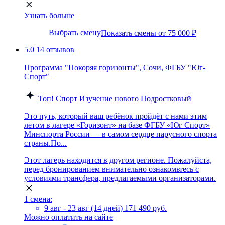
Узнать больше
Выбрать смену
Показать смены от 75 000 ₽
5.0
14 отзывов
Программа "Покоряя горизонты", Сочи, ФГБУ "Юг-
Спорт"
Топ!
Спорт
Изучение нового
Подростковый
Это путь, который ваш ребёнок пройдёт с нами этим
летом в лагере «Горизонт» на базе ФГБУ «Юг Спорт»
Минспорта России — в самом сердце парусного спорта
страны.По...
Этот лагерь находится в другом регионе. Пожалуйста,
перед бронированием внимательно ознакомьтесь с
условиями трансфера, предлагаемыми организаторами.
1 смена:
9 авг - 23 авг (14 дней)
171 490 руб.
Можно оплатить на сайте