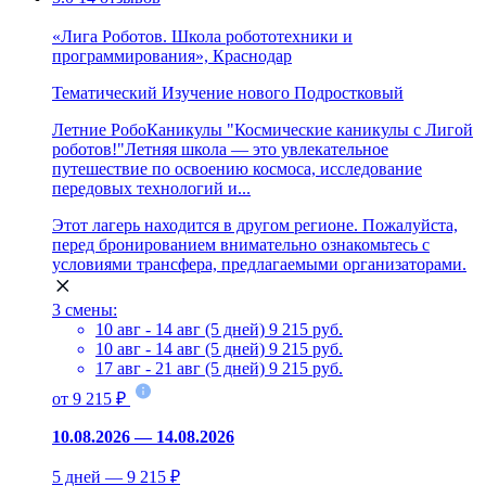
«Лига Роботов. Школа робототехники и
программирования», Краснодар
Тематический
Изучение нового
Подростковый
Летние РобоКаникулы "Космические каникулы с Лигой
роботов!"Летняя школа — это увлекательное
путешествие по освоению космоса, исследование
передовых технологий и...
Этот лагерь находится в другом регионе. Пожалуйста,
перед бронированием внимательно ознакомьтесь с
условиями трансфера, предлагаемыми организаторами.
3 смены:
10 авг - 14 авг (5 дней)
9 215 руб.
10 авг - 14 авг (5 дней)
9 215 руб.
17 авг - 21 авг (5 дней)
9 215 руб.
от 9 215 ₽
10.08.2026 — 14.08.2026
5 дней — 9 215 ₽