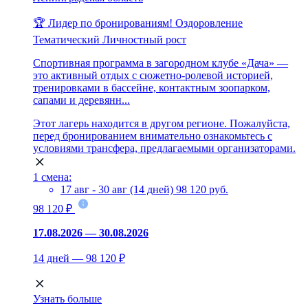
🏆 Лидер по бронированиям!
Оздоровление
Тематический
Личностный рост
Спортивная программа в загородном клубе «Дача» —
это активный отдых с сюжетно-ролевой историей,
тренировками в бассейне, контактным зоопарком,
сапами и деревянн...
Этот лагерь находится в другом регионе. Пожалуйста,
перед бронированием внимательно ознакомьтесь с
условиями трансфера, предлагаемыми организаторами.
1 смена:
17 авг - 30 авг (14 дней)
98 120 руб.
98 120 ₽
17.08.2026 — 30.08.2026
14 дней — 98 120 ₽
Узнать больше