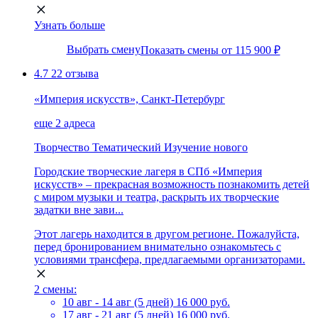
Узнать больше
Выбрать смену
Показать смены от 115 900 ₽
4.7
22 отзыва
«Империя искусств», Санкт-Петербург
еще 2 адреса
Творчество
Тематический
Изучение нового
Городские творческие лагеря в СПб «Империя
искусств» – прекрасная возможность познакомить детей
с миром музыки и театра, раскрыть их творческие
задатки вне зави...
Этот лагерь находится в другом регионе. Пожалуйста,
перед бронированием внимательно ознакомьтесь с
условиями трансфера, предлагаемыми организаторами.
2 смены:
10 авг - 14 авг (5 дней)
16 000 руб.
17 авг - 21 авг (5 дней)
16 000 руб.