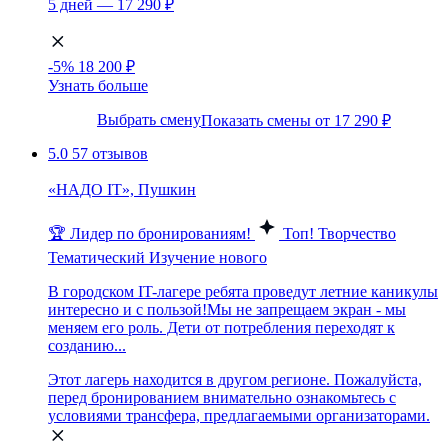
5 дней — 17 290 ₽
-5%
18 200 ₽
Узнать больше
Выбрать смену
Показать смены от 17 290 ₽
5.0
57 отзывов
«НАДО IT», Пушкин
🏆 Лидер по бронированиям!
Топ!
Творчество
Тематический
Изучение нового
В городском IT-лагере ребята проведут летние каникулы
интересно и с пользой!Мы не запрещаем экран - мы
меняем его роль. Дети от потребления переходят к
созданию...
Этот лагерь находится в другом регионе. Пожалуйста,
перед бронированием внимательно ознакомьтесь с
условиями трансфера, предлагаемыми организаторами.