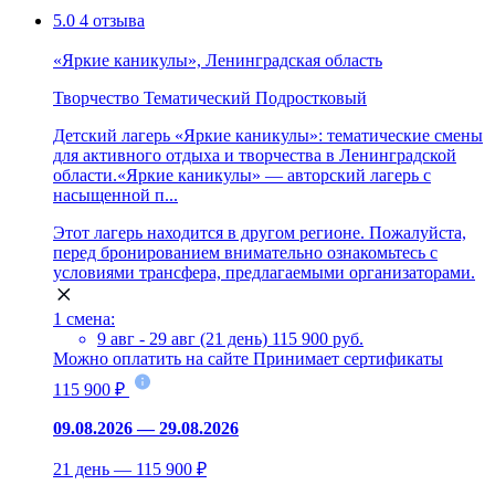
5.0
4 отзыва
«Яркие каникулы», Ленинградская область
Творчество
Тематический
Подростковый
Детский лагерь «Яркие каникулы»: тематические смены
для активного отдыха и творчества в Ленинградской
области.«Яркие каникулы» — авторский лагерь с
насыщенной п...
Этот лагерь находится в другом регионе. Пожалуйста,
перед бронированием внимательно ознакомьтесь с
условиями трансфера, предлагаемыми организаторами.
1 смена:
9 авг - 29 авг (21 день)
115 900 руб.
Можно оплатить на сайте
Принимает сертификаты
115 900 ₽
09.08.2026 — 29.08.2026
21 день — 115 900 ₽