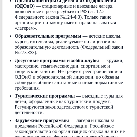
Организации отдыха детей и их оздоровления
(ОДОиО)
— стационарные и выездные лагеря,
включённые в реестр субъекта РФ (ст. 12.2
Федерального закона №124-ФЗ). Только такие
организации по закону имеют право называться
«лагерем».
Образовательные программы
— детские школы,
курсы, интенсивы, реализуемые по лицензии на
образовательную деятельность (Федеральный закон
№273-ФЗ).
Досуговые программы и хобби-клубы
— кружки,
мастерские, тематические дни, спортивные и
творческие занятия. Не требуют реестровой записи
ОДОиО и образовательной лицензии, но обязаны
соблюдать общие санитарные и иные нормативные
требования.
Туристические программы
— выездные туры для
детей, оформленные как туристский продукт.
Регулируются законодательством о туристской
деятельности.
Зарубежные программы
— лагеря и школы за
пределами Российской Федерации. Российское
законодательство об организациях отдыха на них не
распространяется; формат и юридический статус