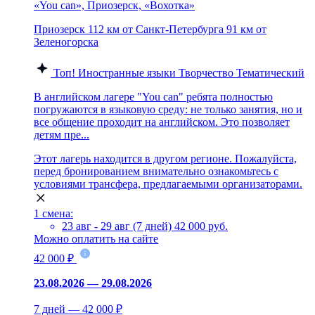
«You can», Приозерск, «Вохотка»
Приозерск
112 км от Санкт-Петербурга
91 км от
Зеленогорска
Топ!
Иностранные языки
Творчество
Тематический
В английском лагере "You can" ребята полностью
погружаются в языковую среду: не только занятия, но и
все общение проходит на английском. Это позволяет
детям пре...
Этот лагерь находится в другом регионе. Пожалуйста,
перед бронированием внимательно ознакомьтесь с
условиями трансфера, предлагаемыми организаторами.
1 смена:
23 авг - 29 авг (7 дней)
42 000 руб.
Можно оплатить на сайте
42 000 ₽
23.08.2026 — 29.08.2026
7 дней — 42 000 ₽