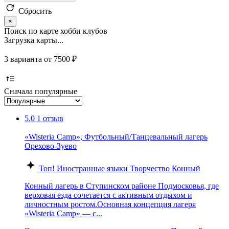
Сбросить
×
Поиск по карте хобби клубов
Загрузка карты...
3 варианта от 7500 ₽
Сначала популярные
5.0
1 отзыв
«Wisteria Camp», Футбольный/Танцевальный лагерь
Орехово-Зуево
Топ!
Иностранные языки
Творчество
Конный
Конный лагерь в Ступинском районе Подмосковья, где
верховая езда сочетается с активным отдыхом и
личностным ростом.Основная концепция лагеря
«Wisteria Camp» — с...