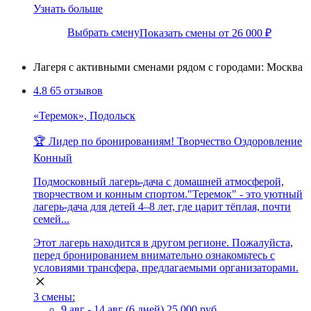
Узнать больше
Выбрать смену
Показать смены от 26 000 ₽
Лагеря с активными сменами рядом с городами: Москва
4.8
65 отзывов
«Теремок», Подольск
🏆 Лидер по бронированиям!
Творчество
Оздоровление
Конный
Подмосковный лагерь-дача с домашней атмосферой,
творчеством и конным спортом."Теремок" - это уютный
лагерь-дача для детей 4–8 лет, где царит тёплая, почти
семей...
Этот лагерь находится в другом регионе. Пожалуйста,
перед бронированием внимательно ознакомьтесь с
условиями трансфера, предлагаемыми организаторами.
3 смены:
9 авг - 14 авг (6 дней)
25 000 руб.