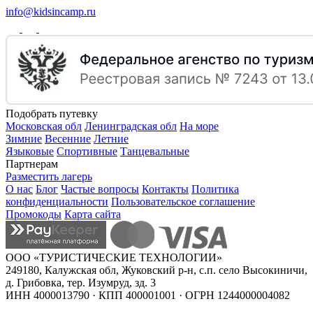
info@kidsincamp.ru
Подобрать путевку
Московская обл
Ленинградская обл
На море
Зимние
Весенние
Летние
Языковые
Спортивные
Танцевальные
Партнерам
Разместить лагерь
О нас
Блог
Частые вопросы
Контакты
Политика
конфиденциальности
Пользовательское соглашение
Промокоды
Карта сайта
ООО «ТУРИСТИЧЕСКИЕ ТЕХНОЛОГИИ»
249180, Калужская обл, Жуковский р-н, с.п. село Высокиничи,
д. Грибовка, тер. Изумруд, зд. 3
ИНН 4000013790 · КПП 400001001 · ОГРН 1244000004082