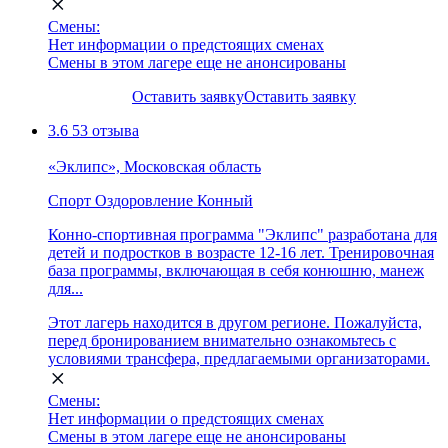
Смены:
Нет информации о предстоящих сменах
Смены в этом лагере еще не анонсированы
Оставить заявку
Оставить заявку
3.6
53 отзыва
«Эклипс», Московская область
Спорт
Оздоровление
Конный
Конно-спортивная программа "Эклипс" разработана для
детей и подростков в возрасте 12-16 лет. Тренировочная
база программы, включающая в себя конюшню, манеж
для...
Этот лагерь находится в другом регионе. Пожалуйста,
перед бронированием внимательно ознакомьтесь с
условиями трансфера, предлагаемыми организаторами.
Смены:
Нет информации о предстоящих сменах
Смены в этом лагере еще не анонсированы