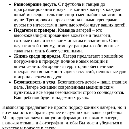
Разнообразие досуга
. От футбола и танцев до
программирования и наук – в конных лагерях каждый
юный исследователь или спортсмен найдет занятие по
душе. Тренировки с профессиональными тренерами,
курсы по интересам и научные клубы ждут ваших детей.
Педагоги и тренеры.
Команда лагерей – это
высококвалифицированные вожатые и педагоги,
готовые поделиться своим опытом и знаниями. Они
научат детей новому, помогут раскрыть собственные
таланты и стать более успешными.
Жизнь среди природы.
Лагеря предлагают волшебное
погружение в природу, полное новых эмоций и
впечатлений. Загородная территория обеспечивает
прекрасную возможность для экскурсий, пеших выездов
и игр на свежем воздухе.
Безопасность и уход.
Безопасность детей – наша главная
цель. Лагерь оснащен современным медицинским
пунктом, а все меры безопасности строго соблюдаются.
Ваш ребенок будет в надежных руках.
Kidsincamp предлагает не просто подбор конных лагерей, но и
возможность выбрать лучшее из лучших для вашего ребенка.
Мы предоставляем полную информацию о каждом лагере,
включая отзывы и фотографии, чтобы Вы могли убедиться в
качестве и подходе к детям.