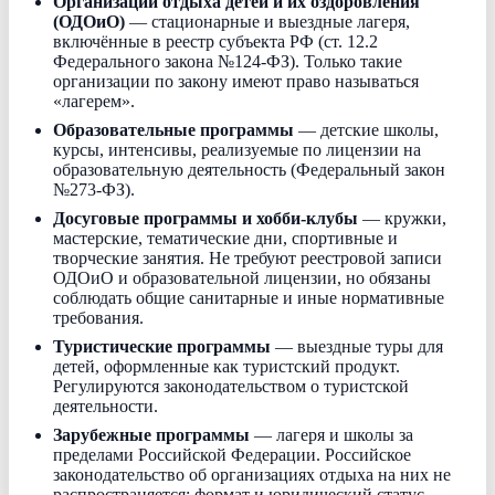
Организации отдыха детей и их оздоровления
(ОДОиО)
— стационарные и выездные лагеря,
включённые в реестр субъекта РФ (ст. 12.2
Федерального закона №124-ФЗ). Только такие
организации по закону имеют право называться
«лагерем».
Образовательные программы
— детские школы,
курсы, интенсивы, реализуемые по лицензии на
образовательную деятельность (Федеральный закон
№273-ФЗ).
Досуговые программы и хобби-клубы
— кружки,
мастерские, тематические дни, спортивные и
творческие занятия. Не требуют реестровой записи
ОДОиО и образовательной лицензии, но обязаны
соблюдать общие санитарные и иные нормативные
требования.
Туристические программы
— выездные туры для
детей, оформленные как туристский продукт.
Регулируются законодательством о туристской
деятельности.
Зарубежные программы
— лагеря и школы за
пределами Российской Федерации. Российское
законодательство об организациях отдыха на них не
распространяется; формат и юридический статус