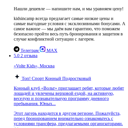
Нашли дешевле — напишите нам, и мы уравняем цену!
kidsincamp всегда предлагает самые низкие цены и
самые выгодные условия с эксклюзивными бонусами. А
самое важное — мы даём вам гарантию, что поможем
безопасно пройти весь путь бронирования и защитим в
случае конфликтной ситуации с лагерем.
Телеграм
MAX
5.0
2 отзыва
«Volte Kids», Москва
Топ!
Спорт
Конный
Подростковый
Конный клуб «Вольт» приглашает ребят, которые любят
лошадей и увлечены верховой ездой, на активную,
веселую и познавательную программу дневного
пребывания. Юных...
Этот лагерь находится в другом регионе. Пожалуйста,
перед бронированием внимательно ознакомьтесь с
условиями трансфера, предлагаемыми организаторами.