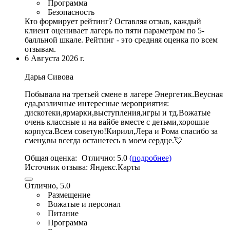
Программа
Безопасность
Кто формирует рейтинг?
Оставляя отзыв, каждый
клиент оценивает лагерь по пяти параметрам по 5-
балльной шкале. Рейтинг - это средняя оценка по всем
отзывам.
6 Августа 2026 г.
Дарья Сивова
Побывала на третьей смене в лагере Энергетик.
Веусная
еда
,
различные интересные мероприятия
:
дискотеки,ярмарки,выступления,
игры и тд
.Вожатые
очень классные и на вайбе вместе с детьми,хорошие
корпуса.Всем советую!Кирилл,Лера и Рома спасибо за
смену,вы всегда останетесь в моем сердце.💘
Общая оценка:
Отлично:
5.0
(подробнее)
Источник отзыва:
Яндекс.Карты
Отлично, 5.0
Размещение
Вожатые и персонал
Питание
Программа