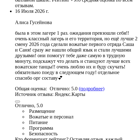
отзывам.
16 Июля 2026 г.
Алиса Гусейнова
была в этом лагере 1 раз. ожидания превзошли себя!!
очень классный лагерь и его территория
,
но ещё лучше 2
смену 2026 года сделали вожатые первого отряда Саша
и Саня
!
сразу же нашли общий язык и стали лучшими
друзьями
! они помогут тебе даже самую в трудную
минуту,
подскажут что делать и станцуют лучше всех
вожатские танцы
!! очень люблю их и буду скучать!
обязательно поеду в следующем году! отдельное
спасибо орг составу💕
Общая оценка:
Отлично:
5.0
(подробнее)
Источник отзыва:
Яндекс.Карты
Отлично, 5.0
Размещение
Вожатые и персонал
Питание
Программа
Безопасность
Кто формирует рейтинг?
Оставляя отзыв, каждый