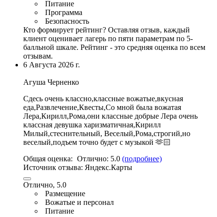
Питание
Программа
Безопасность
Кто формирует рейтинг?
Оставляя отзыв, каждый
клиент оценивает лагерь по пяти параметрам по 5-
балльной шкале. Рейтинг - это средняя оценка по всем
отзывам.
6 Августа 2026 г.
Агуша Черненко
Сдесь очень классно,классные вожатые,
вкусная
еда
,Развлечение,Квесты,
Со мной была вожатая
Лера
,Кирилл,Рома,они классные добрые Лера очень
классная девушка харизматичная,Кирилл
Милый,стеснительный, Веселый,Рома,строгий,но
веселый,подъем точно будет с музыкой 🫶🏻
Общая оценка:
Отлично:
5.0
(подробнее)
Источник отзыва:
Яндекс.Карты
Отлично, 5.0
Размещение
Вожатые и персонал
Питание