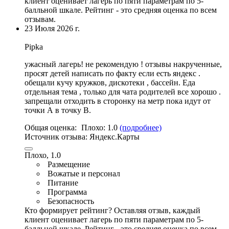
клиент оценивает лагерь по пяти параметрам по 5-
балльной шкале. Рейтинг - это средняя оценка по всем
отзывам.
23 Июля 2026 г.
Pipka
ужасный лагерь! не рекомендую ! отзывы накрученные,
просят детей написать по факту если есть яндекс .
обещали кучу кружков, дискотеки ,
бассейн
. Еда
отдельная тема , только для чата родителей все хорошо .
запрещали отходить в сторонку на метр пока идут от
точки А в точку В.
Общая оценка:
Плохо:
1.0
(подробнее)
Источник отзыва:
Яндекс.Карты
Плохо, 1.0
Размещение
Вожатые и персонал
Питание
Программа
Безопасность
Кто формирует рейтинг?
Оставляя отзыв, каждый
клиент оценивает лагерь по пяти параметрам по 5-
балльной шкале. Рейтинг - это средняя оценка по всем