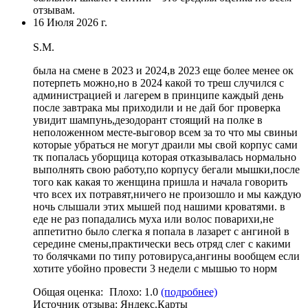
отзывам.
16 Июля 2026 г.
S.M.
была на смене в 2023 и 2024,в 2023 еще более менее ок
потерпеть можно,но в 2024 какой то треш случился с
администрацией и лагерем в принципе каждый день
после завтрака мы приходили и не дай бог проверка
увидит шампунь,дезодорант стоящий на полке в
неположенном месте-
выговор всем за то что мы свиньи
которые убраться не могут драили мы свой корпус сами
тк попалась уборщица которая отказывалась нормально
выполнять свою работу
,по корпусу бегали мышки,после
того как какая то женщина пришла и начала говорить
что всех их потравят,ничего не произошло и мы каждую
ночь слышали этих мышей под нашими кроватями. в
еде не раз попадались муха или волос поварихи,не
аппетитно было слегка я попала в лазарет с ангиной в
середине смены,практически весь отряд слег с какими
то болячками по типу ротовируса,ангины вообщем если
хотите убойно провести 3 недели с мышью то норм
Общая оценка:
Плохо:
1.0
(подробнее)
Источник отзыва:
Яндекс.Карты