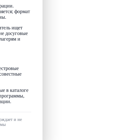
рации.
няется; формат
ны.
итель ищет
ие досуговые
лагерям и
естровые
осовестные
ые в каталоге
 программы,
ации.
рждает и не
ммы