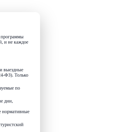
т программы
й, и не каждое
и выездные
24-ФЗ). Только
зуемые по
е дни,
ые нормативные
 туристский