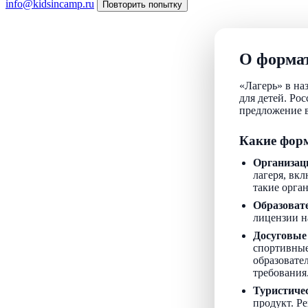
info@kidsincamp.ru
Повторить попытку
О формат
«Лагерь» в на
для детей. Ро
предложение в
Какие форм
Организац
лагеря, вкл
такие орга
Образоват
лицензии н
Досуговые
спортивные
образовате
требования
Туристиче
продукт. Р