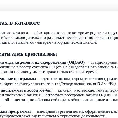
ах в каталоге
звании каталога — обиходное слово, по которому родители ищу
ссийское законодательство различает несколько типов организаци
 каталоге является «лагерем» в юридическом смысле.
аты здесь представлены
ии отдыха детей и их оздоровления (ОДОиО)
— стационарные 
ючённые в реестр субъекта РФ (ст. 12.2 Федерального закона №1
низации по закону имеют право называться «лагерем».
ельные программы
— детские школы, курсы, интенсивы, реали
а образовательную деятельность (Федеральный закон №273-ФЗ).
 программы и хобби-клубы
— кружки, мастерские, тематически
 и творческие занятия. Не требуют реестровой записи ОДОиО и
льной лицензии, но обязаны соблюдать общие санитарные и ин
.
ские программы
— выездные туры для детей, оформленные как
егулируются законодательством о туристской деятельности.