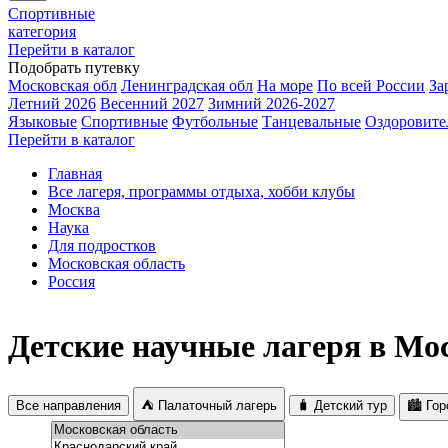
Спортивные
категория
Перейти в каталог
Подобрать путевку
Московская обл
Ленинградская обл
На море
По всей России
За
Летний 2026
Весенний 2027
Зимний 2026-2027
Языковые
Спортивные
Футбольные
Танцевальные
Оздоровите
Перейти в каталог
Главная
Все лагеря, программы отдыха, хобби клубы
Москва
Наука
Для подростков
Московская область
Россия
Детские научные лагеря в Мос
Все направления
⛺ Палаточный лагерь
🧳 Детский тур
🏙️ Го