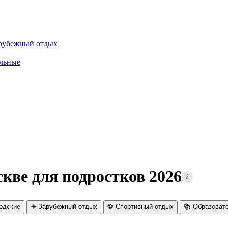
рубежный отдых
льные
кве для подростков 2026
i
родские
✈️ Зарубежный отдых
⚽ Спортивный отдых
📚 Образоват