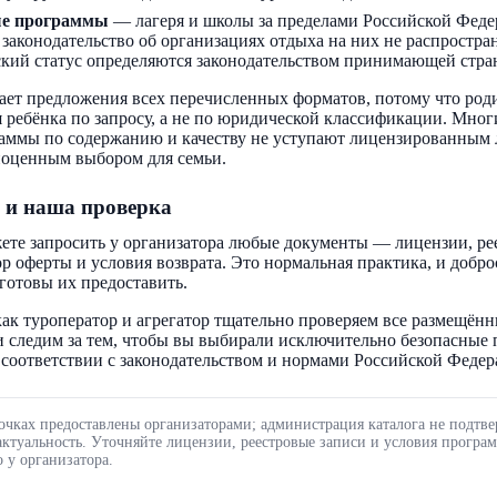
ые программы
— лагеря и школы за пределами Российской Феде
 законодательство об организациях отдыха на них не распростра
кий статус определяются законодательством принимающей стра
ает предложения всех перечисленных форматов, потому что род
 ребёнка по запросу, а не по юридической классификации. Мног
аммы по содержанию и качеству не уступают лицензированным 
ноценным выбором для семьи.
 и наша проверка
ете запросить у организатора любые документы — лицензии, ре
ор оферты и условия возврата. Это нормальная практика, и добр
готовы их предоставить.
ак туроператор и агрегатор тщательно проверяем все размещённ
 следим за тем, чтобы вы выбирали исключительно безопасные
соответствии с законодательством и нормами Российской Федер
очках предоставлены организаторами; администрация каталога не подтве
актуальность. Уточняйте лицензии, реестровые записи и условия програ
 у организатора.