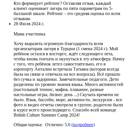
Кто формирует рейтинг?
Оставляя отзыв, каждый
клиент оценивает лагерь по пяти параметрам по 5-
балльной шкале. Рейтинг - это средняя оценка по всем
отзывам.
28 Июля 2024 г.
Мама участника
Хочу выразить огромную благодарность всем
организаторам лагеря в Турции
(1 смена 2024 г). Мой
ребёнок остался в восторге, ждёт следующего лета,
чтобы вновь поехать и окунуться в эту атмосферу. Начну
с того,
что ребёнок летел самостоятельно
, его в
аэропорту Анталии встречала Татьяна (которая всегда
была на связи и отвечала на все вопросы). Всё прошло
без сучка и задоринки. Замечательные педагоги. Дети
разделены по уровню знания языка. Много активностей
(настольный теннис, мафия, плавание, разные
настольные игры, бизнес день ...) Скучать времени не
было. Язык,
бассейн
,
море
,
активности
, экскурсии - все
фото и видео отчеты смотрели в группе, родители были
в курсе всего происходящего. Спасибо всей команде
British Culture Summer Camp 2024!
Общая оценка:
Отлично:
5.0
(подробнее)