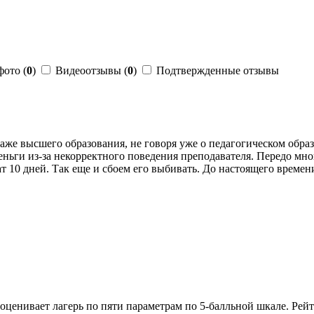
фото (
0
)
Видеоотзывы (
0
)
Подтвержденные отзывы
же высшего образования, не говоря уже о педагогическом образ
деньги из-за некорректного поведения преподавателя. Передо мн
ат 10 дней. Так еще и сбоем его выбивать. До настоящего времен
оценивает лагерь по пяти параметрам по 5-балльной шкале. Рейти