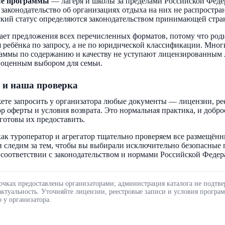
ые программы
— лагеря и школы за пределами Российской Феде
 законодательство об организациях отдыха на них не распростра
кий статус определяются законодательством принимающей стра
ает предложения всех перечисленных форматов, потому что род
 ребёнка по запросу, а не по юридической классификации. Мног
аммы по содержанию и качеству не уступают лицензированным 
ноценным выбором для семьи.
 и наша проверка
ете запросить у организатора любые документы — лицензии, ре
ор оферты и условия возврата. Это нормальная практика, и добр
готовы их предоставить.
ак туроператор и агрегатор тщательно проверяем все размещённ
 следим за тем, чтобы вы выбирали исключительно безопасные
соответствии с законодательством и нормами Российской Федер
очках предоставлены организаторами; администрация каталога не подтве
актуальность. Уточняйте лицензии, реестровые записи и условия програ
 у организатора.