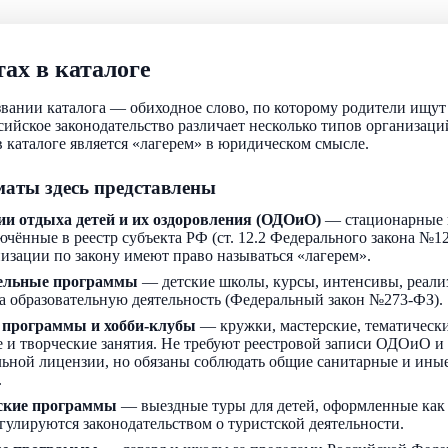
ах в каталоге
звании каталога — обиходное слово, по которому родители ищу
ссийское законодательство различает несколько типов организаци
 каталоге является «лагерем» в юридическом смысле.
аты здесь представлены
ии отдыха детей и их оздоровления (ОДОиО)
— стационарные 
ючённые в реестр субъекта РФ (ст. 12.2 Федерального закона №1
низации по закону имеют право называться «лагерем».
ельные программы
— детские школы, курсы, интенсивы, реали
а образовательную деятельность (Федеральный закон №273-ФЗ).
 программы и хобби-клубы
— кружки, мастерские, тематически
 и творческие занятия. Не требуют реестровой записи ОДОиО и
льной лицензии, но обязаны соблюдать общие санитарные и ин
.
ские программы
— выездные туры для детей, оформленные как
егулируются законодательством о туристской деятельности.