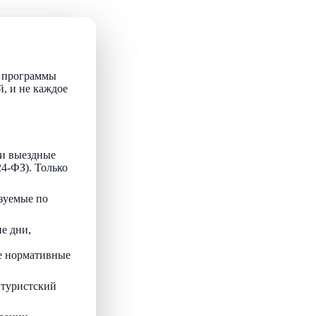
т программы
й, и не каждое
и выездные
24-ФЗ). Только
зуемые по
е дни,
ые нормативные
 туристский