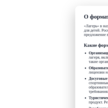
О формат
«Лагерь» в на
для детей. Ро
предложение в
Какие форм
Организац
лагеря, вкл
такие орга
Образоват
лицензии н
Досуговые
спортивные
образовате
требования
Туристиче
продукт. Р