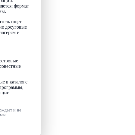
рации.
няется; формат
ны.
итель ищет
ие досуговые
лагерям и
естровые
осовестные
ые в каталоге
 программы,
ации.
рждает и не
ммы