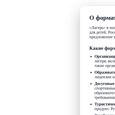
О формат
«Лагерь» в на
для детей. Ро
предложение в
Какие форм
Организац
лагеря, вкл
такие орга
Образоват
лицензии н
Досуговые
спортивные
образовате
требования
Туристиче
продукт. Р