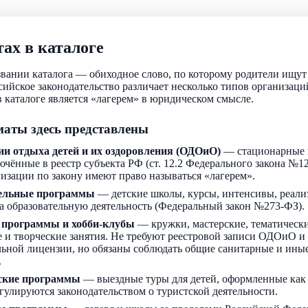
ах в каталоге
звании каталога — обиходное слово, по которому родители ищу
ссийское законодательство различает несколько типов организаци
 каталоге является «лагерем» в юридическом смысле.
аты здесь представлены
ии отдыха детей и их оздоровления (ОДОиО)
— стационарные 
ючённые в реестр субъекта РФ (ст. 12.2 Федерального закона №1
низации по закону имеют право называться «лагерем».
ельные программы
— детские школы, курсы, интенсивы, реали
а образовательную деятельность (Федеральный закон №273-ФЗ).
 программы и хобби-клубы
— кружки, мастерские, тематически
 и творческие занятия. Не требуют реестровой записи ОДОиО и
льной лицензии, но обязаны соблюдать общие санитарные и ин
.
ские программы
— выездные туры для детей, оформленные как
егулируются законодательством о туристской деятельности.