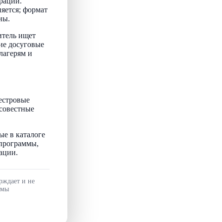
рации.
няется; формат
ны.
итель ищет
ие досуговые
лагерям и
естровые
осовестные
ые в каталоге
 программы,
ации.
рждает и не
ммы