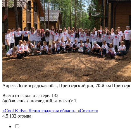
Адрес: Ленинградская обл., Приозерский р-н, 70-й км Приозерс
Всего отзывов о лагере:
132
(добавлено за последний за месяц):
1
«Cool Kids», Ленинградская область, «Связист»
4.5
132 отзыва