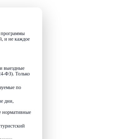
т программы
й, и не каждое
и выездные
24-ФЗ). Только
зуемые по
е дни,
ые нормативные
 туристский