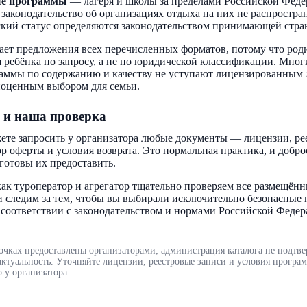
ые программы
— лагеря и школы за пределами Российской Феде
 законодательство об организациях отдыха на них не распростра
кий статус определяются законодательством принимающей стра
ает предложения всех перечисленных форматов, потому что род
 ребёнка по запросу, а не по юридической классификации. Мног
аммы по содержанию и качеству не уступают лицензированным 
ноценным выбором для семьи.
 и наша проверка
ете запросить у организатора любые документы — лицензии, ре
ор оферты и условия возврата. Это нормальная практика, и добр
готовы их предоставить.
ак туроператор и агрегатор тщательно проверяем все размещённ
 следим за тем, чтобы вы выбирали исключительно безопасные
соответствии с законодательством и нормами Российской Федер
очках предоставлены организаторами; администрация каталога не подтве
актуальность. Уточняйте лицензии, реестровые записи и условия програ
 у организатора.