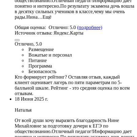
обществознанию.
Отличный педагог
!Информацию дает
понятно и интересно.По результату экзамена дочь вошла
в десятку сильных учеников в классе,чему мы очень
рады.Нина…Ещё
Общая оценка:
Отлично:
5.0
(подробнее)
Источник отзыва:
Яндекс.Карты
Отлично, 5.0
Размещение
Вожатые и персонал
Питание
Программа
Безопасность
Кто формирует рейтинг?
Оставляя отзыв, каждый
клиент оценивает лагерь по пяти параметрам по 5-
балльной шкале. Рейтинг - это средняя оценка по всем
отзывам.
18 Июня 2025 г.
Наталья
От всей души хочу выразить благодарность Нине
Михайловне за подготовку дочери к ЕГЭ по
обществознанию.
Отличный педагог
!Информацию дает
понятно и интересно.По результату экзамена дочь вошла