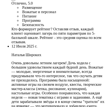
Отлично, 5.0
Размещение
Вожатые и персонал
Питание
Программа
Безопасность
Кто формирует рейтинг?
Оставляя отзыв, каждый
клиент оценивает лагерь по пяти параметрам по 5-
балльной шкале. Рейтинг - это средняя оценка по всем
отзывам.
12 Июля 2025 г.
Наталья Широких
Очень довольны летним лагерем! Дочь ходила с
большим удовольствием каждый будний день. Вожатые
— молодые, энергичные и внимательные, всегда
придумывали что-то интересное, так что скучать детям
не приходилось. Программа была насыщенной:
активные игры на свежем воздухе
, квесты, творческие
мастер-классы (лепка, рисование, кулинария),
настольные игры. Особенно понравилось, что каждая
неделя — новая тематика с играми и заданиями. А ещё
дети зарабатывали звёзды и в конце смены "тратили" их
на ярмарке — это мотивировало и добавляло азарта.