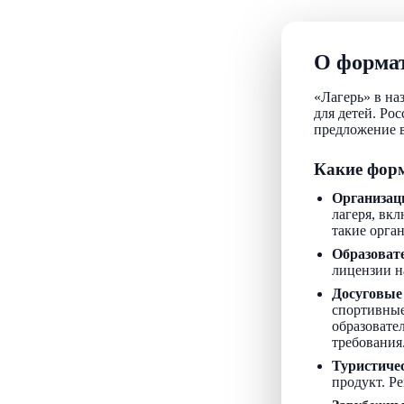
О формат
«Лагерь» в на
для детей. Ро
предложение в
Какие форм
Организац
лагеря, вкл
такие орга
Образоват
лицензии н
Досуговые
спортивные
образовате
требования
Туристиче
продукт. Р