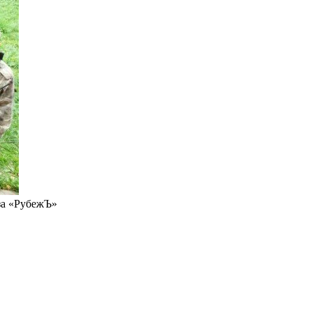
аза «РубежЪ»