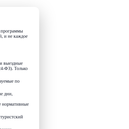
т программы
й, и не каждое
и выездные
24-ФЗ). Только
зуемые по
е дни,
ые нормативные
 туристский