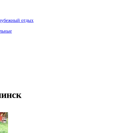
рубежный отдых
льные
нинск