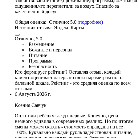
задействован:
питание
,проживание,
программа
,
вожатые
,б
ощущения,
что переплатили за воздух
.Спасибо за
качественный досуг.
Общая оценка:
Отлично:
5.0
(подробнее)
Источник отзыва:
Яндекс.Карты
Отлично, 5.0
Размещение
Вожатые и персонал
Питание
Программа
Безопасность
Кто формирует рейтинг?
Оставляя отзыв, каждый
клиент оценивает лагерь по пяти параметрам по 5-
балльной шкале. Рейтинг - это средняя оценка по всем
отзывам.
6 Августа 2026 г.
Ксения Савчук
Оплатили ребёнку заезд впервые. Конечно, цена
немного удивила в современных реалиях. Но по итогам
смены можем сказать - стоимость оправдана на все
100%. Буквально каждый рубль задействован:
питание
,
проживание,
программа
,
вожатые
, безопасность.