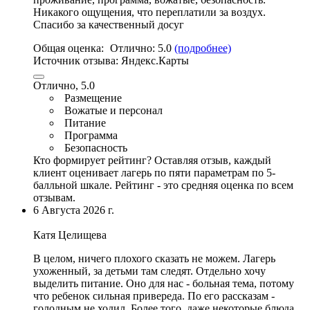
Никакого ощущения,
что переплатили за воздух
.
Спасибо за качественный досуг
Общая оценка:
Отлично:
5.0
(подробнее)
Источник отзыва:
Яндекс.Карты
Отлично, 5.0
Размещение
Вожатые и персонал
Питание
Программа
Безопасность
Кто формирует рейтинг?
Оставляя отзыв, каждый
клиент оценивает лагерь по пяти параметрам по 5-
балльной шкале. Рейтинг - это средняя оценка по всем
отзывам.
6 Августа 2026 г.
Катя Целищева
В целом, ничего плохого сказать не можем. Лагерь
ухоженный, за детьми там следят.
Отдельно хочу
выделить питание
. Оно для нас - больная тема, потому
что ребенок сильная привереда. По его рассказам -
голодным не ходил. Более того, даже некоторые блюда