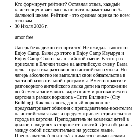
Кто формирует рейтинг?
Оставляя отзыв, каждый
клиент оценивает лагерь по пяти параметрам по 5-
балльной шкале. Рейтинг - это средняя оценка по всем
отзывам.
30 Июля 2026 г.
umor free
Лагерь безнадежно испортился! Не ожидала такого от
Enjoy Camp. Были до этого в Enjoy Camp Изумруд и
Enjoy Camp Салют на английской смене. В этот раз
приехали в Елочки также на английскую смену. Была
цель – практика разговорного английского языка. Но
лагерь абсолютно не выполнил свои обязательства в
части образовательной программы.
Вместо практики
разговорного английского языка дети на протяжении
всей смены занимались вырезанием и рисованием из
картона в рамках воркшопа «Сити Билдинг»
(City
Building). Как оказалось, данный воркшоп не
предусматривает общения с преподавателем-носителем
на английском языке, а предусматривает строительство
города из картона. Преподаватель не вовлекал детей в
диалог, находился в стороне от занятий. Дети общались
между собой исключительно на русском языке.
Преподаватель (носитель) занимался своими делами.