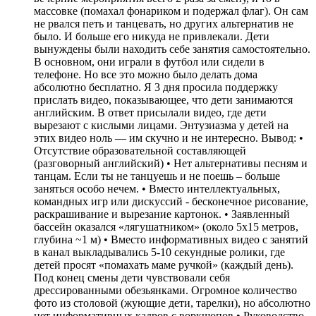
массовке (помахал фонариком и подержал флаг). Он сам
не рвался петь и танцевать, но других альтернатив не
было. И больше его никуда не привлекали. Дети
вынуждены были находить себе занятия самостоятельно.
В основном, они играли в футбол или сидели в
телефоне. Но все это можно было делать дома
абсолютно бесплатно. Я 3 дня просила поддержку
прислать видео, показывающее, что дети занимаются
английским. В ответ присылали видео, где дети
вырезают с кислыми лицами. Энтузиазма у детей на
этих видео ноль — им скучно и не интересно. Вывод: •
Отсутствие образовательной составляющей
(разговорный английский) • Нет альтернативы песням и
танцам. Если ты не танцуешь и не поешь – больше
заняться особо нечем. • Вместо интеллектуальных,
командных игр или дискуссий
- бесконечное рисование,
раскрашивание и вырезание картонок.
• Заявленный
бассейн оказался «лягушатником»
(около 5х15 метров,
глубина ~1 м) • Вместо информативных видео с занятий
в канал выкладывались 5-10 секундные ролики, где
детей просят «помахать маме ручкой» (каждый день).
Под конец смены дети чувствовали себя
дрессированными обезьянками.
Огромное количество
фото из столовой
(жующие дети, тарелки), но абсолютно
нет информативных кадров с воркшопов • Руководство