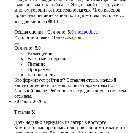
выделил там как любимые. Это, на мой взгляд, уже о
многом говорит относительно лагеря. Чтоб ребенок
привереда питание заценил.. Видимо там ресторан со
звездой мишлен😁👍🏻
Общая оценка:
Отлично:
5.0
(подробнее)
Источник отзыва:
Яндекс.Карты
Отлично, 5.0
Размещение
Вожатые и персонал
Питание
Программа
Безопасность
Кто формирует рейтинг?
Оставляя отзыв, каждый
клиент оценивает лагерь по пяти параметрам по 5-
балльной шкале. Рейтинг - это средняя оценка по всем
отзывам.
30 Июля 2026 г.
Татьяна У.
Дочь недавно вернулась из лагеря в восторге!
Компетентные преподаватели повысили мотивацию к
изучению языка
. Вожатые, по её словам, очень