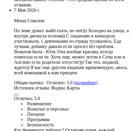
отзывам.
7 Мая 2026 г.
Миша Соколов
По зиме думал -вайб ехать, но неё))) Холодно на улице, а
внутри движуха полная)) С пацанами в конкурсах
участвовали, с девчонками из отряда тусовались. Еда
лучшая, добавку давали если просил без проблем.
Вожатая была - Юля. Она вообще красава, всегда
помогала если че. Хочу еще, может летом в Сочи или в
Англию если родители отпустят))) Так что, инджой,
ждите)) Я вас еще другим пацанам зарекомендую, авось,
всей компашкой к вам приедем
Общая оценка:
Отлично:
5.0
(подробнее)
Источник отзыва:
Яндекс.Карты
Отлично, 5.0
Размещение
Вожатые и персонал
Питание
Программа
Безопасность
Кто формирует рейтинг?
Оставляя отзыв, каждый