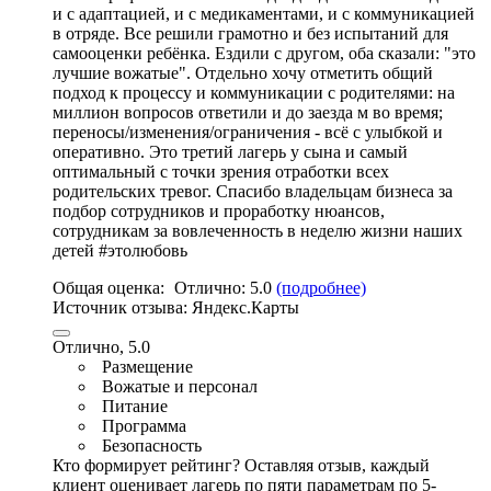
и с адаптацией, и с медикаментами, и с коммуникацией
в отряде. Все решили грамотно и без испытаний для
самооценки ребёнка. Ездили с другом, оба сказали:
"это
лучшие вожатые"
. Отдельно хочу отметить общий
подход к процессу и коммуникации с родителями: на
миллион вопросов ответили и до заезда м во время;
переносы/изменения/ограничения - всё с улыбкой и
оперативно. Это третий лагерь у сына и самый
оптимальный с точки зрения отработки всех
родительских тревог. Спасибо владельцам бизнеса за
подбор сотрудников и проработку нюансов,
сотрудникам за вовлеченность в неделю жизни наших
детей #этолюбовь
Общая оценка:
Отлично:
5.0
(подробнее)
Источник отзыва:
Яндекс.Карты
Отлично, 5.0
Размещение
Вожатые и персонал
Питание
Программа
Безопасность
Кто формирует рейтинг?
Оставляя отзыв, каждый
клиент оценивает лагерь по пяти параметрам по 5-