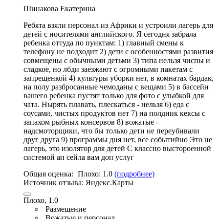
Шинакова Екатерина
Ребята взяли персонал из Африки и устроили лагерь для
детей с носителями английского. Я сегодня забрала
ребенка оттуда по пунктам: 1) главный смены к
телефону не подходит 2) дети с особенностями развития
совмещены с обычными детьми 3) типа нельзя чиспы и
сладкое, но лбди заезжают с огромными пакетам с
запрещенкой 4) культуры уборки нет, в комнатах бардак,
на полу разбросанные чемоданы с вещами 5)
в бассейн
вашего ребенка пустят только для фото с улыбкой для
чата
. Нырять плавать, плескаться - нельзя 6)
еда с
соусами
, чистых продуктов нет 7) на полдник кексы с
запахом рыбных консервов 8)
вожатые
-
надсмоторщики, что бы только дети не переубивали
друг друга 9) программы дня нет, все событийно Это не
лагерь, это изолятор для детей С классно выстороенной
системой ап сейла вам доп услуг
Общая оценка:
Плохо:
1.0
(подробнее)
Источник отзыва:
Яндекс.Карты
Плохо, 1.0
Размещение
Вожатые и персонал