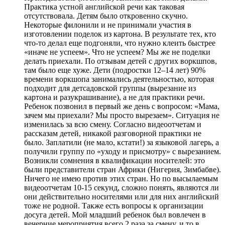
Практика устной английской речи как таковая
отсутствовала. Детям было откровенно скучно.
Некоторые филонили и не принимали участия в
изготовлении поделок из картона. В результате тех, кто
что-то делал еще подгоняли, что нужно клеить быстрее
«иначе не успеем». Что не успеем? Мы же не поделки
делать приехали. По отзывам детей с других воркшпов,
там было еще хуже. Дети (подростки 12–14 лет) 90%
времени воркшопа занимались деятельностью, которая
подходит для детсадовской группы (вырезание из
картона и разукрашивание), а не для практики речи.
Ребенок позвонил в первый же день с вопросом: «Мама,
зачем мы приехали? Мы просто вырезаем». Ситуация не
изменилась за всю смену. Согласно видеоотчетам и
рассказам детей, никакой разговорной практики не
было. Заплатили (не мало, кстати!) за языковой лагерь, а
получили группу по «уходу и присмотру» с вырезанием.
Возникли сомнения в квалификации носителей: это
были представители стран Африки (Нигерия, Зимбабве).
Ничего не имею против этих стран. Но по высылаемым
видеоотчетам 10-15 секунд, сложно понять, являются ли
они действительно носителями или для них английский
тоже не родной.
Также есть вопросы к организации
досуга детей
. Мой младший ребенок был вовлечен в
вечерние мероприятия всего 2 раза за смену, и то в