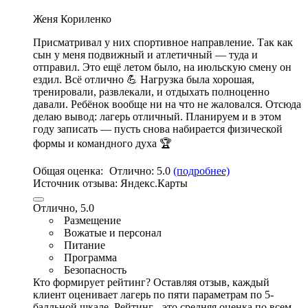
Женя Кориленко
Присматривал у них спортивное направление
. Так как
сын у меня подвижный и атлетичный — туда и
отправил. Это ещё летом было, на июльскую смену он
ездил. Всё отлично 💪 Нагрузка была хорошая,
тренировали, развлекали, и отдыхать полноценно
давали. Ребёнок вообще ни на что не жаловался. Отсюда
делаю вывод: лагерь отличный. Планируем и в этом
году записать — пусть снова набирается физической
формы и командного духа 🏆
Общая оценка:
Отлично:
5.0
(подробнее)
Источник отзыва:
Яндекс.Карты
Отлично, 5.0
Размещение
Вожатые и персонал
Питание
Программа
Безопасность
Кто формирует рейтинг?
Оставляя отзыв, каждый
клиент оценивает лагерь по пяти параметрам по 5-
балльной шкале. Рейтинг - это средняя оценка по всем