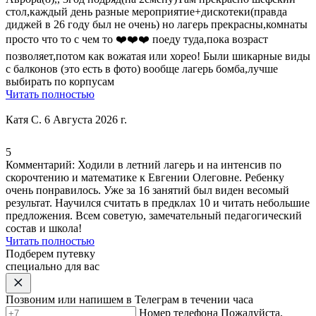
стол,каждый день разные мероприятие+дискотеки(правда
диджей в 26 году был не очень) но лагерь прекрасны,
комнаты
просто что то с чем то ❤️❤️❤️ поеду туда
,пока возраст
позволяет,
потом как вожатая или хорео
! Были шикарные виды
с балконов (это есть в фото) вообще лагерь бомба,лучше
выбирать по корпусам
Читать полностью
Катя С.
6 Августа 2026 г.
5
Комментарий:
Ходили в летний лагерь и на интенсив по
скорочтению и математике к Евгении Олеговне. Ребенку
очень понравилось. Уже за 16 занятий был виден весомый
результат. Научился считать в предклах 10 и читать небольшие
предложения. Всем советую, замечательный педагогический
состав и школа!
Читать полностью
Подберем путевку
специально для вас
Позвоним или напишем в Телеграм в течении часа
Номер телефона
Пожалуйста,