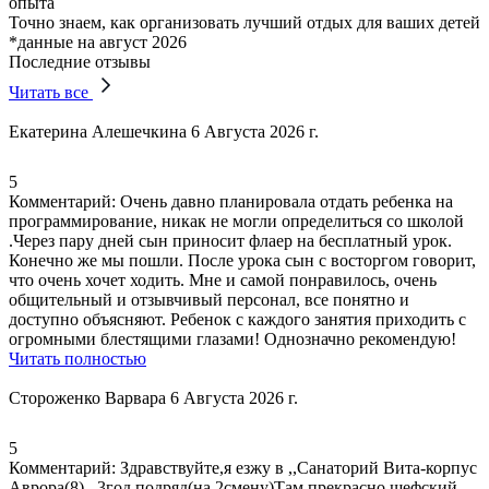
опыта
Точно знаем, как организовать лучший отдых для ваших детей
*данные на август 2026
Последние отзывы
Читать все
Екатерина Алешечкина
6 Августа 2026 г.
5
Комментарий:
Очень давно планировала отдать ребенка на
программирование, никак не могли определиться со школой
.Через пару дней сын приносит флаер на бесплатный урок.
Конечно же мы пошли. После урока сын с восторгом говорит,
что очень хочет ходить. Мне и самой понравилось,
очень
общительный и отзывчивый персонал
, все понятно и
доступно объясняют.
Ребенок с каждого занятия приходить с
огромными блестящими глазами
! Однозначно рекомендую!
Читать полностью
Стороженко Варвара
6 Августа 2026 г.
5
Комментарий:
Здравствуйте,я езжу в ,,Санаторий Вита-
корпус
Аврора
(8),, 3год подряд(на 2смену)Там прекрасно шефский