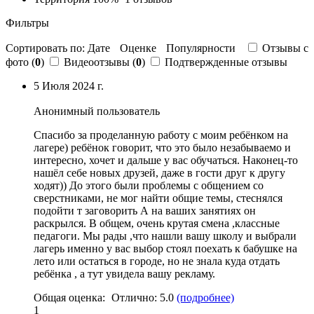
Фильтры
Сортировать по:
Дате
Оценке
Популярности
Отзывы c
фото (
0
)
Видеоотзывы (
0
)
Подтвержденные отзывы
5 Июля 2024 г.
Анонимный пользователь
Спасибо за проделанную работу с моим ребёнком на
лагере) ребёнок говорит, что это было незабываемо и
интересно, хочет и дальше у вас обучаться. Наконец-то
нашёл себе новых друзей, даже в гости друг к другу
ходят)) До этого были проблемы с общением со
сверстниками, не мог найти общие темы, стеснялся
подойти т заговорить А на ваших занятиях он
раскрылся. В общем, очень крутая смена ,
классные
педагоги
. Мы рады ,
что нашли вашу школу и выбрали
лагерь именно у вас выбор стоял поехать к бабушке на
лето или остаться в городе
, но не знала куда отдать
ребёнка , а тут увидела вашу рекламу.
Общая оценка:
Отлично:
5.0
(подробнее)
1