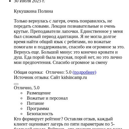
30 Июля 2025 г.
Кукушкина Полина
Только вернулась с лагеря, очень понравилось, не
передать словами. Лекции познавательные и очень
крутые. Преподаватели лапочки. Единственное у меня
был сложный период адаптации.
Я не могла долгое
время найти общий язык с ребятами
,
но вожатые
помогали и поддерживали
, спасибо им огромное за это.
Вернусь еще.
Большой минус это конечно кровати и
душ
. Еда порой была вкусная, порой нет, но это лично
мои предпочтения. Спасибо огромное за смену
Общая оценка:
Отлично:
5.0
(подробнее)
Источник отзыва:
Cайт kidsincamp.ru
Отлично, 5.0
Размещение
Вожатые и персонал
Питание
Программа
Безопасность
Кто формирует рейтинг?
Оставляя отзыв, каждый
клиент оценивает лагерь по пяти параметрам по 5-