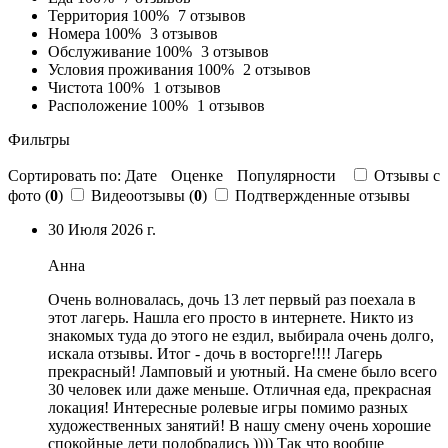
Территория
100%
7 отзывов
Номера
100%
3 отзывов
Обслуживание
100%
3 отзывов
Условия проживания
100%
2 отзывов
Чистота
100%
1 отзывов
Расположение
100%
1 отзывов
Фильтры
Сортировать по:
Дате
Оценке
Популярности
Отзывы c
фото (
0
)
Видеоотзывы (
0
)
Подтвержденные отзывы
30 Июля 2026 г.
Анна
Очень волновалась, дочь 13 лет первый раз поехала в
этот лагерь. Нашла его просто в интернете. Никто из
знакомых туда до этого не ездил, выбирала очень долго,
искала отзывы. Итог - дочь в восторге!!!! Лагерь
прекрасный! Ламповый и уютный. На смене было всего
30 человек или даже меньше.
Отличная еда
, прекрасная
локация!
Интересные ролевые игры помимо разных
художественных занятий
! В нашу смену очень хорошие
спокойные дети подобрались )))) Так что вообще