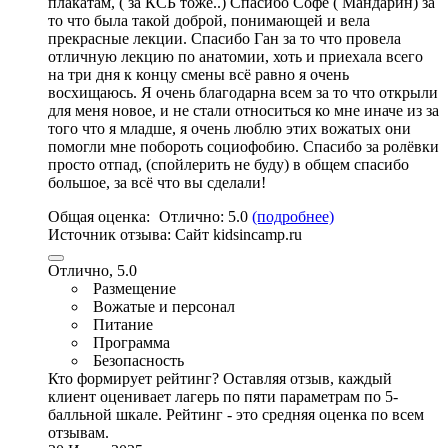
плакатам, ( за КСБ тоже..) Спасибо Софе ( Мандарин) за
то что была такой доброй, понимающей и вела
прекрасные лекции. Спасибо Ган за то что провела
отличную лекцию по анатомии, хоть и приехала всего
на три дня к концу смены всё равно я очень
восхищаюсь. Я очень благодарна всем за то что открыли
для меня новое, и не стали относиться ко мне иначе из за
того что я младше, я очень люблю этих вожатых они
помогли мне побороть социофобию. Спасибо за ролёвки
просто отпад, (спойлерить не буду) в общем спасибо
большое, за всё что вы сделали!
Общая оценка:
Отлично:
5.0
(подробнее)
Источник отзыва:
Cайт kidsincamp.ru
Отлично, 5.0
Размещение
Вожатые и персонал
Питание
Программа
Безопасность
Кто формирует рейтинг?
Оставляя отзыв, каждый
клиент оценивает лагерь по пяти параметрам по 5-
балльной шкале. Рейтинг - это средняя оценка по всем
отзывам.