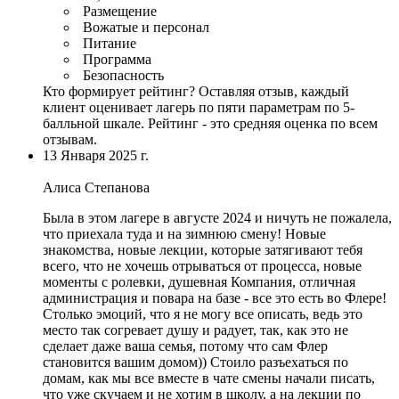
Размещение
Вожатые и персонал
Питание
Программа
Безопасность
Кто формирует рейтинг?
Оставляя отзыв, каждый
клиент оценивает лагерь по пяти параметрам по 5-
балльной шкале. Рейтинг - это средняя оценка по всем
отзывам.
13 Января 2025 г.
Алиса Степанова
Была в этом лагере в августе 2024 и ничуть не пожалела,
что приехала туда и на зимнюю смену! Новые
знакомства, новые лекции, которые затягивают тебя
всего, что не хочешь отрываться от процесса, новые
моменты с ролевки, душевная Компания,
отличная
администрация и повара на базе
- все это есть во Флере!
Столько эмоций
, что я не могу все описать,
ведь это
место так согревает душу и радует
, так, как это не
сделает даже ваша семья, потому что сам Флер
становится вашим домом)) Стоило разъехаться по
домам, как мы все вместе в чате смены начали писать,
что уже скучаем и не хотим в школу, а на лекции по