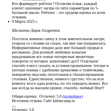
Кто формирует рейтинг?
Оставляя отзыв, каждый
клиент оценивает лагерь по пяти параметрам по 5-
балльной шкале. Рейтинг - это средняя оценка по всем
отзывам.
9 Марта 2025 г.
Шильнева Дарья Андреевна
Посетила зимнюю смену в этом замечательном лагере,
уезжала со слезами на глазах, так мне там понравилось.
Информативные лекции дали мне большой прорыв в
рисовании.
Для ролевой любимые вожатые
придумывали все новые интересные мюжетные
повороты от которых захватывает дух
!! Отдельное
спасибо я могу сказать за условия проживания.
теплые и
уютные номера с удобными кроватями и тумбочками
,
невероятно вкусная,
питательная и сбалансированная
столовая
. Единственное, немного грустно, что на всю
комнату всего одна розетка, но это передить можно. Все
как всегда на высшем уровне, спасибо, любмый fleur!!
Общая оценка:
Отлично:
5.0
(подробнее)
Источник отзыва:
Cайт kidsincamp.ru
Отлично, 5.0