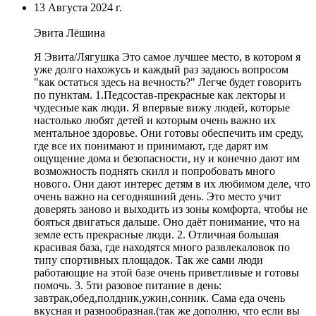
13 Августа 2024 г.
Эвита Лёшина
Я Эвита/Лягушка
Это самое лучшее место
, в котором я
уже долго нахожусь и каждый раз задаюсь вопросом
"как остаться здесь на вечность?" Легче будет говорить
по пунктам. 1.Педсостав-прекрасные как лекторы и
чудесные как люди. Я впервые вижу людей, которые
настолько любят детей и которым очень важно их
ментальное здоровье. Они готовы обеспечить им среду,
где все их понимают и принимают, где дарят им
ощущение дома и безопасности, ну и конечно дают им
возможность поднять скилл и попробовать много
нового. Они дают интерес детям в их любимом деле, что
очень важно на сегодняшний день. Это место учит
доверять заново и выходить из зоны комфорта, чтобы не
бояться двигаться дальше. Оно даёт понимание, что на
земле есть прекрасные люди. 2. Отличная большая
красивая база, где находятся много развлекаловок по
типу спортивных площадок. Так же сами люди
работающие на этой базе очень приветливые и готовы
помочь. 3. 5ти разовое питание в день:
завтрак,обед,полдник,ужин,сонник.
Сама еда очень
вкусная и разнообразная
.(так же дополню, что если вы