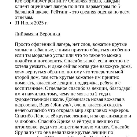
Кто формирует рейтинг?
Оставляя отзыв, каждый
клиент оценивает лагерь по пяти параметрам по 5-
балльной шкале. Рейтинг - это средняя оценка по всем
отзывам.
31 Июля 2025 г.
Лийвамяги Вероника
Просто офигенный лагерь, нет слов, вожатые крутые
милые и забавные, с ними приятно общаться особенно
если ты морально устал или что то такое то можно
подойти и поговорить. Спасибо за всё, если честно не
хотела уезжать, и даже сейчас когда уже нахожусь дома,
хочу вернуться обратно, потому что теперь там мой
второй дом, там есть крутые вожатые им приятно
помогать, классные лекции, поддержка, ребята в е
воспитанные. Отдельное спасибо за лекции, благодаря
им я научилась тому, чему не могла за 2 года в
художественной школе.
Добавилась новая вожатая в
пед
.состав, Варя ( Жигуль) , очень классная сказать
нечего.спасибо что открыла мир акриловых маркеров.
Спасибо Лёне за её крутые лекции, и за организацию и
за любовь. Спасибо Эрике за её труд и лекцию по
штриховке, рада что встретила такую милаху. Спасибо
Яру за то что она вела такие крутые лекции по