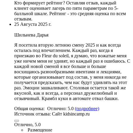
Кто формирует рейтинг?
Оставляя отзыв, каждый
клиент оценивает лагерь по пяти параметрам по 5-
балльной шкале. Рейтинг - это средняя оценка по всем
отзывам.
25 Августа 2025 г.
Шильнева Дарья
Я посетила вторую летнюю смену 2025 и как всегда
осталась под впечатлением. Каждый раз, когда я
приезжаю во Fleur du soleil, я думаю,
что вожатые меня
уже ничем меня не удивят
, но каждый раз я ошибаюсь. С
каждой новой сменой я все больше и больше
восхищаюсь разнообразными ивентами и лекциями,
которые организовывает под состав, у меня никогда не
получается предсказать, чем нас будут удивлять на этот
раз. Эмоции зашкаливают. Столовая остается такой же
вкусной, как и всегда, а персонал дружелюбный и
отзывчивый. Крамбл куки в автомате отвал башки.
Общая оценка:
Отлично:
5.0
(подробнее)
Источник отзыва:
Cайт kidsincamp.ru
Отлично, 5.0
Размещение