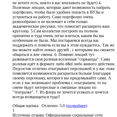
не хотите есть, никто в вас впихивать не будет) 4.
Полезные лекции, которые дают возможность набрать
портфолио, чтобы было удобнее попасть в ВУЗы и
устроиться на работу. Само портфолио очень
разнообразно и не включает в себя только
академические рисунки, что помогает расширить ваш
кругозор. 5.
Сам коллектив построен на полном
принятии и туда очень легко влиться
, каким бы вы
особенным не были. Мы постараемся всегда вас
поддержать и помочь если вы в этом нуждаетесь. Так же
вы можете найти новых друзей , с которыми вы сможете
общаться и вне смены. 6. Помимо лекций тут
развивается своя ролевая вселенная "сорванцы". Сама
ролевая идёт в формате либо d&d либо живого действия.
Педсостав отлично отыгрывает персонажей и у вас тоже
появляется возможность раскрыться больше благодаря
своему персонажу, которого вы придумывайте сами. А
если у вас возникают проблемы с отыгрышем, то на
смене будут интересные и смешные лекции по
"театралке". 7. Из флера не хочется уезжать и хочется
всегда возвращаться туда!!
Общая оценка:
Отлично:
5.0
(подробнее)
1
Источник отзыва:
Официальные социальные сети