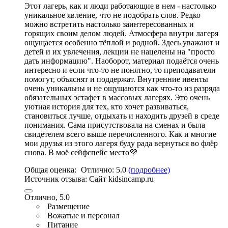
Этот лагерь, как и люди работающие в нем - настолько
уникальное явление, что не подобрать слов. Редко
можно встретить настолько заинтересованных и
горящих своим делом людей. Атмосфера внутри лагеря
ощущается особенно тёплой и родной. Здесь уважают и
детей и их увлечения, лекции не нацелены на "просто
дать информацию". Наоборот, материал подаётся очень
интересно и если что-то не понятно,
то преподаватели
помогут
, объяснят и поддержат. Внутренние ивенты
очень уникальны и не ощущаются как что-то из разряда
обязательных эстафет в массовых лагерях. Это очень
уютная история для тех, кто хочет развиваться,
становиться лучше, отдыхать и находить друзей в среде
понимания. Сама присутствовала на сменах и была
свидетелем всего выше перечисленного. Как и многие
мои друзья из этого лагеря буду рада вернуться во флёр
снова.
В моё сейфспейс место💜
Общая оценка:
Отлично:
5.0
(подробнее)
Источник отзыва:
Cайт kidsincamp.ru
Отлично, 5.0
Размещение
Вожатые и персонал
Питание