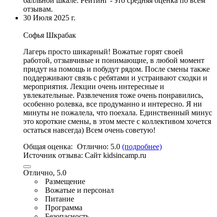
балльной шкале. Рейтинг - это средняя оценка по всем
отзывам.
30 Июля 2025 г.
Софья Шкрабак
Лагерь просто шикарный! Вожатые горят своей
работой, отзывчивые и понимающие,
в любой момент
придут на помощь и побудут рядом
.
После смены также
поддерживают связь с ребятами и устраивают сходки и
мероприятия
. Лекции очень интересные и
увлекательные. Развлечения тоже очень понравились,
особенно ролевка, все продуманно и интересно. Я ни
минуты не пожалела, что поехала. Единственный минус
это короткие смены, в этом месте с коллективом хочется
остаться навсегда) Всем очень советую!
Общая оценка:
Отлично:
5.0
(подробнее)
Источник отзыва:
Cайт kidsincamp.ru
Отлично, 5.0
Размещение
Вожатые и персонал
Питание
Программа
Безопасность