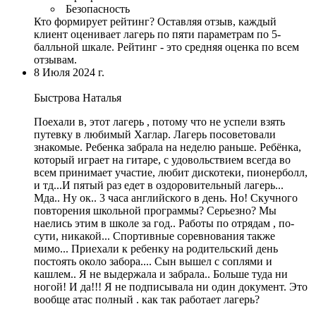
Безопасность
Кто формирует рейтинг?
Оставляя отзыв, каждый
клиент оценивает лагерь по пяти параметрам по 5-
балльной шкале. Рейтинг - это средняя оценка по всем
отзывам.
8 Июля 2024 г.
Быстрова Наталья
Поехали в, этот лагерь , потому что не успели взять
путевку в любимый Хаглар. Лагерь посоветовали
знакомые. Ребенка забрала на неделю раньше. Ребёнка,
который играет на гитаре, с удовольствием всегда во
всем принимает участие, любит дискотеки, пионерболл,
и тд...И пятый раз едет в оздоровительный лагерь...
Мда.. Ну ок.. 3 часа английского в день. Но! Скучного
повторения школьной программы? Серьезно? Мы
наелись этим в школе за год.. Работы по отрядам , по-
сути, никакой... Спортивные соревнования также
мимо... Приехали к ребенку на родительский день
постоять около забора....
Сын вышел с соплями и
кашлем
.. Я не выдержала и забрала.. Больше туда ни
ногой! И да!!! Я не подписывала ни один документ. Это
вообще атас полный . как так работает лагерь?