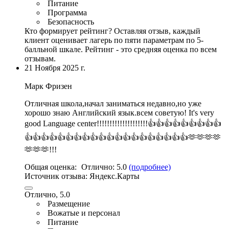
Питание
Программа
Безопасность
Кто формирует рейтинг?
Оставляя отзыв, каждый
клиент оценивает лагерь по пяти параметрам по 5-
балльной шкале. Рейтинг - это средняя оценка по всем
отзывам.
21 Ноября 2025 г.
Марк Фризен
Отличная школа,начал заниматься недавно,
но уже
хорошо знаю Английский язык
.всем советую! It's very
good Language center!!!!!!!!!!!!!!!!!!!!👍👍👍👍👍👍👍👍👍
👍👍👍👍👍👍👍👍👍👍👍👍👍👍👍👍👍👍👍👍🫶🫶🫶🫶
🫶🫶🫶!!!
Общая оценка:
Отлично:
5.0
(подробнее)
Источник отзыва:
Яндекс.Карты
Отлично, 5.0
Размещение
Вожатые и персонал
Питание