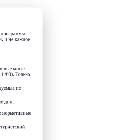
т программы
й, и не каждое
и выездные
24-ФЗ). Только
зуемые по
е дни,
ые нормативные
 туристский