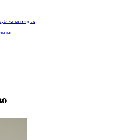
рубежный отдых
льные
во