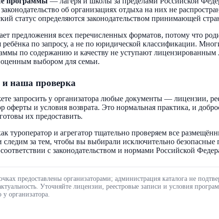
ые программы
— лагеря и школы за пределами Российской Феде
 законодательство об организациях отдыха на них не распростра
кий статус определяются законодательством принимающей стра
ает предложения всех перечисленных форматов, потому что род
 ребёнка по запросу, а не по юридической классификации. Мног
аммы по содержанию и качеству не уступают лицензированным 
ноценным выбором для семьи.
 и наша проверка
ете запросить у организатора любые документы — лицензии, ре
ор оферты и условия возврата. Это нормальная практика, и добр
готовы их предоставить.
ак туроператор и агрегатор тщательно проверяем все размещённ
 следим за тем, чтобы вы выбирали исключительно безопасные
соответствии с законодательством и нормами Российской Федер
очках предоставлены организаторами; администрация каталога не подтве
актуальность. Уточняйте лицензии, реестровые записи и условия програ
 у организатора.