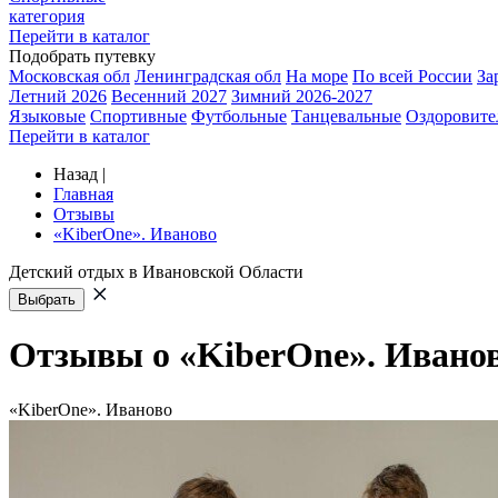
категория
Перейти в каталог
Подобрать путевку
Московская обл
Ленинградская обл
На море
По всей России
За
Летний 2026
Весенний 2027
Зимний 2026-2027
Языковые
Спортивные
Футбольные
Танцевальные
Оздоровите
Перейти в каталог
Назад
|
Главная
Отзывы
«KiberOne». Иваново
Детский отдых в Ивановской Области
Выбрать
Отзывы о «KiberOne». Ивано
«KiberOne». Иваново