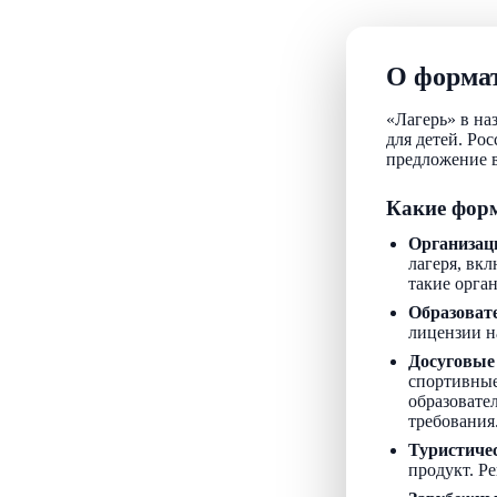
О формат
«Лагерь» в на
для детей. Ро
предложение в
Какие форм
Организац
лагеря, вкл
такие орга
Образоват
лицензии н
Досуговые
спортивные
образовате
требования
Туристиче
продукт. Р