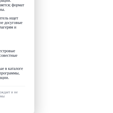
рации.
няется; формат
ны.
итель ищет
ие досуговые
лагерям и
естровые
осовестные
ые в каталоге
 программы,
ации.
рждает и не
ммы