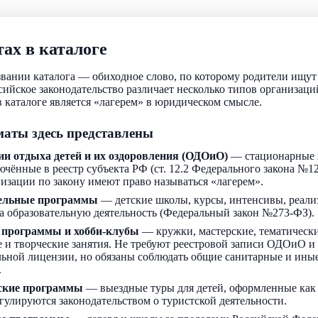
ах в каталоге
звании каталога — обиходное слово, по которому родители ищу
ссийское законодательство различает несколько типов организаци
 каталоге является «лагерем» в юридическом смысле.
аты здесь представлены
ии отдыха детей и их оздоровления (ОДОиО)
— стационарные 
ючённые в реестр субъекта РФ (ст. 12.2 Федерального закона №1
низации по закону имеют право называться «лагерем».
ельные программы
— детские школы, курсы, интенсивы, реали
а образовательную деятельность (Федеральный закон №273-ФЗ).
 программы и хобби-клубы
— кружки, мастерские, тематически
 и творческие занятия. Не требуют реестровой записи ОДОиО и
льной лицензии, но обязаны соблюдать общие санитарные и ин
.
ские программы
— выездные туры для детей, оформленные как
егулируются законодательством о туристской деятельности.