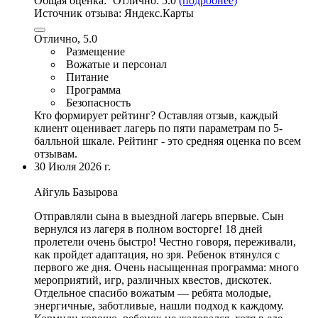
Общая оценка:
Отлично:
5.0
(подробнее)
Источник отзыва:
Яндекс.Карты
Отлично, 5.0
Размещение
Вожатые и персонал
Питание
Программа
Безопасность
Кто формирует рейтинг?
Оставляя отзыв, каждый
клиент оценивает лагерь по пяти параметрам по 5-
балльной шкале. Рейтинг - это средняя оценка по всем
отзывам.
30 Июля 2026 г.
Айгуль Базырова
Отправляли сына в выездной лагерь впервые. Сын
вернулся из лагеря в полном восторге! 18 дней
пролетели очень быстро! Честно говоря, переживали,
как пройдет адаптация, но зря. Ребенок втянулся с
первого же дня.
Очень насыщенная программа
: много
мероприятий,
игр
, различных квестов, дискотек.
Отдельное спасибо вожатым — ребята молодые
,
энергичные, заботливые, нашли подход к каждому.