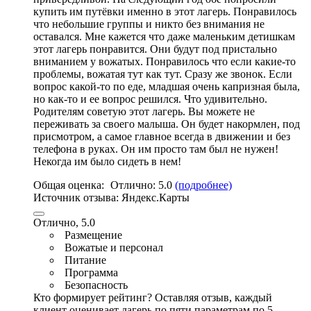
купить им путёвки именно в этот лагерь. Понравилось
что небольшие группы и никто без внимания не
оставался. Мне кажется что даже маленьким детишкам
этот лагерь понравится. Они будут под пристально
вниманием у вожатых. Понравилось что если какие-то
проблемы,
вожатая тут как тут
. Сразу же звонок. Если
вопрос какой-то по еде, младшая очень капризная была,
но как-то и ее вопрос решился. Что удивительно.
Родителям советую этот лагерь. Вы можете не
переживать за своего малыша. Он будет накормлен, под
присмотром, а самое главное всегда в движении и без
телефона в руках. Он им просто там был не нужен!
Некогда им было сидеть в нем!
Общая оценка:
Отлично:
5.0
(подробнее)
Источник отзыва:
Яндекс.Карты
Отлично, 5.0
Размещение
Вожатые и персонал
Питание
Программа
Безопасность
Кто формирует рейтинг?
Оставляя отзыв, каждый
клиент оценивает лагерь по пяти параметрам по 5-