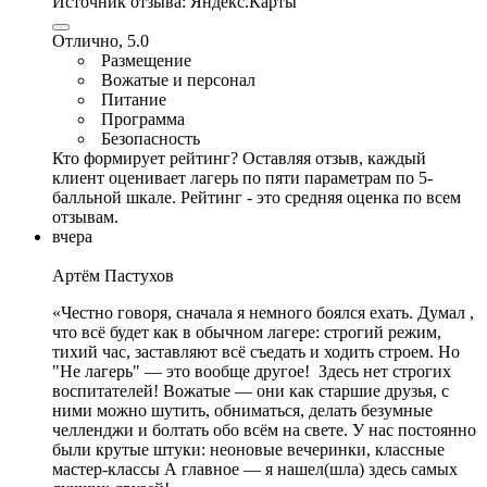
Источник отзыва:
Яндекс.Карты
Отлично, 5.0
Размещение
Вожатые и персонал
Питание
Программа
Безопасность
Кто формирует рейтинг?
Оставляя отзыв, каждый
клиент оценивает лагерь по пяти параметрам по 5-
балльной шкале. Рейтинг - это средняя оценка по всем
отзывам.
вчера
Артём Пастухов
‎«Честно говоря, сначала я немного боялся ехать. Думал ,
что всё будет как в обычном лагере: строгий режим,
тихий час, заставляют всё съедать и ходить строем. Но
"Не лагерь" — это вообще другое! ‎ ‎Здесь нет строгих
воспитателей! Вожатые — они как старшие друзья, с
ними можно шутить, обниматься, делать безумные
челленджи и болтать обо всём на свете. У нас постоянно
были крутые штуки: неоновые вечеринки,
классные
мастер
-классы ‎А главное — я нашел(шла) здесь самых