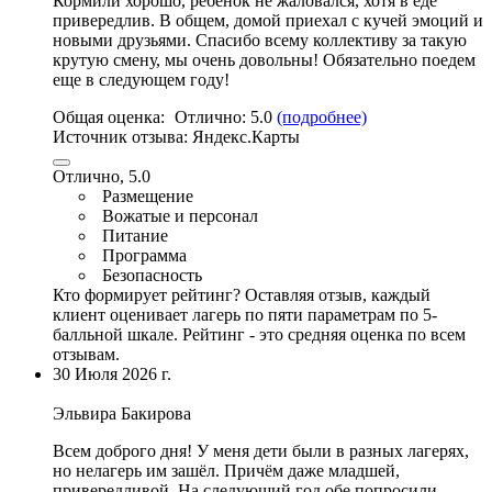
Кормили хорошо, ребенок не жаловался, хотя в еде
привередлив. В общем, домой приехал с кучей эмоций и
новыми друзьями. Спасибо всему коллективу за такую
крутую смену, мы очень довольны! Обязательно поедем
еще в следующем году!
Общая оценка:
Отлично:
5.0
(подробнее)
Источник отзыва:
Яндекс.Карты
Отлично, 5.0
Размещение
Вожатые и персонал
Питание
Программа
Безопасность
Кто формирует рейтинг?
Оставляя отзыв, каждый
клиент оценивает лагерь по пяти параметрам по 5-
балльной шкале. Рейтинг - это средняя оценка по всем
отзывам.
30 Июля 2026 г.
Эльвира Бакирова
Всем доброго дня! У меня дети были в разных лагерях,
но нелагерь им зашёл. Причём даже младшей,
привередливой. На следующий год обе попросили