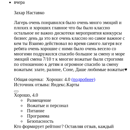
вчера
Захар Наставко
Лагерь очень понравился было очень много эмоций и
плохих и хороших главное что бы было классно
остальное не важно дискотеки мероприятия конкурсы
бизнес день да это все очень классно но самое важное с
кем ты Взаимо действовал во время самого лагеря все
ребята очень хорошие с ними было очень весело со
многими подружился спасибо большое за смену и море
эмоций смена 7/10 т к многие вожатые были строгими
по отношению к детям и огромное спасибо за смену
вожатым
: злате, ралине, Соне, Даше любимые вожатые♥️
Общая оценка:
Хорошо:
4.0
(подробнее)
Источник отзыва:
Яндекс.Карты
Хорошо, 4.0
Размещение
Вожатые и персонал
Питание
Программа
Безопасность
Кто формирует рейтинг?
Оставляя отзыв, каждый