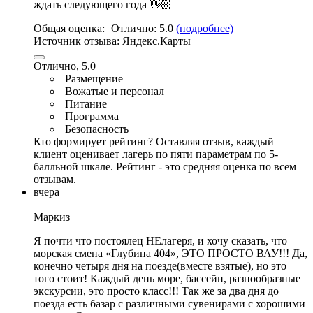
ждать следующего года 👋🏼
Общая оценка:
Отлично:
5.0
(подробнее)
Источник отзыва:
Яндекс.Карты
Отлично, 5.0
Размещение
Вожатые и персонал
Питание
Программа
Безопасность
Кто формирует рейтинг?
Оставляя отзыв, каждый
клиент оценивает лагерь по пяти параметрам по 5-
балльной шкале. Рейтинг - это средняя оценка по всем
отзывам.
вчера
Маркиз
Я почти что постоялец НЕлагеря, и хочу сказать, что
морская смена «Глубина 404», ЭТО ПРОСТО ВАУ!!! Да,
конечно четыря дня на поезде(вместе взятые), но это
того стоит!
Каждый день море
,
бассейн
,
разнообразные
экскурсии
, это просто класс!!! Так же за два дня до
поезда есть базар с различными сувенирами с хорошими