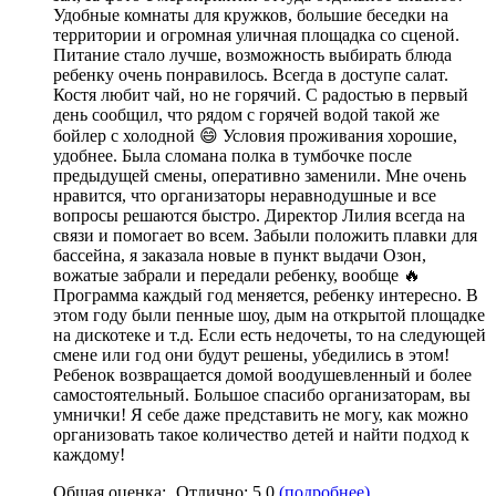
Удобные комнаты для кружков
,
большие беседки на
территории и огромная уличная площадка со сценой
.
Питание стало лучше, возможность выбирать блюда
ребенку очень понравилось. Всегда в доступе салат.
Костя любит чай, но не горячий. С радостью в первый
день сообщил,
что рядом с горячей водой такой же
бойлер с холодной 😄 Условия проживания хорошие
,
удобнее. Была сломана полка в тумбочке после
предыдущей смены, оперативно заменили. Мне очень
нравится, что организаторы неравнодушные и все
вопросы решаются быстро. Директор Лилия всегда на
связи и помогает во всем. Забыли положить плавки для
бассейна, я заказала новые в пункт выдачи Озон,
вожатые забрали и передали ребенку
, вообще 🔥
Программа каждый год меняется, ребенку интересно. В
этом году были пенные шоу, дым на открытой площадке
на дискотеке и т.д. Если есть недочеты, то на следующей
смене или год они будут решены, убедились в этом!
Ребенок возвращается домой воодушевленный и более
самостоятельный.
Большое спасибо организаторам
, вы
умнички! Я себе даже представить не могу, как можно
организовать такое количество детей и найти подход к
каждому!
Общая оценка:
Отлично:
5.0
(подробнее)