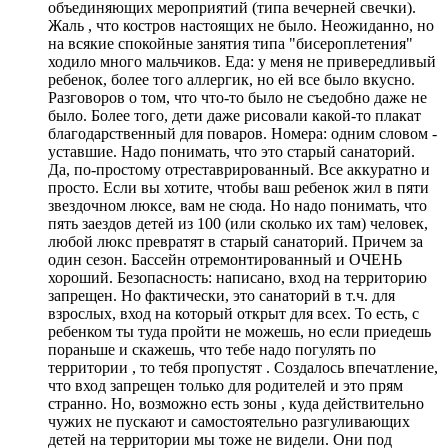
объединяющих мероприятий
(типа вечерней свечки).
Жаль , что костров настоящих не было. Неожиданно,
но
на всякие спокойные занятия типа "бисероплетения"
ходило много мальчиков
. Еда: у меня не привередливый
ребенок, более того аллергик,
но ей все было вкусно
.
Разговоров о том, что что-то было не съедобно даже не
было. Более того, дети даже рисовали какой-то плакат
благодарственный для поваров. Номера: одним словом -
уставшие. Надо понимать, что это старый санаторий.
Да, по-простому отреставрированный. Все аккуратно и
просто. Если вы хотите, чтобы ваш ребенок жил в пяти
звездочном люксе, вам не сюда. Но надо понимать, что
пять заездов детей из 100 (или сколько их там) человек,
любой люкс превратят в старый санаторий. Причем за
один сезон. Бассейн отремонтированный и ОЧЕНЬ
хороший. Безопасность: написано, вход на территорию
запрещен. Но фактически, это санаторий в т.ч. для
взрослых, вход на который открыт для всех. То есть, с
ребенком ты туда пройти не можешь, но если приедешь
пораньше и скажешь,
что тебе надо погулять по
территории
, то тебя пропустят . Создалось впечатление,
что вход запрещен только для родителей и это прям
странно. Но, возможно есть зоны , куда действительно
чужих не пускают и самостоятельно разгуливающих
детей на территории мы тоже не видели. Они под